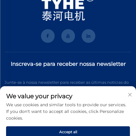
Inscreva-se para receber nossa newsletter
Junte-se à nossa newsletter para receber as últimas notícias do
setor, atualizações e insights da nossa equipe.
We value your privacy
We use cookies and similar tools to provide our services.
If you don't want to accept all cookies, click Personalize
Inscrever-se
cookies.
Accept all
Direitos autorais © 2025 Wenzhou Tyhe Motor Co.,ltd. Todos os