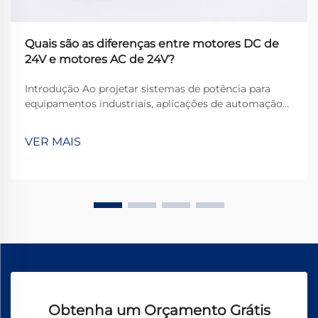
Quais são as diferenças entre motores DC de
24V e motores AC de 24V?
Introdução Ao projetar sistemas de potência para
equipamentos industriais, aplicações de automação
ou dispositivos comerciais, os engenheiros
frequentemente enfrentam uma escolha
VER MAIS
fundamental: motores CC 24V ou motores CA 24V?
Embora ambos operem na mesma tensão nominal,
suas...
Obtenha um Orçamento Grátis