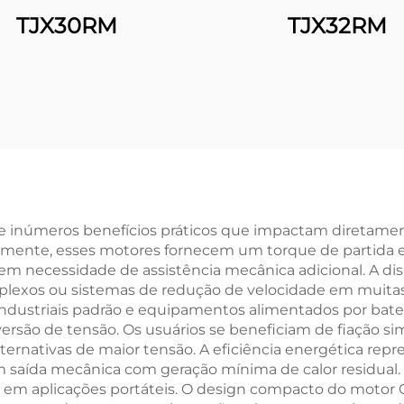
TJX30RM
TJX32RM
e inúmeros benefícios práticos que impactam diretamente
ramente, esses motores fornecem um torque de partida e
s sem necessidade de assistência mecânica adicional. A d
exos ou sistemas de redução de velocidade em muitas a
 industriais padrão e equipamentos alimentados por bat
são de tensão. Os usuários se beneficiam de fiação sim
ernativas de maior tensão. A eficiência energética repre
 saída mecânica com geração mínima de calor residual. 
ia em aplicações portáteis. O design compacto do motor 