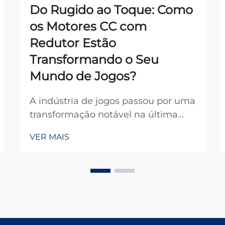
Do Rugido ao Toque: Como
os Motores CC com
Redutor Estão
Transformando o Seu
Mundo de Jogos?
A indústria de jogos passou por uma
transformação notável na última
década, evoluindo de interações
VER MAIS
simples baseadas em botões para
experiências táteis imersivas que
desfazem as fronteiras entre o
virtual e a realidade. No centro
dessa revolução está...