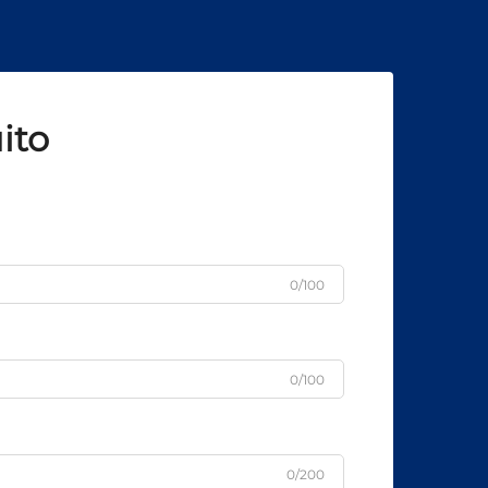
ito
0/100
0/100
0/200