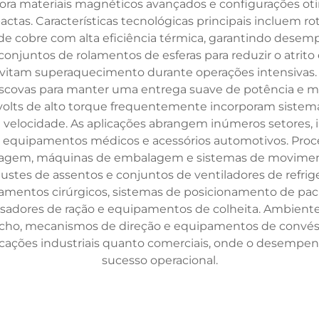
pora materiais magnéticos avançados e configurações o
as. Características tecnológicas principais incluem ro
de cobre com alta eficiência térmica, garantindo desem
juntos de rolamentos de esferas para reduzir o atrito e
evitam superaquecimento durante operações intensivas. 
covas para manter uma entrega suave de potência e min
lts de alto torque frequentemente incorporam sistema
e velocidade. As aplicações abrangem inúmeros setores, 
, equipamentos médicos e acessórios automotivos. Proce
agem, máquinas de embalagem e sistemas de movimenta
ajustes de assentos e conjuntos de ventiladores de refri
amentos cirúrgicos, sistemas de posicionamento de paci
dosadores de ração e equipamentos de colheita. Ambien
ncho, mecanismos de direção e equipamentos de convés. 
icações industriais quanto comerciais, onde o desempenho
sucesso operacional.