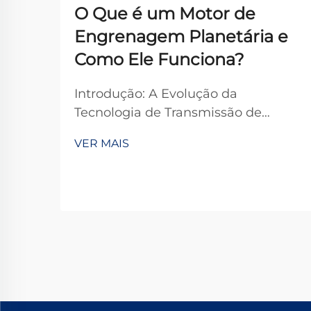
O Que é um Motor de
Engrenagem Planetária e
Como Ele Funciona?
Introdução: A Evolução da
Tecnologia de Transmissão de
Potência Os motores de
VER MAIS
engrenagens planetárias
representam uma das soluções
mais sofisticadas e eficientes nos
sistemas modernos de transmissão
de potência. Esses mecanismos
compactos, porém potentes,
revolucionaram a forma como...