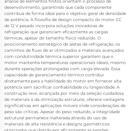
análise de elementos finitos orientam o processo de
desenvolvimento, garantindo que cada componente
contribua de forma ideal para o objetivo geral de densidade
de potência. A filosofia de design compacto do motor CC
de 12 V pesado incorpora soluções inovadoras de
refrigeração que gerenciam eficazmente as cargas
térmicas, apesar do tamanho físico reduzido. O
posicionamento estratégico de aletas de refrigeração, os
caminhos de fluxo de ar otimizados e materiais avançados
com condutividade térmica superior garantem que o
motor mantenha temperaturas operacionais ideais, mesmo
durante operações prolongadas com carga elevada. Essa
capacidade de gerenciamento térmico contribui
diretamente para a habilidade do motor em fornecer alta
potência sem sacrificar confiabilidade ou longevidade. A
construção leve, alcançada por meio da seleção cuidadosa
de materiais e da otimização estrutural, oferece vantagens
significativas em aplicações móveis onde considerações de
peso são críticas. Apesar do peso reduzido, a integridade
estrutural permanece inalterada através do uso de
materiais de alta resistência e designs geométricos
otimizados que distribuem eficazmente as tensões