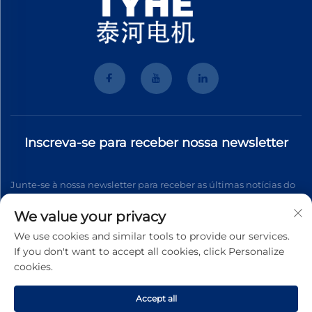
Inscreva-se para receber nossa newsletter
Junte-se à nossa newsletter para receber as últimas notícias do
setor, atualizações e insights da nossa equipe.
We value your privacy
We use cookies and similar tools to provide our services.
If you don't want to accept all cookies, click Personalize
Inscrever-se
cookies.
Accept all
Direitos autorais © 2025 Wenzhou Tyhe Motor Co.,ltd. Todos os