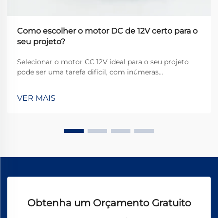
Como escolher o motor DC de 12V certo para o
seu projeto?
Selecionar o motor CC 12V ideal para o seu projeto
pode ser uma tarefa difícil, com inúmeras
especificações técnicas a considerar. Seja você
construindo um robô automatizado, um acessório
VER MAIS
personalizado para carro ou um dispositivo
doméstico inteligente, escolher incorretamente pode
levar a ...
Obtenha um Orçamento Gratuito