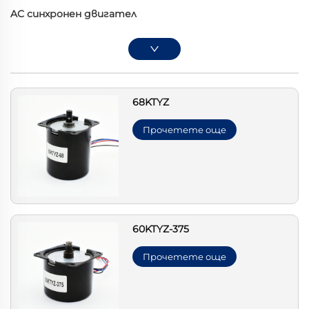
AC синхронен двигател
68KTYZ
Прочетете още
60KTYZ-375
Прочетете още