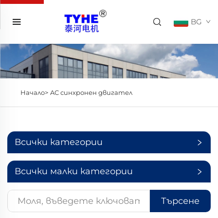
BG
Начало>
AC синхронен двигател
Всички категории
Всички малки категории
Търсене