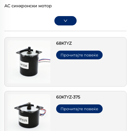
AC синхронски мотор
68KTYZ
Прочитајте повеќе
60KTYZ-375
Прочитајте повеќе