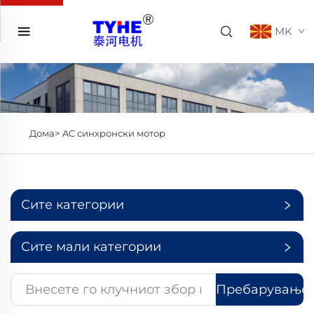
MK
Дома>
AC синхронски мотор
Сите категории
Сите мали категории
Пребарување