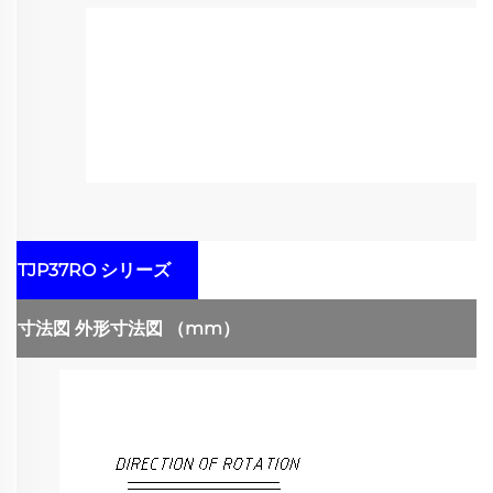
TJP37RO シリーズ
寸法図
外形寸法図
（mm）