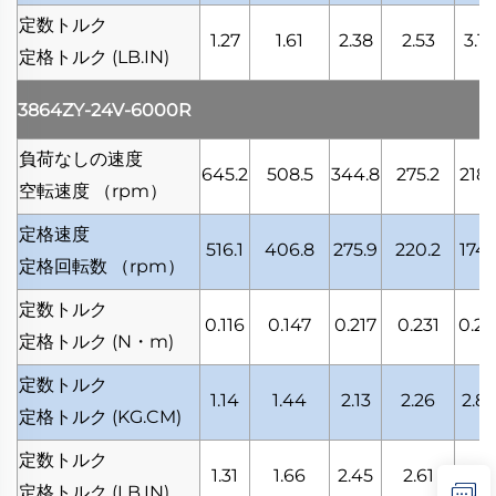
定数トルク
1.27
1.61
2.38
2.53
3.19
定格トルク
(LB.IN)
3864ZY-24V-6000R
負荷なしの速度
645.2
508.5
344.8
275.2
218.
空転速度
（rpm）
定格速度
516.1
406.8
275.9
220.2
174.
定格回転数
（rpm）
定数トルク
0.116
0.147
0.217
0.231
0.29
定格トルク
(N・m)
定数トルク
1.14
1.44
2.13
2.26
2.8
定格トルク
(KG.CM)
定数トルク
1.31
1.66
2.45
2.61
3.2
定格トルク
(LB.IN)