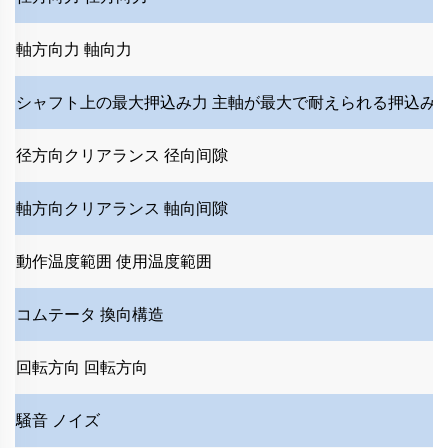
軸方向力
軸向力
シャフト上の最大押込み力
主軸が最大で耐えられる押込み
径方向クリアランス
径向间隙
軸方向クリアランス
軸向间隙
動作温度範囲
使用温度範囲
コムテータ
換向構造
回転方向
回転方向
騒音
ノイズ