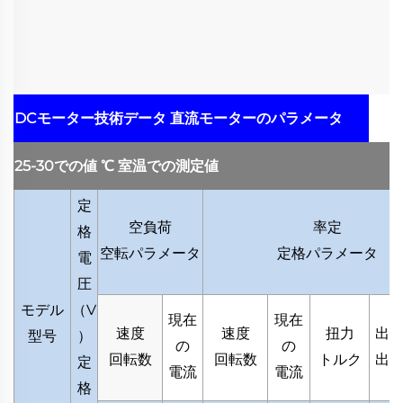
DCモーター技術データ
直流モーターのパラメータ
25-30での値
℃
室温での測定値
定
空負荷
率定
格
空転パラメータ
定格パラメータ
電
圧
モデル
（
V
現在
現在
速度
速度
扭力
出
型号
）
の
の
回転数
回転数
トルク
出
定
電流
電流
格