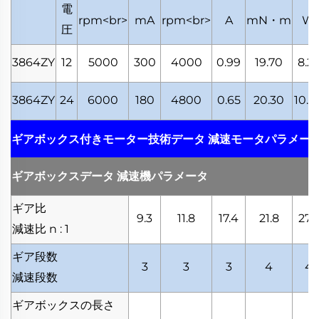
電
rpm<br>
mA
rpm<br>
A
mN・m
W
圧
3864ZY
12
5000
300
4000
0.99
19.70
8.2
3864ZY
24
6000
180
4800
0.65
20.30
10.2
ギアボックス付きモーター技術データ
減速モータパラメー
ギアボックスデータ
減速機パラメータ
ギア比
9.3
11.8
17.4
21.8
27.5
減速比
n : 1
ギア段数
3
3
3
4
4
減速段数
ギアボックスの長さ