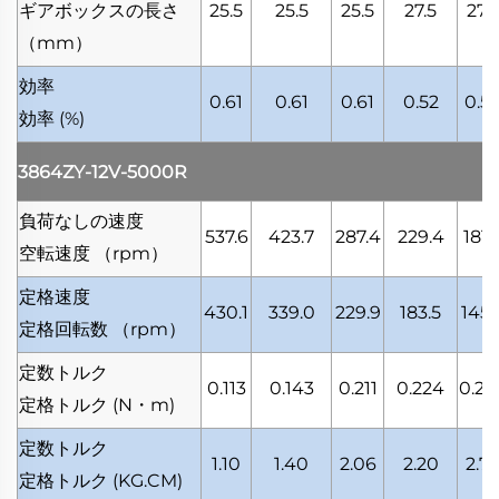
ギアボックスの長さ
25.5
25.5
25.5
27.5
27.5
（mm）
効率
0.61
0.61
0.61
0.52
0.5
効率
(%)
3864ZY-12V-5000R
負荷なしの速度
537.6
423.7
287.4
229.4
181.
空転速度
（rpm）
定格速度
430.1
339.0
229.9
183.5
145.
定格回転数
（rpm）
定数トルク
0.113
0.143
0.211
0.224
0.28
定格トルク
(N・m)
定数トルク
1.10
1.40
2.06
2.20
2.77
定格トルク
(KG.CM)