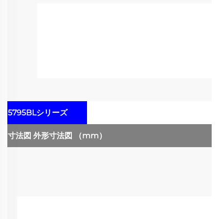
5795BLシリーズ
寸法図
外形寸法図
（mm）