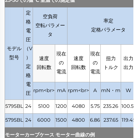
25-30での値
℃
室温での測定値
定
空負荷
率定
格
空転パラメー
定格パラメータ
電
タ
圧
モデル
（
V
現在
現在
型号
）
速度
速度
扭力
出力
の
の
定
回転数
回転数
トルク
出力
電流
電流
格
電
rpm<br>
mA
rpm<br>
A
mN・m
W
圧
5795BL
24
5100
1200
4080
5.75
235.26
100.51
5795BL
24
6000
1500
4800
6.86
237.65
119.45
モーターカーブケース
モーター曲線の例