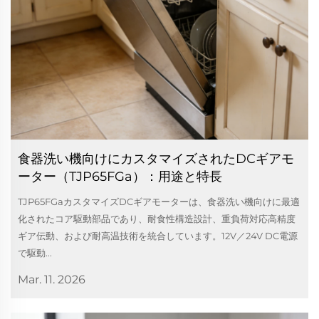
食器洗い機向けにカスタマイズされたDCギアモ
ーター（TJP65FGa）：用途と特長
TJP65FGaカスタマイズDCギアモーターは、食器洗い機向けに最適
化されたコア駆動部品であり、耐食性構造設計、重負荷対応高精度
ギア伝動、および耐高温技術を統合しています。12V／24V DC電源
で駆動...
Mar. 11. 2026