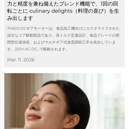
力と精度を兼ね備えたブレンド機能で、1回の回
転ごとに culinary delights（料理の喜び）を生
み出します
TH60S DCギアモーターは、食品加工機向けにカスタマイズされた
頑丈なコア駆動部品であり、高トルク定速設計、食品グレードの密
閉型伝達技術、およびマルチギア式速度調節工学を統合していま
す。220V AC-DC…で駆動されます。
Mar. 11. 2026