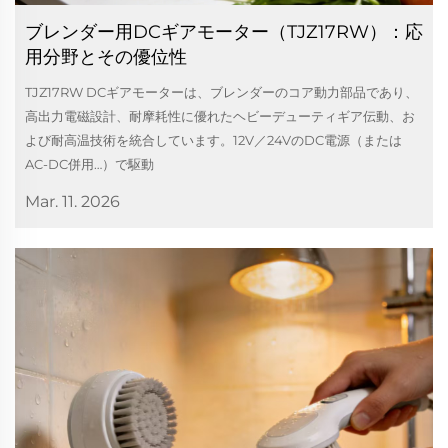
ブレンダー用DCギアモーター（TJZ17RW）：応
用分野とその優位性
TJZ17RW DCギアモーターは、ブレンダーのコア動力部品であり、
高出力電磁設計、耐摩耗性に優れたヘビーデューティギア伝動、お
よび耐高温技術を統合しています。12V／24VのDC電源（または
AC-DC併用…）で駆動
Mar. 11. 2026