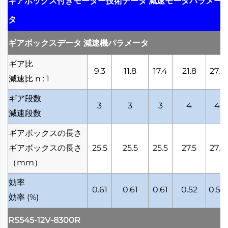
ギアボックス付きモーター技術データ
減速モータパラメー
タ
ギアボックスデータ
減速機パラメータ
ギア比
9.3
11.8
17.4
21.8
27.5
減速比
n : 1
ギア段数
3
3
3
4
4
減速段数
ギアボックスの長さ
ギアボックスの長さ
25.5
25.5
25.5
27.5
27.5
（mm）
効率
0.61
0.61
0.61
0.52
0.52
効率
(%)
RS545-12V-8300R