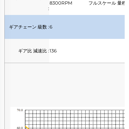
8300RPM
フルスケール
量程
:
:
ギアチェーン
級数
:
6
ギア比
減速比
:
136