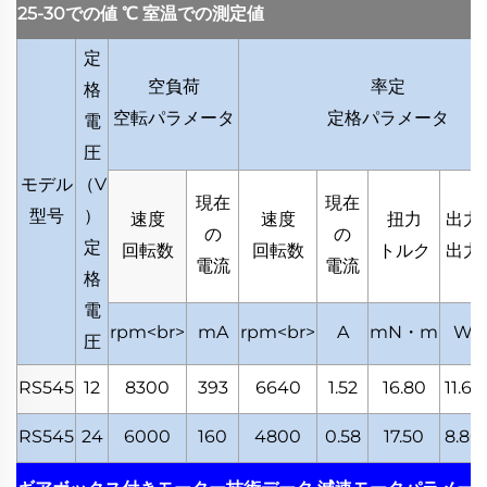
25-30での値
℃
室温での測定値
定
空負荷
率定
格
空転パラメータ
定格パラメータ
電
圧
モデル
（
V
現在
現在
型号
）
速度
速度
扭力
出力
の
の
定
回転数
回転数
トルク
出力
電流
電流
格
電
rpm<br>
mA
rpm<br>
A
mN・m
W
圧
RS545
12
8300
393
6640
1.52
16.80
11.68
RS545
24
6000
160
4800
0.58
17.50
8.80