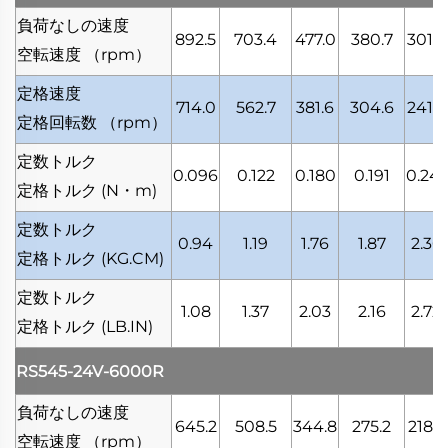
負荷なしの速度
892.5
703.4
477.0
380.7
301.8
空転速度
（rpm）
定格速度
714.0
562.7
381.6
304.6
241.5
定格回転数
（rpm）
定数トルク
0.096
0.122
0.180
0.191
0.241
定格トルク
(N・m)
定数トルク
0.94
1.19
1.76
1.87
2.36
定格トルク
(KG.CM)
定数トルク
1.08
1.37
2.03
2.16
2.72
定格トルク
(LB.IN)
RS545-24V-6000R
負荷なしの速度
645.2
508.5
344.8
275.2
218.2
空転速度
（rpm）