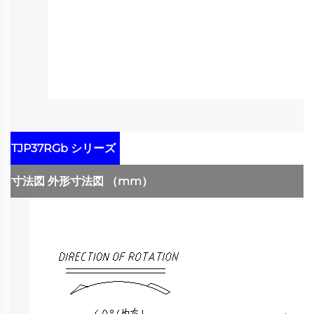
TJP37RGb シリーズ
寸法図
外形寸法図
（mm）