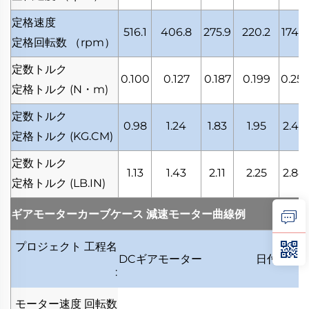
定格速度
516.1
406.8
275.9
220.2
174.5
定格回転数
（rpm）
定数トルク
0.100
0.127
0.187
0.199
0.251
定格トルク
(N・m)
定数トルク
0.98
1.24
1.83
1.95
2.46
定格トルク
(KG.CM)
定数トルク
1.13
1.43
2.11
2.25
2.84
定格トルク
(LB.IN)
ギアモーターカーブケース
減速モーター曲線例
プロジェクト
工程名
DCギアモーター
日付
日付
:
:
モーター速度
回転数