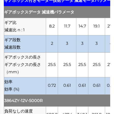
ギアボックス付きモーター技術データ
減速モータパラメー
ギアボックスデータ
減速機パラメータ
ギア比
8.2
11.7
14.7
19.1
27.
減速比
n : 1
ギア段数
2
3
3
3
4
減速段数
ギアボックスの長さ
ギアボックスの長さ
25.5
25.5
25.5
25.5
27.
（mm）
効率
0.72
0.61
0.61
0.61
0.5
効率
(%)
3864ZY-12V-5000R
負荷なしの速度