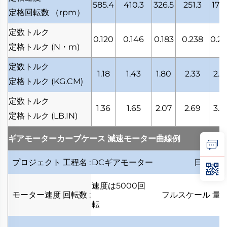
585.4
410.3
326.5
251.3
176.
定格回転数
（rpm）
定数トルク
0.120
0.146
0.183
0.238
0.2
定格トルク
(N・m)
定数トルク
1.18
1.43
1.80
2.33
2.8
定格トルク
(KG.CM)
定数トルク
1.36
1.65
2.07
2.69
3.2
定格トルク
(LB.IN)
ギアモーターカーブケース
減速モーター曲線例
プロジェクト
工程名
:
DCギアモーター
日付
日
速度は5000回
モーター速度
回転数
:
フルスケール
量
転