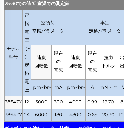
25-30での値
℃
室温での測定値
定
空負荷
率定
格
空転パラメータ
定格パラメータ
電
圧
モデル
（
V
現在
現在
型号
）
速度
速度
扭力
出
の
の
定
回転数
回転数
トルク
出
電流
電流
格
電
rpm<br>
mA
rpm<br>
A
mN・m
W
圧
3864ZY
12
5000
300
4000
0.99
19.70
8.2
3864ZY
24
6000
180
4800
0.65
20.30
10.2