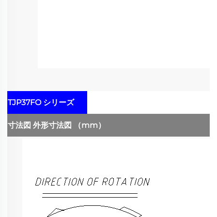
TJP37FO シリーズ
寸法図
外形寸法図
（mm）