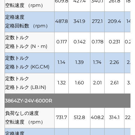
609.8
427.4
340.1
261.8
183.
空転速度
（rpm）
定格速度
487.8
341.9
272.1
209.4
147.
定格回転数
（rpm）
定数トルク
0.117
0.142
0.178
0.231
0.2
定格トルク
(N・m)
定数トルク
1.14
1.39
1.74
2.26
2.7
定格トルク
(KG.CM)
定数トルク
1.32
1.60
2.01
2.61
3.1
定格トルク
(LB.IN)
3864ZY-24V-6000R
負荷なしの速度
731.7
512.8
408.2
314.1
220
空転速度
（rpm）
定格速度