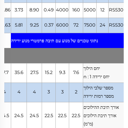
62.86
3.73
8.90
0.49
4000
160
5000
12
RS530
64.63
5.81
9.25
0.37
6000
72
7500
24
RS530
נתוני טכניים של מנוע עם תיבה
פרמטרי מנוע ירידה
יחס הילוך
57.7
35.6
27.5
15.2
9.3
7.6
יחס ירידה
n : 1
מספר שלבי הילוך
4
4
4
3
3
2
מספר רמות ירידה
אורך תיבת ההילוכים
אורך תיבת הילוכים
22.5
22.5
22.5
24.5
24.5
24.5
(מ"מ)