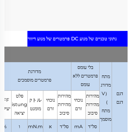
נתוני טכניים של מנוע DC
פרמטרים של מנוע דיוור
בלי עומס
מדורגת
פרמטרים ללא
מתח
פרמטרים מוסמכים
עומס
מדורג
דגם
（
V
מהירות
מהירות
פלט
נוכחי
נוכחי
トルק
EFF
דגם
）
מהירות
מהירות
istung
זרם
זרם
מומנט
יעילות
מתח
סיבוב
סיבוב
יציאה
מוסמך
סל"ד
mA
סל"ד
א
mN.m
ו
%