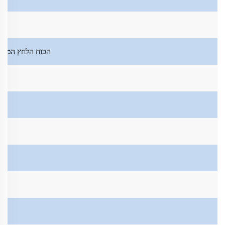
הכוח הלחץ המרב