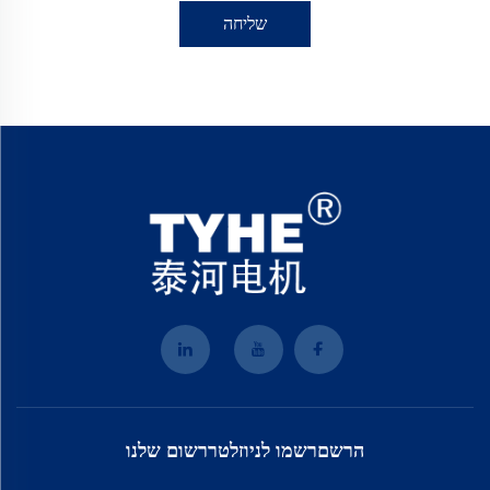
שליחה
הרשםרשמו לניוזלטררשום שלנו