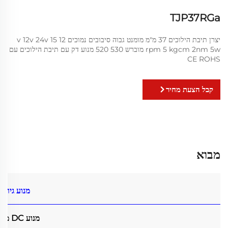
TJP37RGa
יצרן תיבת הילוכים 37 מ"מ מומנט גבוה סיבובים נמוכים 12 v 12v 24v 15
rpm 5 kgcm 2nm 5w מוברש 530 520 מנוע דק עם תיבת הילוכים עם
CE ROHS
קבל הצעת מחיר
מבוא
מנוע גיר DC
מנוע DC מברשת RS530 עם תיבת גיר ספור