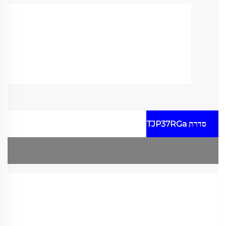
סדרת TJP37RGa