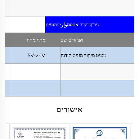
צירוף ייצור
אקססوارי נוספים
אביזרים
שם
מתח
מתח
מגניט מיקוד
מגניט קידוח
5V-24V
אישורים