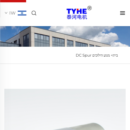
IW
בית>
מנוע הילוכים DC Spur