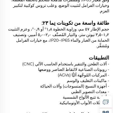
وخيارات الفرامل لتثبيت الوضع، وعلب تروس كوكبية لتكبير
العزم.
طائفة واسعة من تكوينات نِما ٢٣:
حجم الإطار ٥٧ مم، وزاوية الخطوة ١٫٨° أو ٠٫٩°، وعزم التثبيت
١٫٢–٣٫٥ نيوتن·متر، والتيار المُصنَّف ٢٫٠–٥٫٠ أمبير، وتصنيف
الحماية من الغبار والماء IP20–IP65، مع خيارات الفرامل
ومُشفِّر.
التطبيقات
- آلات الطحن والتنقير باستخدام الحاسب الآلي (CNC)
- روبوتات الصناعية لالتقاط العناصر ووضعها
- المركبات المُوجَّهة آليًّا (AGVs)
- ماكينات التغليف والوسم
- أجهزة النسيج (المنسوجات) وآلات الحياكة
- معدات التصوير الطبي
- أنظمة تتبع الألواح الشمسية
- مشغِّلات الأبواب الأوتوماتيكية