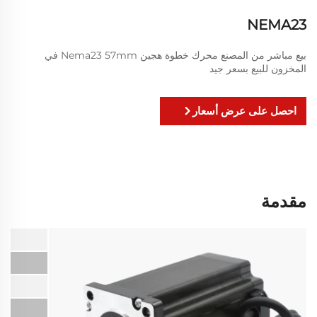
NEMA23
بيع مباشر من المصنع محرك خطوة هجين Nema23 57mm في
المخزون للبيع بسعر جيد
احصل على عرض أسعار
مقدمة
حج
ا
دق