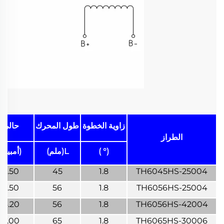
زاوية الخطوة
طول المحرك
حالي
الطراز
(° )
L(ملم)
(أمبير)
2.50
45
1.8
TH6045HS-25004
2.50
56
1.8
TH6056HS-25004
4.20
56
1.8
TH6056HS-42004
3.00
65
1.8
TH6065HS-30006