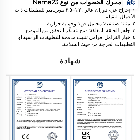
مزايا محرك الخطوات من نوع Nema23
١. إخراج عزم دوران عالي: ١,٢–٣,٥ نيوتن.متر للتطبيقات ذات
الأحمال الثقيلة.
٢. متانة صناعية: محامل قوية وحماية حرارية.
٣. جاهز للحلقة المغلقة: دمج مُشفِّر للتحقق من الموضع.
٤. خيار الفرامل: فرامل تثبيت مدمجة للتطبيقات الرأسية أو
التطبيقات الحرجة من حيث السلامة.
شهادة