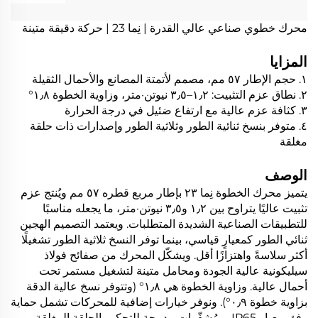
محرك خطوي صناعي عالي القدرة | نِما 23 | حركة دقيقة متينة
المزايا
١. حجم الإطار ٥٧ مم، مصمم لأتمتة المصانع والأحمال الثقيلة
٢. نطاق عزم التثبيت: ١٫٢–٣٫٥ نيوتن·متر، وزاوية الخطوة ١٫٨°
٣. كثافة عزم عالية مع ارتفاع ضئيل في درجة الحرارة
٤. متوفر بنسخ ثنائية الطور وثلاثية الطور وإصدارات ذات حلقة
مغلقة
الوصف
يتميز محرك الخطوة نِما ٢٣ بإطار مربع قطره ٥٧ مم ويُنتج عزم
تثبيت عاليًا يتراوح بين ١٫٢ و٣٫٥ نيوتن·متر، ما يجعله مناسبًا
للتطبيقات الصناعية الشديدة المتطلبات. ويعتمد التصميم الهجين
ثنائي الطور كمعيارٍ قياسي، بينما توفر النسخ ثلاثية الطور تشغيلًا
أكثر سلاسةً واهتزازًا أقل. ويشكّل المحرك من صفائح فولاذ
سيليكونية عالية الجودة ومحامل متينة لتشغيل مستمر تحت
أحمال عالية. وزاوية الخطوة هي ١٫٨° (وتتوفر نسخ عالية الدقة
بزاوية خطوة ٠٫٩°). ونوفر خيارات إضافية للمحركات تشمل حماية
وفق معيار IP65، ومُشفّرات مدمجة للتحكم بالحلقة المغلقة،