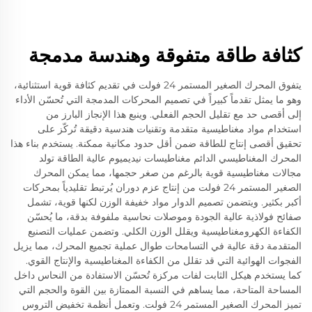
كثافة طاقة متفوقة وهندسة مدمجة
يتفوق المحرك الصغير المستمر 24 فولت في تقديم كثافة قوية استثنائية،
وهو ما يمثل تقدماً كبيراً في تصميم المحركات المدمجة التي تُحسّن الأداء
إلى أقصى حد مع تقليل الحجم الفعلي. وينبع هذا الإنجاز البارز من
استخدام مواد مغناطيسية متقدمة وتقنيات هندسية دقيقة تُركّز على
تحقيق أقصى إنتاج للطاقة ضمن أقل حدود مكانية ممكنة. يستخدم بناء هذا
المحرك المغناطيسي الدائم مغناطيسات نيديميوم عالية الطاقة تولد
مجالات مغناطيسية قوية بالرغم من صغر حجمها، مما يمكن المحرك
الصغير المستمر 24 فولت من إنتاج عزم دوران يُرتبط تقليدياً بمحركات
أكبر بكثير. ويتضمن تصميم الدوار مواد خفيفة الوزن لكنها قوية، تشمل
صفائح فولاذية عالية الجودة وموصلات نحاسية ملفوفة بدقة، ما يُحسّن
الكفاءة الكهرومغناطيسية ويقلل الوزن الكلي. وتضمن عمليات التصنيع
المتقدمة دقة عالية في التسامحات طوال عملية تجميع المحرك، مما يزيل
الفجوات الهوائية التي قد تقلل من الكفاءة المغناطيسية والإنتاج القوي.
كما يستخدم هيكل الثابت لفات مركزة تُحسّن الاستفادة من النحاس داخل
المساحة المتاحة، مما يساهم في النسبة الممتازة بين القوة والحجم التي
تميز المحرك الصغير المستمر 24 فولت. وتعمل أنظمة تخفيض التروس