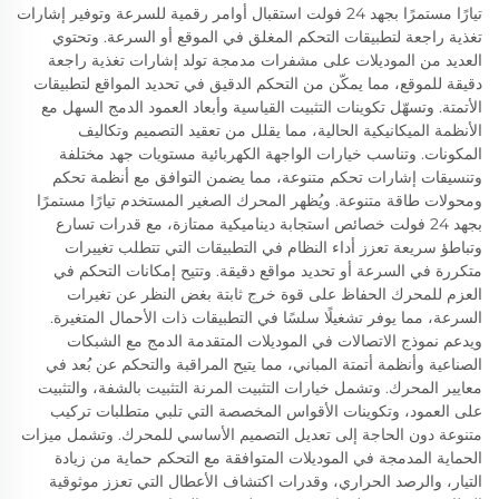
تيارًا مستمرًا بجهد 24 فولت استقبال أوامر رقمية للسرعة وتوفير إشارات
تغذية راجعة لتطبيقات التحكم المغلق في الموقع أو السرعة. وتحتوي
العديد من الموديلات على مشفرات مدمجة تولد إشارات تغذية راجعة
دقيقة للموقع، مما يمكّن من التحكم الدقيق في تحديد المواقع لتطبيقات
الأتمتة. وتسهّل تكوينات التثبيت القياسية وأبعاد العمود الدمج السهل مع
الأنظمة الميكانيكية الحالية، مما يقلل من تعقيد التصميم وتكاليف
المكونات. وتناسب خيارات الواجهة الكهربائية مستويات جهد مختلفة
وتنسيقات إشارات تحكم متنوعة، مما يضمن التوافق مع أنظمة تحكم
ومحولات طاقة متنوعة. ويُظهر المحرك الصغير المستخدم تيارًا مستمرًا
بجهد 24 فولت خصائص استجابة ديناميكية ممتازة، مع قدرات تسارع
وتباطؤ سريعة تعزز أداء النظام في التطبيقات التي تتطلب تغييرات
متكررة في السرعة أو تحديد مواقع دقيقة. وتتيح إمكانات التحكم في
العزم للمحرك الحفاظ على قوة خرج ثابتة بغض النظر عن تغيرات
السرعة، مما يوفر تشغيلًا سلسًا في التطبيقات ذات الأحمال المتغيرة.
ويدعم نموذج الاتصالات في الموديلات المتقدمة الدمج مع الشبكات
الصناعية وأنظمة أتمتة المباني، مما يتيح المراقبة والتحكم عن بُعد في
معايير المحرك. وتشمل خيارات التثبيت المرنة التثبيت بالشفة، والتثبيت
على العمود، وتكوينات الأقواس المخصصة التي تلبي متطلبات تركيب
متنوعة دون الحاجة إلى تعديل التصميم الأساسي للمحرك. وتشمل ميزات
الحماية المدمجة في الموديلات المتوافقة مع التحكم حماية من زيادة
التيار، والرصد الحراري، وقدرات اكتشاف الأعطال التي تعزز موثوقية