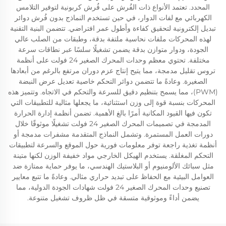
المحدد. تعتمد الأنواع ذات الفُرش على فُرش كربونية لتوفير التلامس
الكهربائي مع لفات الدوار، في حين تستخدم النماذج بدون فُرش دوائر
تبديل إلكترونية لتحقيق كفاءة وأطول عمر افتراضي. تتضمن البنية التقنية
لهذه المحركات ملفات نحاسية ملتفة بدقة، وطبقات من الصلب عالي
الجودة، ودوار متوازن بدقة يضمن تشغيلًا سلسًا عبر نطاقات سرعة
مختلفة. تحتوي معظم وحدات المحرك الصغير 24 فولت على أنظمة
تروس تقليل مدمجة، مما يتيح إنتاج عزم دوران مرتفع بالرغم من أبعادها
الصغيرة. وعادةً ما تتضمن دوائر التحكم خاصية تعديل عرض النبضة
(PWM)، مما يسمح بتنظيم دقيق للسرعة والتحكم في الاتجاه. وتتميز هذه
المحركات بنسبة قوة إلى وزن استثنائية، ما يجعلها مثالية للتطبيقات التي
تكون فيها القيود المكانية أمرًا بالغ الأهمية. تضمن أنظمة إدارة الحرارة
المدمجة في تصميمات المحرك الصغير 24 فولت تشغيلًا موثوقًا خلال
دورات العمل المستمرة. وتشمل النماذج المتقدمة مشفرات مدمجة أو
أنظمة تغذية راجعة توفر معلومات فورية حول الموقع والسرعة لتطبيقات
التحكم المغلقة. يستخدم الهيكل الخارجي مواد خفيفة الوزن لكنها متينة
مثل سبائك الألومنيوم أو البلاستيك الهندسي، ما يوفر حماية ممتازة ضد
العوامل البيئية مع الحفاظ على تبديد حراري مثالي. وعادةً ما تتبع معايير
تصنيع وحدات المحرك الصغير 24 فولت شهادات الجودة الدولية، مما
يضمن أداءً وموثوقية متسقة في ظل ظروف تشغيل متنوعة.