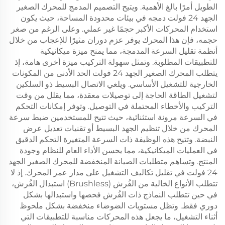
الطويل أمرًا بالغ الأهمية. ويتيح التصميم المدمج للمحرك الصغير
الجهد 24 فولت دمجه في بيئات محدودة المساحة، حيث يكون
استخدام المحركات الأكبر حجمًا غير عملي. وعلى الرغم من صغر
حجمه، فإن هذا المحرك يوفر عزم دوران مثيرًا للإعجاب من خلال
أنظمة تقليل السرعة المدمجة، مما يمنح ميزة ميكانيكية
للتطبيقات المطلوبة. وتمثل سهولة التركيب ميزة أخرى هامة، إذ
يتطلب المحرك الصغير الجهد 24 فولت الحد الأدنى من المكونات
الخارجية للتشغيل الأساسي. ويلغي الاتصال البسيط ذو السلكين
لتشغيل الطاقة الحاجة إلى توصيلات معقدة، مما يقلل من وقت
التركيب والأخطاء المحتملة في التوصيل. وتوفر إمكانات التحكم
في السرعة مرونة استثنائية، حيث تتيح للمستخدمين ضبط سرعة
المحرك من خلال تنظيم الجهد البسيط أو تقنيات تعديل عرض
النبضة. وتتيح هذه الوظيفة ذات السرعة المتغيرة التحكم الدقيق
في العمليات الميكانيكية، مما يحسن الأداء العام للنظام وجودة
المنتج. وتساهم متطلبات الصيانة المنخفضة للمحرك الصغير الجهد
24 فولت في تقليل تكاليف التشغيل على مدار عمر المحرك. إذ لا
تتطلب الأنواع الخالية من الفُرش (Brushless) استبدال الفُرش،
في حين تتطلب النماذج ذات الفُرش فحصها واستبدالها بشكل
دوري فقط. وتظل مستويات الضوضاء منخفضة بشكل ملحوظ
أثناء التشغيل، ما يجعل هذه المحركات مناسبة للتطبيقات التي