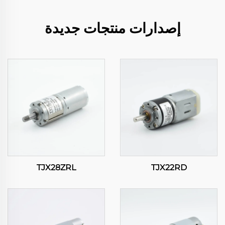
إصدارات منتجات جديدة
TJX28ZRL
TJX22RD