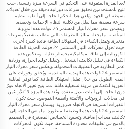
تُعد القدرة المتفوقة على التحكم في السرعة ميزة رئيسية، حيث
تتيح للمستخدمين تحقيق سرعات دورانية دقيقة من خلال تعديلات
بسيطة في الجهد. ويُلغي هذا التحكم الحاجة إلى أنظمة تنظيم
سرعة معقدة، مما يقلل من تكلفة النظام الإجمالية وتعقيده.
ويتضمن سعر محرك التيار المستمر 24 فولت هذه المرونة
المتأصلة، ما يجعله مثاليًا للتطبيقات التي تتطلب تشغيلًا بسرعات
متغيرة. وتمثل الكفاءة في استهلاك الطاقة فائدة كبيرة أخرى،
حيث تحول محركات التيار المستمر 24 فولت الحديثة الطاقة
الكهربائية إلى طاقة ميكانيكية بخسائر ضئيلة. وتنعكس هذه
الكفاءة في تقليل تكاليف التشغيل، وتقليل توليد الحرارة، وزيادة
عمر البطارية في التطبيقات المحمولة. ويعكس سعر محرك التيار
المستمر 24 فولت هذه الهندسة المتقدمة، ويُحقق وفورات على
المدى الطويل من خلال تقليل استهلاك الطاقة. كما توفر القابلية
الفورية للانعكاس مرونة تشغيلية هائلة، مما يتيح تغيير الاتجاه فورًا
دون الحاجة إلى آليات تبديل معقدة. وتُعد هذه الميزة لا تُقدَّر بثمن
في مجالات الروبوتات والأتمتة وأنظمة التموضع، حيث تكون
التغيرات السريعة في الاتجاه ضرورية. ويشمل سعر محرك التيار
المستمر 24 فولت هذه الوظيفة المتطورة، ما يلغي الحاجة إلى
تكاليف معدات إضافية. وتسمح الخصائص المصغرة في التصميم
بالدمج في تطبيقات محدودة المساحة، حيث تكون المحركات