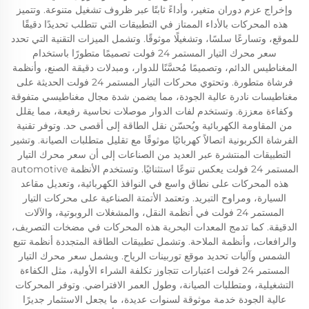
وإخراج عزم دوران متغير، وأداءً ثابتًا عبر ظروف تشغيل متنوعة. وتتميز
هذه المحركات بالأداء الممتاز في التطبيقات التي تتطلب تحديدًا دقيقًا
للموقع، وتسارعًا سلسًا، وتشغيلًا موثوقًا. وتشمل الميزات التقنية التي تحدد
سعر محرك التيار المستمر 24 فولت تصميمًا متطورًا باستخدام
المغناطيس الدائم، وتصميمًا مُحسَّنًا للدوار، ومبدلات دقيقة الصنع، وأنظمة
فرشاة متطورة. وتحتوي محركات التيار المستمر 24 فولت الحديثة على
مغناطيسات نادرة عالية الجودة، مما يضمن شدة مجال مغناطيسي متفوقة
وكفاءة معززة. وتستخدم لفات الدوار موصلات نحاسية رفيعة، مما يقلل
من المقاومة الكهربائية ويُحسّن نقل الطاقة إلى أقصى حد. وتوفر تقنية
الفرشاة الكربونية اتصالاً كهربائيًا موثوقًا مع تقليل متطلبات الصيانة. وتشير
التطبيقات المنتشرة عبر العديد من الصناعات إلى أن سعر محرك التيار
المستمر 24 فولت يعكس تنوعًا استثنائيًا. وتستخدم الأنظمة automotive
هذه المحركات على نطاق واسع في النوافذ الكهربائية، وتعديل مقاعد
السيارة، ومراوح التبريد. وتعتمد الأتمتة الصناعية على محركات التيار
المستمر 24 فولت في أنظمة النقل، والمشغلات الروبوتية، والآلات
الدقيقة. كما تدمج المعدات البحرية هذه المحركات في مضخات التصريف،
والرافعات، وأنظمة الملاحة. وتشمل تطبيقات الطاقة المتجددة أنظمة تتبع
الشمس وآليات تحديد موقع توربينات الرياح. ويشمل سعر محرك التيار
المستمر 24 فولت اعتبارات تتجاوز تكلفة الشراء الأولية، مثل الكفاءة
التشغيلية، ومتطلبات الصيانة، وطول العمر الافتراضي. وتوفر المحركات
عالية الجودة خدمة موثوقة لسنوات عديدة، ما يجعل الاستثمار جديرًا