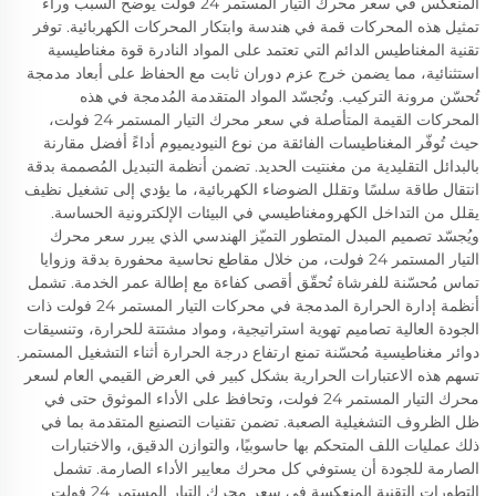
المنعكس في سعر محرك التيار المستمر 24 فولت يوضح السبب وراء
تمثيل هذه المحركات قمة في هندسة وابتكار المحركات الكهربائية. توفر
تقنية المغناطيس الدائم التي تعتمد على المواد النادرة قوة مغناطيسية
استثنائية، مما يضمن خرج عزم دوران ثابت مع الحفاظ على أبعاد مدمجة
تُحسّن مرونة التركيب. وتُجسّد المواد المتقدمة المُدمجة في هذه
المحركات القيمة المتأصلة في سعر محرك التيار المستمر 24 فولت،
حيث تُوفّر المغناطيسات الفائقة من نوع النيوديميوم أداءً أفضل مقارنة
بالبدائل التقليدية من مغنتيت الحديد. تضمن أنظمة التبديل المُصممة بدقة
انتقال طاقة سلسًا وتقلل الضوضاء الكهربائية، ما يؤدي إلى تشغيل نظيف
يقلل من التداخل الكهرومغناطيسي في البيئات الإلكترونية الحساسة.
ويُجسّد تصميم المبدل المتطور التميّز الهندسي الذي يبرر سعر محرك
التيار المستمر 24 فولت، من خلال مقاطع نحاسية محفورة بدقة وزوايا
تماس مُحسّنة للفرشاة تُحقّق أقصى كفاءة مع إطالة عمر الخدمة. تشمل
أنظمة إدارة الحرارة المدمجة في محركات التيار المستمر 24 فولت ذات
الجودة العالية تصاميم تهوية استراتيجية، ومواد مشتتة للحرارة، وتنسيقات
دوائر مغناطيسية مُحسّنة تمنع ارتفاع درجة الحرارة أثناء التشغيل المستمر.
تسهم هذه الاعتبارات الحرارية بشكل كبير في العرض القيمي العام لسعر
محرك التيار المستمر 24 فولت، وتحافظ على الأداء الموثوق حتى في
ظل الظروف التشغيلية الصعبة. تضمن تقنيات التصنيع المتقدمة بما في
ذلك عمليات اللف المتحكم بها حاسوبيًا، والتوازن الدقيق، والاختبارات
الصارمة للجودة أن يستوفي كل محرك معايير الأداء الصارمة. تشمل
التطورات التقنية المنعكسة في سعر محرك التيار المستمر 24 فولت