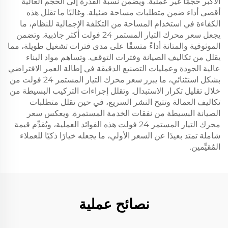
الأكبر حجمًا غير عملية. ويضمن نسبة القدرة إلى الحجم العالية
أقصى أداء ضمن متطلبات مساحة ضئيلة. وغالبًا ما تقلل هذه
الكفاءة في استخدام المساحة من التكلفة الإجمالية للنظام، ما
يجعل سعر محرك التيار المستمر 24 فولت أكثر جاذبية. وتضمن
الموثوقية والمتانة أداءً متسقًا على مدى فترات تشغيل طويلة، مما
يقلل من تكاليف الصيانة وفترات التوقف. وتساهم مواد البناء
عالية الجودة وعمليات التصنيع الدقيقة في إطالة العمر الافتراضي
بشكل استثنائي، ما يبرر سعر محرك التيار المستمر 24 فولت من
خلال تقليل تكرار الاستبدال. وتقلل إجراءات التركيب البسيطة من
تكاليف العمالة وتتيح النشر السريع، في حين تقلل متطلبات
الصيانة البسيطة من نفقات الخدمة المستمرة. ويعكس سعر
محرك التيار المستمر 24 فولت هذه الفوائد العملية، ويُقدِّم قيمة
شاملة تمتد بعيدًا عن السعر الأولي، ما يجعله خيارًا ذكيًا للعملاء
المُقيِّمين.
نصائح عملية