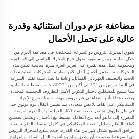
مضاعفة عزم دوران استثنائية وقدرة
عالية على تحمل الأحمال
يتفوق المحرك التروس ذو السرعة المنخفضة في مضاعفة العزم من
خلال أنظمة تروس متطورة تحول خرج المحرك القياسي إلى قوة قوية
ومحكومة. تمثل هذه القدرة على تعزيز العزم ميزة أساسية تمكن هذه
المحركات من تحمل أحمال أثقل بكثير مقارنة بالمحركات التقليدية ذات
الحجم والتصنيف الكهربائي المماثل. وعادةً ما تصل نسبة تقليل السرعة
في آلية التروس من 10:1 إلى أكثر من 1000:1، حسب متطلبات التطبيق،
مما يسمح للمشغلين باختيار التكوين الأمثل للظروف التحميلية المحددة.
ويحدث هذا التأثير التضاعفي عبر تروس مهندسة بدقة توزع الإجهاد
الميكانيكي على نقاط تلامس متعددة، مما يضمن انتقال قوة موثوق حتى
في ظل ظروف تشغيل صعبة. تمتد الآثار العملية لهذه القدرة العزمية
المعززة إلى ما هو أبعد من التعامل البسيط مع الأحمال، وتشمل تحسين
كفاءة النظام وتقليل التعقيد الميكانيكي في كامل سلسلة الدفع. تستفيد
مرافق التصنيع بشكل كبير من هذه القدرة، حيث يمكن للمحرك التروس
ذي السرعة المنخفضة أن يشغل مباشرة أنظمة النقل الثقيلة، والمراوح