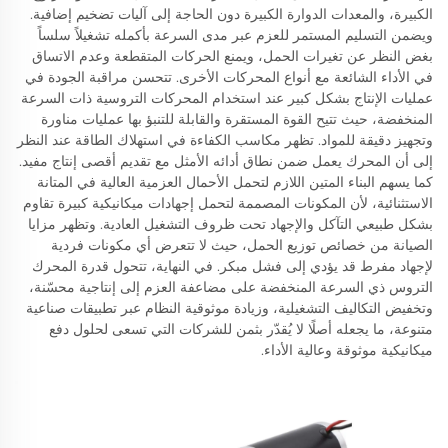
الكبيرة، والمعدات الدوارة الكبيرة دون الحاجة إلى آليات تضخيم إضافية.
ويضمن التسليم المستمر للعزم عبر مدى السرعة بأكمله تشغيلاً سلساً
بغض النظر عن تغيرات الحمل، ويمنع الحركات المتقطعة وعدم الاتساق
في الأداء الشائعة مع أنواع المحركات الأخرى. تتحسن مراقبة الجودة في
عمليات الإنتاج بشكل كبير عند استخدام المحركات التروسية ذات السرعة
المنخفضة، حيث تتيح القوة المستقرة والقابلة للتنبؤ بها عمليات مناورة
وتجهيز دقيقة للمواد. تظهر مكاسب الكفاءة في استهلاك الطاقة عند النظر
إلى أن المحرك يعمل ضمن نطاق أدائه الأمثل مع تقديم أقصى إنتاج مفيد.
كما يسهم البناء المتين اللازم لتحمل الأحمال العزمية العالية في المتانة
الاستثنائية، لأن المكونات المصممة لتحمل إجهادات ميكانيكية كبيرة تقاوم
بشكل طبيعي التآكل والإجهاد تحت ظروف التشغيل العادية. وتظهر مزايا
الصيانة من خصائص توزيع الحمل، حيث لا تتعرض أي مكونات فردية
لإجهاد مفرط قد يؤدي إلى فشل مبكر. في النهاية، تتحول قدرة المحرك
التروس ذي السرعة المنخفضة على مضاعفة العزم إلى إنتاجية محسّنة،
وتخفيض التكاليف التشغيلية، وزيادة موثوقية النظام عبر تطبيقات صناعية
متنوعة، ما يجعله أصلًا لا يُقدّر بثمن للشركات التي تسعى لحلول دفع
ميكانيكية موثوقة وعالية الأداء.