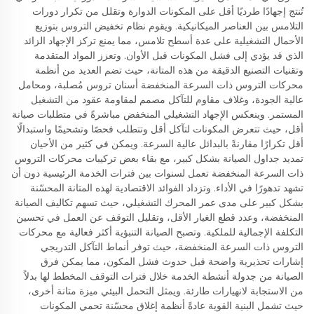
تُنتج إجهادًا طرديًا أقل على المكونات الدوارة وتقلل من تكرار دورات
التلامس بين العناصر الميكانيكية. ويقوم نظام تخفيض التروس بتوزيع
الأحمال التشغيلية على عدة أسطح تلامس، مما يمنع تركز الإجهاد الزائد
الذي قد يؤدي إلى فشل المكونات قبل الأوان. وتعزز المواد المتقدمة
وتقنيات التصنيع الدقيقة من هذه المتانة، حيث تضم العديد من أنظمة
محركات التروس ذات السرعة المنخفضة أسنان تروس مُصلبة، ومحامل
عالية الجودة، وغلاف مقاوم للتآكل مصمم لمقاومة عقود من التشغيل
المستمر. وينعكس الإجهاد التشغيلي المنخفض مباشرةً في متطلبات صيانة
أقل، حيث تتعرض المكونات لتآكل أقل وتتطلب فحصًا وتشحيمًا واستبدالًا
أقل تكرارًا مقارنةً بالبدائل عالية السرعة. ويمكن في كثير من الأحيان
تمديد جداول الصيانة بشكل كبير، مع بقاء بعض تركيبات محركات التروس
ذات السرعة المنخفضة تعمل لسنوات بين فترات الخدمة الرئيسية دون أن
تشهد تدهورًا في الأداء. وتزداد الفوائد الاقتصادية لهذه المتانة المحسّنة
بشكل كبير على مدى عمر المحرك التشغيلي، حيث تسهم تكاليف الصيانة
المنخفضة، وعدد قطع الغيار الأقل، وتقليل التوقف عن العمل في تحسين
التكلفة الإجمالية للملكية. وتصبح الصيانة التنبؤية أكثر فعالية مع محركات
التروس ذات السرعة المنخفضة، حيث توفر أنماط التآكل التدريجي
إشارات تحذيرية واضحة قبل حدوث فشل المكون، مما يمكن فرق
الصيانة من جدولة أنشطة الخدمة خلال فترات التوقف المخطط لها بدلاً
من الاستجابة لانهيارات طارئة. ويمثل التحمل البيئي ميزة متانة أخرى،
حيث تشمل البنية القوية عادةً أنظمة إغلاق محسّنة تحمي المكونات