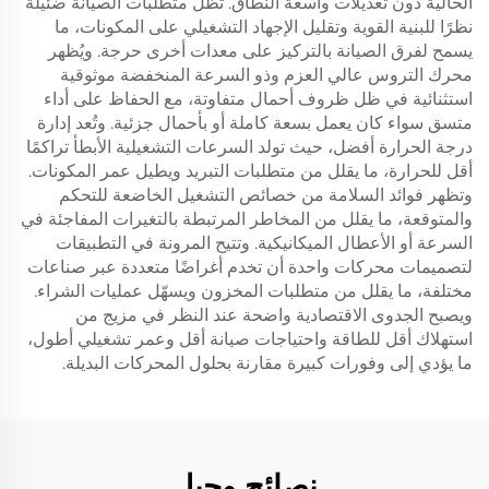
الحالية دون تعديلات واسعة النطاق. تظل متطلبات الصيانة ضئيلة
نظرًا للبنية القوية وتقليل الإجهاد التشغيلي على المكونات، ما
يسمح لفرق الصيانة بالتركيز على معدات أخرى حرجة. ويُظهر
محرك التروس عالي العزم وذو السرعة المنخفضة موثوقية
استثنائية في ظل ظروف أحمال متفاوتة، مع الحفاظ على أداء
متسق سواء كان يعمل بسعة كاملة أو بأحمال جزئية. وتُعد إدارة
درجة الحرارة أفضل، حيث تولد السرعات التشغيلية الأبطأ تراكمًا
أقل للحرارة، ما يقلل من متطلبات التبريد ويطيل عمر المكونات.
وتظهر فوائد السلامة من خصائص التشغيل الخاضعة للتحكم
والمتوقعة، ما يقلل من المخاطر المرتبطة بالتغيرات المفاجئة في
السرعة أو الأعطال الميكانيكية. وتتيح المرونة في التطبيقات
لتصميمات محركات واحدة أن تخدم أغراضًا متعددة عبر صناعات
مختلفة، ما يقلل من متطلبات المخزون ويسهّل عمليات الشراء.
ويصبح الجدوى الاقتصادية واضحة عند النظر في مزيج من
استهلاك أقل للطاقة واحتياجات صيانة أقل وعمر تشغيلي أطول،
ما يؤدي إلى وفورات كبيرة مقارنة بحلول المحركات البديلة.
نصائح وحيل