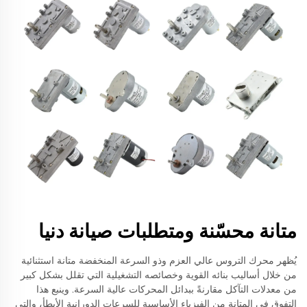
متانة محسّنة ومتطلبات صيانة دنيا
يُظهر محرك التروس عالي العزم وذو السرعة المنخفضة متانة استثنائية
من خلال أساليب بنائه القوية وخصائصه التشغيلية التي تقلل بشكل كبير
من معدلات التآكل مقارنةً ببدائل المحركات عالية السرعة. وينبع هذا
التفوق في المتانة من الفيزياء الأساسية للسرعات الدورانية الأبطأ، والتي