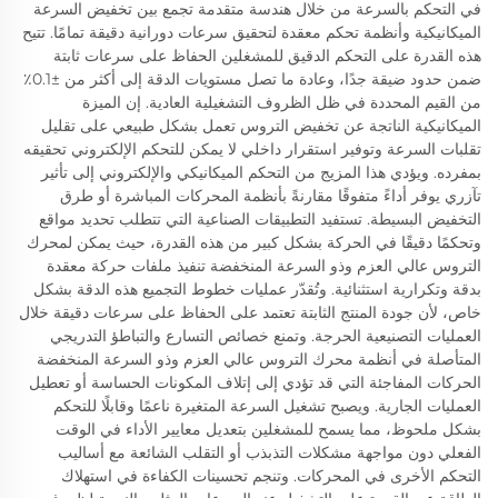
في التحكم بالسرعة من خلال هندسة متقدمة تجمع بين تخفيض السرعة
الميكانيكية وأنظمة تحكم معقدة لتحقيق سرعات دورانية دقيقة تمامًا. تتيح
هذه القدرة على التحكم الدقيق للمشغلين الحفاظ على سرعات ثابتة
ضمن حدود ضيقة جدًا، وعادة ما تصل مستويات الدقة إلى أكثر من ±0.1٪
من القيم المحددة في ظل الظروف التشغيلية العادية. إن الميزة
الميكانيكية الناتجة عن تخفيض التروس تعمل بشكل طبيعي على تقليل
تقلبات السرعة وتوفير استقرار داخلي لا يمكن للتحكم الإلكتروني تحقيقه
بمفرده. ويؤدي هذا المزيج من التحكم الميكانيكي والإلكتروني إلى تأثير
تآزري يوفر أداءً متفوقًا مقارنةً بأنظمة المحركات المباشرة أو طرق
التخفيض البسيطة. تستفيد التطبيقات الصناعية التي تتطلب تحديد مواقع
وتحكمًا دقيقًا في الحركة بشكل كبير من هذه القدرة، حيث يمكن لمحرك
التروس عالي العزم وذو السرعة المنخفضة تنفيذ ملفات حركة معقدة
بدقة وتكرارية استثنائية. وتُقدّر عمليات خطوط التجميع هذه الدقة بشكل
خاص، لأن جودة المنتج الثابتة تعتمد على الحفاظ على سرعات دقيقة خلال
العمليات التصنيعية الحرجة. وتمنع خصائص التسارع والتباطؤ التدريجي
المتأصلة في أنظمة محرك التروس عالي العزم وذو السرعة المنخفضة
الحركات المفاجئة التي قد تؤدي إلى إتلاف المكونات الحساسة أو تعطيل
العمليات الجارية. ويصبح تشغيل السرعة المتغيرة ناعمًا وقابلًا للتحكم
بشكل ملحوظ، مما يسمح للمشغلين بتعديل معايير الأداء في الوقت
الفعلي دون مواجهة مشكلات التذبذب أو التقلب الشائعة مع أساليب
التحكم الأخرى في المحركات. وتنجم تحسينات الكفاءة في استهلاك