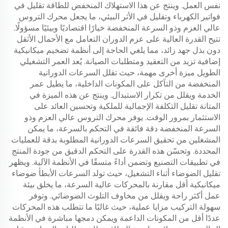
نفس العمل. وينتج عن هذا الاستهلاك المنخفض للطاقة تقليل في
فواتير الكهرباء وتقليل في الأثر البيئي، ما يجعل محرك التروس
عالي العزم وذو السرعة المنخفضة خيارًا اقتصاديًا وبيئيًا مسؤولًا.
تتيح القدرة العالية على عزم الدوران التعامل مع الأحمال الأثقل
دون بذل جهد زائد، مما يلغي الحاجة إلى أنظمة تضخيم ميكانيكية
إضافية تزيد من التعقيد ومتطلبات الصيانة. يُعد العمر التشغيلي
الطويل ميزة أخرى مهمة، حيث تقلل السرعات الدورانية
المنخفضة من التآكل على المكونات الداخلية، ما يطيل عمر
الخدمة ويقلل من تكرار الاستبدال. وينتج عن هذه الميزة في
المتانة تقليل التكلفة الإجمالية للملكية وتحسين العائد على
الاستثمار بمرور الوقت. يوفر محرك التروس عالي العزم وذو
السرعة المنخفضة دقة فائقة في التحكم بالسرعة، ما يمكن
المشغلين من تحقيق السرعات الدورانية المطلوبة بدقة للعمليات
المحددة. وتحسّن هذه القدرة على التحكم الدقيق من جودة المنتج
في تطبيقات التصنيع وتضمن أداءً متسقًا في الأنظمة الآلية. ويظهر
تقليل الضوضاء أثناء التشغيل، حيث تولد السرعات الأبطأ ضوضاء
ميكانيكية أقل مقارنة بالمحركات عالية السرعة، ما يخلق بيئة
عمل أكثر راحة ويقلل من مخاوف التلوث الضوضائي. وتوفر
سهولة التركيب مزايا عملية، حيث غالبًا ما تتطلب هذه المحركات
عددًا أقل من المكونات الداعمة ويمكن دمجها مباشرة في الأنظمة