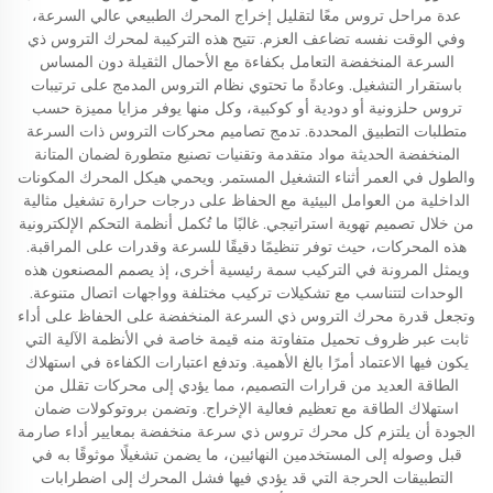
عدة مراحل تروس معًا لتقليل إخراج المحرك الطبيعي عالي السرعة،
وفي الوقت نفسه تضاعف العزم. تتيح هذه التركيبة لمحرك التروس ذي
السرعة المنخفضة التعامل بكفاءة مع الأحمال الثقيلة دون المساس
باستقرار التشغيل. وعادةً ما تحتوي نظام التروس المدمج على ترتيبات
تروس حلزونية أو دودية أو كوكبية، وكل منها يوفر مزايا مميزة حسب
متطلبات التطبيق المحددة. تدمج تصاميم محركات التروس ذات السرعة
المنخفضة الحديثة مواد متقدمة وتقنيات تصنيع متطورة لضمان المتانة
والطول في العمر أثناء التشغيل المستمر. ويحمي هيكل المحرك المكونات
الداخلية من العوامل البيئية مع الحفاظ على درجات حرارة تشغيل مثالية
من خلال تصميم تهوية استراتيجي. غالبًا ما تُكمل أنظمة التحكم الإلكترونية
هذه المحركات، حيث توفر تنظيمًا دقيقًا للسرعة وقدرات على المراقبة.
ويمثل المرونة في التركيب سمة رئيسية أخرى، إذ يصمم المصنعون هذه
الوحدات لتتناسب مع تشكيلات تركيب مختلفة وواجهات اتصال متنوعة.
وتجعل قدرة محرك التروس ذي السرعة المنخفضة على الحفاظ على أداء
ثابت عبر ظروف تحميل متفاوتة منه قيمة خاصة في الأنظمة الآلية التي
يكون فيها الاعتماد أمرًا بالغ الأهمية. وتدفع اعتبارات الكفاءة في استهلاك
الطاقة العديد من قرارات التصميم، مما يؤدي إلى محركات تقلل من
استهلاك الطاقة مع تعظيم فعالية الإخراج. وتضمن بروتوكولات ضمان
الجودة أن يلتزم كل محرك تروس ذي سرعة منخفضة بمعايير أداء صارمة
قبل وصوله إلى المستخدمين النهائيين، ما يضمن تشغيلًا موثوقًا به في
التطبيقات الحرجة التي قد يؤدي فيها فشل المحرك إلى اضطرابات