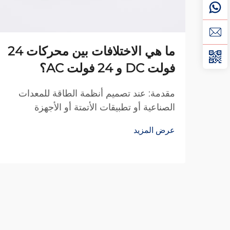
ما هي الاختلافات بين محركات 24
فولت DC و 24 فولت AC؟
مقدمة: عند تصميم أنظمة الطاقة للمعدات
الصناعية أو تطبيقات الأتمتة أو الأجهزة
التجارية، يواجه المهندسون غالبًا خيارًا أساسيًا:
عرض المزيد
محركات تيار مستمر 24 فولت أم محركات
تيار متردد 24 فولت؟ على الرغم من أن كلا
النوعين يعملان بالجهد الاسمي نفسه، فإن
طبيعتهما المختلفة تقود إلى استخدامات وأداء
مختلفين.