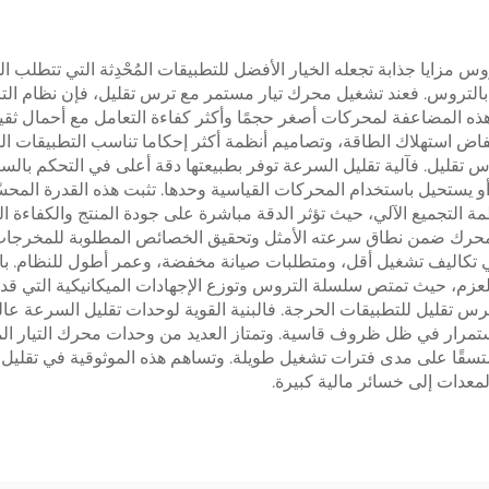
 مزايا جذابة تجعله الخيار الأفضل للتطبيقات المُحْدِثة التي تتطلب ال
بالتروس. فعند تشغيل محرك تيار مستمر مع ترس تقليل، فإن نظام ال
التكوين المحدد. تتيح هذه المضاعفة لمحركات أصغر حجمًا وأكثر كفاءة التعامل مع
نخفاض استهلاك الطاقة، وتصاميم أنظمة أكثر إحكاما تناسب التطبيقات 
 تقليل. فآلية تقليل السرعة توفر بطبيعتها دقة أعلى في التحكم بالس
يستحيل باستخدام المحركات القياسية وحدها. تثبت هذه القدرة المحسّن
)، والأجهزة الطبية، وأنظمة التجميع الآلي، حيث تؤثر الدقة مباشرة على جودة المنتج
المحرك ضمن نطاق سرعته الأمثل وتحقيق الخصائص المطلوبة للمخرجات 
ي تكاليف تشغيل أقل، ومتطلبات صيانة مخفضة، وعمر أطول للنظام. با
عزم، حيث تمتص سلسلة التروس وتوزع الإجهادات الميكانيكية التي قد ت
رس تقليل للتطبيقات الحرجة. فالبنية القوية لوحدات تقليل السرعة عالي
باستمرار في ظل ظروف قاسية. وتمتاز العديد من وحدات محرك التيار 
متسقًا على مدى فترات تشغيل طويلة. وتساهم هذه الموثوقية في تقليل 
معدات إلى خسائر مالية كبيرة.