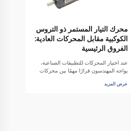
محرك التيار المستمر ذو التروس
المح
الكوكبية مقابل المحركات العادية:
مقاب
الفروق الرئيسية
تختا
عند اختيار المحركات للتطبيقات الصناعية،
عند ا
يواجه المهندسون قرارًا مهمًا بين محركات
الدقيق
التيار المستمر القياسية وتكوينات المحركات
الميكر
عرض المزيد
عرض ا
المسننة المتخصصة. يُعد المحرك الكهربائي
والمحر
الكوكبي للتيار المستمر حلاً متقدمًا يجمع بين
مميزة
مزايا...
الفروق