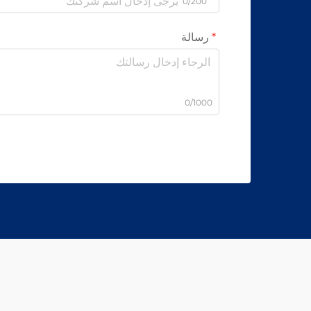
0/200
رسالة
0/1000