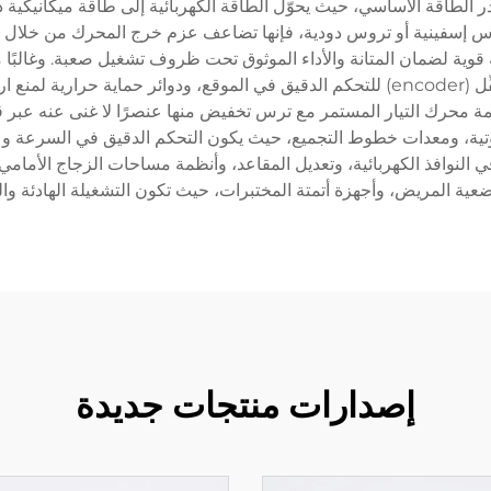
 الطاقة الأساسي، حيث يحوّل الطاقة الكهربائية إلى طاقة ميكانيكية
وس إسفينية أو تروس دودية، فإنها تضاعف عزم خرج المحرك من خلال مباد
قوية لضمان المتانة والأداء الموثوق تحت ظروف تشغيل صعبة. وغالب
الحديثة ميزات متقدمة مثل أنظمة التغذية المرتدة للمُشفِّل (encoder) للتحكم الدقيق في ا
ظمة محرك التيار المستمر مع ترس تخفيض منها عنصرًا لا غنى عنه عبر ق
ية، ومعدات خطوط التجميع، حيث يكون التحكم الدقيق في السرعة وعزم
النوافذ الكهربائية، وتعديل المقاعد، وأنظمة مساحات الزجاج الأمام
ضعية المريض، وأجهزة أتمتة المختبرات، حيث تكون التشغيلة الهادئة وال
إصدارات منتجات جديدة