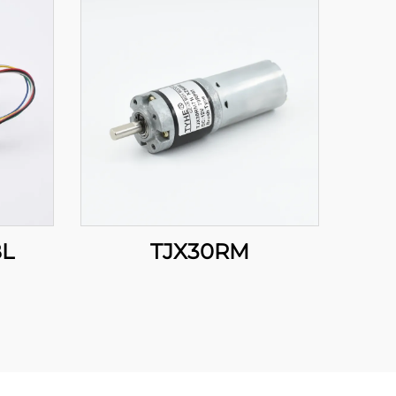
BL
TJX30RM