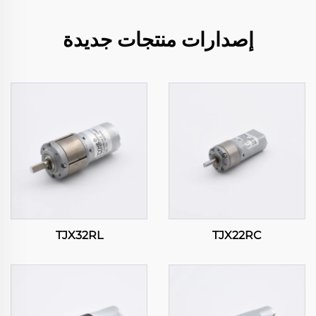
إصدارات منتجات جديدة
TJX32RL
TJX22RC