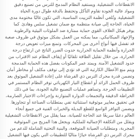
الانقطاعات التشغيلية. ويستفيد النظام المدمج للترس من تصنيع دقيق
ومواد عالية الجودة تقاوم التآكل وتحتفظ بالدقة طوال دورة الحياة
التشغيلية. وتُلغي أنظمة التزييت المناسبة، التي تكون غالبًا مختومة مدى
الحياة، الحاجة إلى صيانة منتظمة مع ضمان تشغيل سلس وهادئ. كما
يوفر هيكل الغلاف القوي حماية ممتازة ضد الملوثات البيئية والرطوبة
والإجهاد الميكانيكي، مما يمكنه من العمل بشكل موثوق في ظروف صعبة
قد تفشل فيها أنواع أخرى من المحركات. وتمنع ميزات تعويض درجة
الحرارة وأنظمة الحماية الحرارية حدوث الضرر الناتج عن ارتفاع درجة
الحرارة، من خلال تقليل الطاقة تلقائيًا أو إيقاف النظام عند الاقتراب من
حدود التشغيل الآمنة. ويمتد عمر المكونات بفضل هذه الحماية المدمجة
ويتم منع الأعطال الكارثية التي قد تؤدي إلى توقف مكلف أو مخاطر أمان.
وتضمن قدرة محرك الترس ذي الفرشاة على إعادة التشغيل الموثوق بعد
ظروف الحمل الزائد أو انقطاع التيار الكهربائي توفر النظام المستمر في
التطبيقات الحرجة. وتساهم عمليات التصنيع عالية الجودة، بما في ذلك
الخراطة الدقيقة والتجمعات الدوارة المتوازنة وإجراءات الاختبار الصارمة،
في تحقيق معايير موثوقية استثنائية تفي بمتطلبات الصناعة أو تتجاوزها.
ويضمن التوافر الواسع للقطع البديلة والخبرات الفنية في جميع أنحاء
العالم دعمًا سريعًا عند الحاجة للصيانة، مما يقلل من الانقطاعات التشغيلية
ويقلل من التكلفة الإجمالية للملكية. ويجعل هذا المزيج من الموثوقية
المجربة، ومتطلبات الصيانة المتوقعة، والبنية التحتية الشاملة للدعم من
محرك الترس ذي الفرشاة خيارًا مثاليًا للتطبيقات التي يكون فيها التشغيل