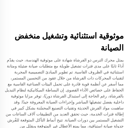
موثوقية استثنائية وتشغيل منخفض
الصيانة
يمثل محرك الترس ذو الفرشاة شهادة على موثوقية الهندسة، حيث يقدّم
أداءً ثابتًا على مدى فترات تشغيل طويلة مع متطلبات صيانة ضئيلة ومتانة
استثنائية في الظروف القاسية. تم تطوير المبادئ التصميمية المجربة
لتقنيات المحركات ذات الفرشاة من خلال عقود من التحسين المستمر،
مما أسفر عن أنظمة قوية قادرة على تحمل البيئات الصناعية القاسية مع
الحفاظ على خصائص الأداء القصوى. إن البساطة الميكانيكية لنظام التبديل
بالفرشاة، رغم الحاجة إلى استبدال الفرشاة دوريًا، توفر مزايا موثوقية
داخلية بفضل تشغيلها المباشر وإجراءات الصيانة المعروفة جيدًا. وقد
ساهمت مواد الفرش الحديثة وتقنيات التصنيع المحسّنة بشكل كبير في
إطالة فترات الخدمة، حيث تحقق العديد من التطبيقات آلاف الساعات من
التشغيل المستمر بين دورات الصيانة. تتيح أنماط التآكل المتوقعة للفُرش
جدولة صيانة استباقية، مما يمنع الأعطال غير المتوقعة ويقلل من