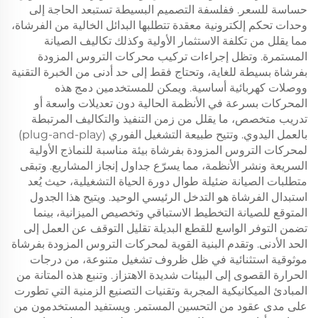
حساسة للسعر. ففلسفة التصميم البسيطة تستبعد الحاجة إلى
وحدات تحكم إلكترونية معقدة تتطلبها البدائل الخالية من الفرشاة،
مما يقلل من تكلفة الاستثمار الأولية وكذلك تكاليف الصيانة
المستمرة. وتظل إجراءات تركيب محركات التروس المزودة
بفرشاة بسيطة للغاية، وتحتاج فقط إلى حد أدنى من الخبرة التقنية
ووصلات كهربائية أساسية. ويمكن للمستخدمين دمج هذه
المحركات بسرعة في الأنظمة الحالية دون تعديلات واسعة أو
تدريب متخصص، ما يقلل من زمن التنفيذ والتكاليف المرتبطة
بالعمل اليدوي. وتتيح طبيعة التشغيل الفوري (plug-and-play)
لمحركات التروس المزودة بفرشاة بيئة مناسبة للنماذج الأولية
السريعة ونشر الأنظمة، مما يسرّع جداول إنجاز المشاريع. وتبقى
متطلبات الصيانة ضئيلة طوال دورة الحياة التشغيلية، حيث يُعد
استبدال الفرشاة هو التدخل الرئيسي الوحيد. ويتيح هذا الجدول
المتوقع للصيانة التخطيط الاستباقي وتخصيص الميزانية، بينما
تضمن التوفر الواسع للقطع البديلة تقليل التوقف عن العمل إلى
الحد الأدنى. وتقدم البنية القوية لمحركات التروس المزودة بفرشاة
موثوقية استثنائية في ظل ظروف تشغيل متنوعة، من درجات
الحرارة القصوى إلى البيئات شديدة الاهتزاز. وتنبع هذه المتانة من
المبادئ الميكانيكية المجربة وتقنيات التصنيع الزمنية التي تطورت
على مدى عقود من التحسين المستمر. ويستفيد المستخدمون من