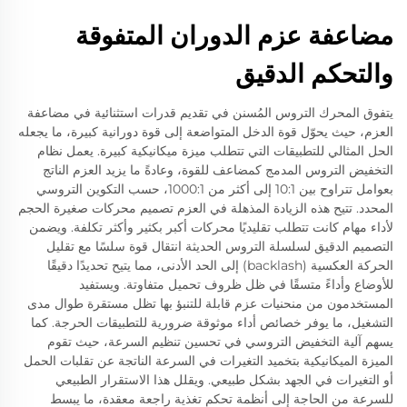
مضاعفة عزم الدوران المتفوقة
والتحكم الدقيق
يتفوق المحرك التروس المُسنن في تقديم قدرات استثنائية في مضاعفة
العزم، حيث يحوّل قوة الدخل المتواضعة إلى قوة دورانية كبيرة، ما يجعله
الحل المثالي للتطبيقات التي تتطلب ميزة ميكانيكية كبيرة. يعمل نظام
التخفيض التروس المدمج كمضاعف للقوة، وعادةً ما يزيد العزم الناتج
بعوامل تتراوح بين 10:1 إلى أكثر من 1000:1، حسب التكوين التروسي
المحدد. تتيح هذه الزيادة المذهلة في العزم تصميم محركات صغيرة الحجم
لأداء مهام كانت تتطلب تقليديًا محركات أكبر بكثير وأكثر تكلفة. ويضمن
التصميم الدقيق لسلسلة التروس الحديثة انتقال قوة سلسًا مع تقليل
الحركة العكسية (backlash) إلى الحد الأدنى، مما يتيح تحديدًا دقيقًا
للأوضاع وأداءً متسقًا في ظل ظروف تحميل متفاوتة. ويستفيد
المستخدمون من منحنيات عزم قابلة للتنبؤ بها تظل مستقرة طوال مدى
التشغيل، ما يوفر خصائص أداء موثوقة ضرورية للتطبيقات الحرجة. كما
يسهم آلية التخفيض التروسي في تحسين تنظيم السرعة، حيث تقوم
الميزة الميكانيكية بتخميد التغيرات في السرعة الناتجة عن تقلبات الحمل
أو التغيرات في الجهد بشكل طبيعي. ويقلل هذا الاستقرار الطبيعي
للسرعة من الحاجة إلى أنظمة تحكم تغذية راجعة معقدة، ما يبسط