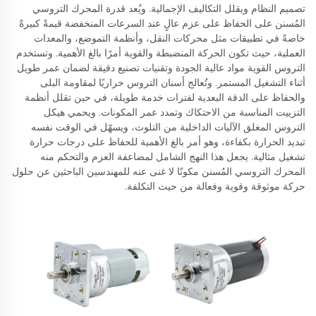
تصميم النظام ويقلل التكاليف الإجمالية. ويُعد قدرة المحرك التروسي
المُسنن على الحفاظ على عزم عالٍ عند السرعات المنخفضة قيمةً كبيرةً
خاصةً في تطبيقات مثل محركات النقل، وأنظمة التموضع، والمعدات
العملية، حيث تكون الحركة المنضبطة والقوية أمرًا بالغ الأهمية. وتستخدم
التروس القوية مواد عالية الجودة وتقنيات تصنيع دقيقة لضمان عمر طويل
أثناء التشغيل المستمر. وتُعالج أسنان التروس حراريًا لمقاومة البلى
والحفاظ على الدقة البعدية لفترات خدمة طويلة، في حين تقلل أنظمة
التزييت المناسبة من الاحتكاك وتمدد عمر المكونات. ويحمي هيكل
التروس المغلق الآليات الداخلية من التلوث، ويسهّل في الوقت نفسه
تبديد الحرارة بكفاءة، وهو أمر بالغ الأهمية للحفاظ على درجات حرارة
تشغيل مثالية. يجعل هذا النهج الشامل لمضاعفة العزم والتحكم منه
المحرك التروسي المُسنن مكونًا لا غنى عنه للمهندسين الباحثين عن حلول
حركة موثوقة وقوية وفعالة من حيث التكلفة.