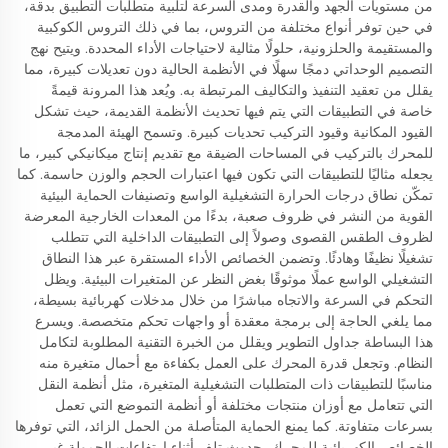
من مستويات الجهد والقدرة ومدى السرعة لتلبية متطلبات التطبيق بدقة،
في حين توفر أنواع مختلفة من التروس، بما في ذلك التروس الكوكبية
والمستقيمة والحلزونية، حلولًا مثالية لاحتياجات الأداء المحددة. ويتيح نهج
التصميم الوحداتي دمجًا سهلًا في الأنظمة الحالية دون تعديلات كبيرة، مما
يقلل من تعقيد التنفيذ والتكاليف المرتبطة به. ويُعد هذا المرونة قيمةً
خاصة في التطبيقات التي يتم فيها تحديث الأنظمة القديمة، حيث تشكل
القيود المكانية وقيود التركيب تحديات كبيرة. وتسمح الهيئة المدمجة
للمحرك بالتركيب في المساحات الضيقة مع تقديم إنتاج ميكانيكي كبير، ما
يجعله مثاليًا للتطبيقات التي تكون فيها اعتبارات الحجم والوزن حاسمة. كما
تمكّن نطاق درجات الحرارة التشغيلية الواسع وتصنيفات الحماية البيئية
القوية من النشر في ظروف صعبة، بدءًا من المعدات الخارجية المعرضة
لظروف الطقس القصوى وصولاً إلى التطبيقات الداخلية التي تتطلب
تشغيلًا نظيفًا وهادئًا. وتضمن الخصائص الأداء المستقرة عبر هذا النطاق
التشغيلي الواسع عملًا موثوقًا بغض النظر عن المتغيرات البيئية. ويظل
التحكم في السرعة والاتجاه مباشرًا من خلال مدخلات كهربائية بسيطة،
مما يلغي الحاجة إلى برمجة معقدة أو واجهات تحكم متخصصة. ويسرع
هذا البساطة جداول التطوير ويقلل من الخبرة التقنية المطلوبة لتكامل
النظام. وتجعل قدرة المحرك على العمل بكفاءة مع أحمال متغيرة منه
مناسبًا للتطبيقات ذات المتطلبات التشغيلية المتغيرة، مثل أنظمة النقل
التي تتعامل مع أوزان منتجات مختلفة أو أنظمة التموضع التي تعمل
بسرعات متفاوتة. كما يمنع الحماية المتأصلة من الحمل الزائد، التي توفرها
الخصائص الكهربائية للمحرك، حدوث تلف أثناء ارتفاعات الحمولة غير