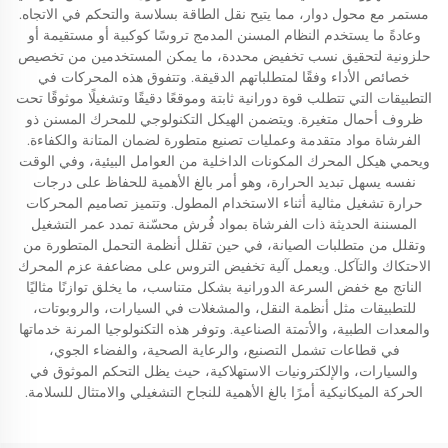
مستمر مع محول دوار، مما يتيح نقل الطاقة بسلاسة والتحكم في الاتجاه.
وعادةً ما يستخدم النظام المسنن المدمج تروسًا كوكبية أو مستقيمة أو
حلزونية لتحقيق نسب تخفيض محددة، ما يمكن المستخدمين من تخصيص
خصائص الأداء وفقًا لمتطلباتهم الدقيقة. وتتفوق هذه المحركات في
التطبيقات التي تتطلب قوة دورانية ثابتة وموقعًا دقيقًا وتشغيلًا موثوقًا تحت
ظروف أحمال متغيرة. ويتضمن الهيكل التكنولوجي للمحرك المسنن ذو
الفرشاة مواد متقدمة وعمليات تصنيع متطورة لضمان المتانة والكفاءة.
ويحمي هيكل المحرك المكونات الداخلية من العوامل البيئية، وفي الوقت
نفسه يسهل تبديد الحرارة، وهو أمر بالغ الأهمية للحفاظ على درجات
حرارة تشغيل مثالية أثناء الاستخدام المطول. وتتميز تصاميم المحركات
المسننة الحديثة ذات الفرشاة بمواد فُرش محسّنة تمدد عمر التشغيل
وتقلل من متطلبات الصيانة، في حين تقلل أنظمة التحمل المتطورة من
الاحتكاك والتآكل. ويعمل آلية تخفيض التروس على مضاعفة عزم المحرك
الناتج مع خفض السرعة الدورانية بشكل متناسب، ما يخلق توازنًا مثاليًا
للتطبيقات مثل أنظمة النقل، والمشغلات في السيارات، والروبوتات،
والمعدات الطبية، والأتمتة الصناعية. وتوفر هذه التكنولوجيا المرنة خدماتها
في قطاعات تشمل التصنيع، والرعاية الصحية، والفضاء الجوي،
والسيارات، والإلكترونيات الاستهلاكية، حيث يظل التحكم الموثوق في
الحركة الميكانيكية أمرًا بالغ الأهمية للنجاح التشغيلي والامتثال للسلامة.