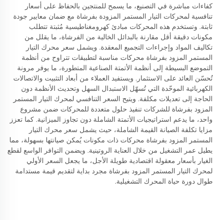
كفاءات مباشرة في التصنيع، ما يسمح للمنتجين بالحفاظ على أسعار
تنافسية لمحركات التيار المستمر المزودة بفرشاة مع ضمان معايير جودة
ثابتة. وتستخدم هذه المحركات مبادئ كهرومغناطيسية مُثبتة تتطلب
مكونات دقيقة أقل مقارنة بالبدائل الخالية من الفرشاة، ما يقلل من
تكاليف المواد وإجراءات التجميع المعقدة. ويشمل سعر محرك التيار
المستمر المزود بفرشاة محركات مناسبة لتطبيقات تتراوح من أنظمة
التموضع البسيطة إلى أنظمة الأتمتة الصناعية المتطورة، ما يوفر مرونة
تُحسّن العائد على الاستثمار. ويستفيد العملاء من أبعاد التثبيت والاتصالات
الكهربائية الموحّدة التي تُسهّل الاستبدال السهل وتحديث الأنظمة دون
الحاجة إلى تعديلات مكلفة. ويتيح السعر التنافسي لمحرك التيار المستمر
المزود بفرشاة للشركات تنفيذ حلول متعددة للمحركات ضمن مشروع
واحد، ما يدعم استراتيجيات الأتمتة الشاملة دون تجاوز الميزانية. كما تعزز
مزايا تكلفة الصيانة القيمة الشاملة، حيث يشمل سعر محرك التيار
المستمر المزود بفرشاة محركات ذات مكونات يُمكن صيانتها بسهولة، مما
يطيل عمر التشغيل من خلال العناية الروتينية. ويضمن التوافر الواسع لقطع
الغيار بأسعار معقولة اقتصادية طويلة الأجل، ما يجعل السعر الأولي
لمحرك التيار المستمر المزود بفرشاة مجرد بداية لتقديم قيمة مستدامة
طوال دورة حياة المحرك التشغيلية.