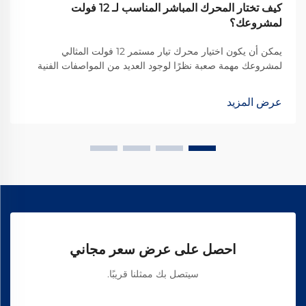
كيف تختار المحرك المباشر المناسب لـ 12 فولت
لمشروعك؟
يمكن أن يكون اختيار محرك تيار مستمر 12 فولت المثالي
لمشروعك مهمة صعبة نظرًا لوجود العديد من المواصفات الفنية
التي يجب مراعاتها. سواء كنت تقوم ببناء روبوت آلي، أو إكسسوار
مخصص للسيارة، أو جهاز ذكي للمنزل، فإن الاختيار الخاطئ قد
عرض المزيد
يؤدي إلى ...
احصل على عرض سعر مجاني
سيتصل بك ممثلنا قريبًا.