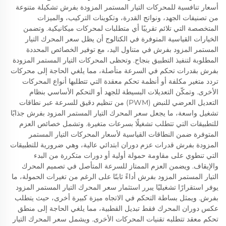
أسعار تنافسية للمحركات التيار المستمر المزودة بفرش تشكيلة متنوعة
من تصنيفات الجهد، ونواتج القدرة، وتكوينات التركيب، والميزات
المتخصصة التي تلائم تقريبًا أي متطلبات لمحركات ميكانيكية. وتضمن
الخيارات القياسية المتوفرة في الكتالوج أن يظل سعر المحرك التيار
المستمر المزود بفرش في متناول اليد، مع توفير الخصائص المحددة
المطلوبة لتنفيذ التطبيق بنجاح. وتحظى المحركات التيار المستمر المزودة
بفرش بقدرات تحكم في السرعة متأصلة، مما يلغي الحاجة إلى محركات
تردد متغير مكلفة أو أنظمة تحكم معقدة التي تتطلبها أنواع المحركات
الأخرى. وتمكّن التعديلات البسيطة للجهد أو التحكم الأساسي بنظام
التعديل العرضي للنبض (PWM) من تنظيم دقيق للسرعة عبر نطاقات
تشغيل واسعة، ما يجعل سعر المحرك التيار المستمر المزود بفرش جذابًا
للتطبيقات التي تتطلب تشغيلًا بسرعات متغيرة. وتشمل خصائص العزم
المتوفرة ضمن النطاقات القياسية لأسعار المحركات التيار المستمر
المزودة بفرش قدرات عزم دوران ابتدائي عالية، وهي ضرورية للتطبيقات
التي تنطوي على مقاومة حمولة أولية أو دورات متكررة من البدء
والإيقاف. ويضمن العزم الممتاز للسرعة المتأصل في تصميم المحرك
التيار المستمر المزود بفرش أداءً ثابتًا على الرغم من تغيرات الحمولة، ما
يوفر استقرارًا تشغيليًا يبرر استثمار سعر المحرك التيار المستمر المزود
بفرش. ويمثل بساطة التحكم في الاتجاه ميزة كبيرة أخرى، حيث يتطلب
عكس دوران المحرك فقط تبديل القطبية، مما يلغي الحاجة إلى منطق
تحكم معقد تتطلبه تقنيات المحركات الأخرى. ويشمل سعر المحرك التيار