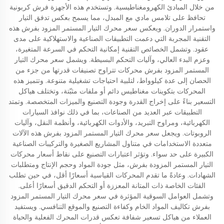
من خلال المبادئ الكهرومغناطيسية. وتستخدم هذه الأجهزة فرش كربونية
تحافظ على تلامس مادي مع المبدل، مما يسمح بعكس تدفق التيار
واستمرار الدوران. ويعكس سعر محرك التيار المستمر المزود بفرش هذه
التقنية المجربة التي دعمت التطبيقات الصناعية والاستهلاكية على مدى
عقود. وتشمل الخصائص التقنية إمكانية التحكم في السرعة المتغيرة،
وعزم البدء العالي، وآليات التحكم البسيطة. ويشمل سعر محرك التيار
المستمر المزود بفرش محركات تتراوح تصنيفات قدرتها من جزء من
الحصان إلى عدة كيلوواط، لتلبية احتياجات تشغيلية متنوعة. وتتميز هذه
المحركات بتكوينات مغناطيس دائم أو ملفات مثبّتة، وتختلف هياكل
التسعير بناءً على إخراج القدرة وجودة التصنيع والميزات المتخصصة. وتمتد
التطبيقات عبر العديد من الصناعات، بما في ذلك نوافذ السيارات
الكهربائية، ومراوح التبريد، والأدوات الكهربائية، وأنظمة النقل، وآليات
الروبوتات. ويجعل سعر محرك التيار المستمر المزود بفرش هذه الآلات
متعددة الاستخدامات في متناول المشاريع الصغيرة والتركيبات الصناعية
الكبيرة على حد سواء. وتؤثر اعتبارات التصنيع على نقاط أسعار محركات
التيار المستمر المزودة بفرش، مثل جودة المواد وحجم الإنتاج ومتطلبات
الشهادات. وعادةً ما تقدم المحركات القياسية أسعارًا أقل، في حين تطلب
الفئات الخاصة ذات المتانة المعززة أو التحكم الدقيق أسعارًا أعلى.
وتشمل العوامل السوقية المؤثرة في سعر محرك التيار المستمر المزود
بفرش تكاليف المواد الخام وكفاءة التصنيع والموقع التنافسي. ويستفيد
العملاء من هياكل تسعير شفافة تعكس قدرات المحرك الفعلية والحياة