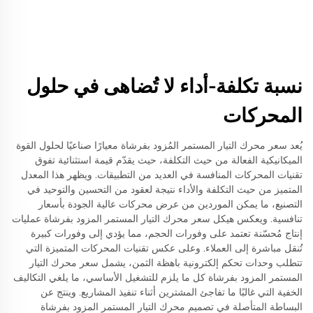
نسبة تكلفة-أداء لا تُضاهى في حلول
المحركات
يُعد سعر محرك التيار المستمر المُزود بفرشاة معيارًا صناعيًا لحلول القوة
الميكانيكية الفعالة من حيث التكلفة، حيث يقدّم قيمة استثنائية تفوق
تقنيات المحركات المنافسة في العديد من التطبيقات. ويظهر هذا المعدل
المتميز من حيث التكلفة والأداء نتيجة لعقود من التحسين والتوحيد في
التصنيع، ما يمكن الموردين من عرض محركات عالية الجودة بأسعار
تنافسية. ويعكس هيكل سعر محرك التيار المستمر المزود بفرشاة عمليات
إنتاج مُحسّنة تعتمد على وفورات الحجم، مما يؤدي إلى وفورات كبيرة
تُنقل مباشرة إلى العملاء. وعلى عكس تقنيات المحركات المتميزة التي
تتطلب وحدات تحكم إلكترونية باهظة الثمن، يشمل سعر محرك التيار
المستمر المزود بفرشاة كل ما يلزم للتشغيل الأساسي، ما يلغي التكاليف
الخفية التي غالبًا ما تفاجئ المشترين أثناء تنفيذ المشاريع. وينتج عن
البساطة المتأصلة في تصميم محرك التيار المستمر المزود بفرشاة