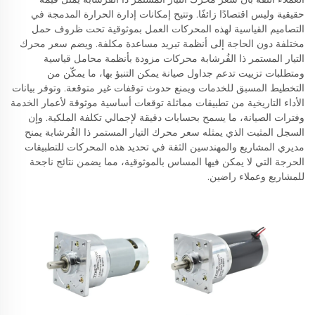
حقيقية وليس اقتصادًا زائفًا. وتتيح إمكانات إدارة الحرارة المدمجة في
التصاميم القياسية لهذه المحركات العمل بموثوقية تحت ظروف حمل
مختلفة دون الحاجة إلى أنظمة تبريد مساعدة مكلفة. ويضم سعر محرك
التيار المستمر ذا الفُرشابة محركات مزودة بأنظمة محامل قياسية
ومتطلبات تزييت تدعم جداول صيانة يمكن التنبؤ بها، ما يمكّن من
التخطيط المسبق للخدمات ويمنع حدوث توقفات غير متوقعة. وتوفر بيانات
الأداء التاريخية من تطبيقات مماثلة توقعات أساسية موثوقة لأعمار الخدمة
وفترات الصيانة، ما يسمح بحسابات دقيقة لإجمالي تكلفة الملكية. وإن
السجل المثبت الذي يمثله سعر محرك التيار المستمر ذا الفُرشابة يمنح
مديري المشاريع والمهندسين الثقة في تحديد هذه المحركات للتطبيقات
الحرجة التي لا يمكن فيها المساس بالموثوقية، مما يضمن نتائج ناجحة
للمشاريع وعملاء راضين.