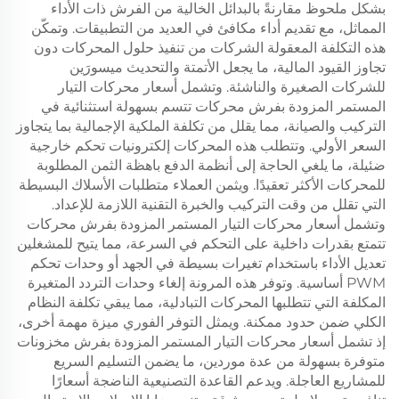
بشكل ملحوظ مقارنةً بالبدائل الخالية من الفرش ذات الأداء
المماثل، مع تقديم أداء مكافئ في العديد من التطبيقات. وتمكّن
هذه التكلفة المعقولة الشركات من تنفيذ حلول المحركات دون
تجاوز القيود المالية، ما يجعل الأتمتة والتحديث ميسورَين
للشركات الصغيرة والناشئة. وتشمل أسعار محركات التيار
المستمر المزودة بفرش محركات تتسم بسهولة استثنائية في
التركيب والصيانة، مما يقلل من تكلفة الملكية الإجمالية بما يتجاوز
السعر الأولي. وتتطلب هذه المحركات إلكترونيات تحكم خارجية
ضئيلة، ما يلغي الحاجة إلى أنظمة الدفع باهظة الثمن المطلوبة
للمحركات الأكثر تعقيدًا. ويثمن العملاء متطلبات الأسلاك البسيطة
التي تقلل من وقت التركيب والخبرة التقنية اللازمة للإعداد.
وتشمل أسعار محركات التيار المستمر المزودة بفرش محركات
تتمتع بقدرات داخلية على التحكم في السرعة، مما يتيح للمشغلين
تعديل الأداء باستخدام تغيرات بسيطة في الجهد أو وحدات تحكم
PWM أساسية. وتوفر هذه المرونة إلغاء وحدات التردد المتغيرة
المكلفة التي تتطلبها المحركات التبادلية، مما يبقي تكلفة النظام
الكلي ضمن حدود ممكنة. ويمثل التوفر الفوري ميزة مهمة أخرى،
إذ تشمل أسعار محركات التيار المستمر المزودة بفرش مخزونات
متوفرة بسهولة من عدة موردين، ما يضمن التسليم السريع
للمشاريع العاجلة. ويدعم القاعدة التصنيعية الناضجة أسعارًا