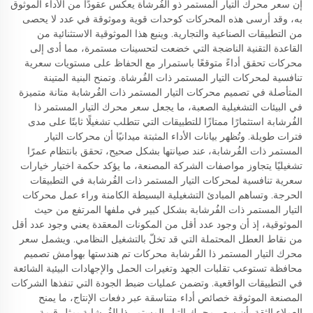
إن سعر محرك التيار المستمر ذو الفُرشاة يعكس عقودًا من الأداء الموثوق
به، وقد أرسى هذه المحركات كوحدات قوية وموثوقة في عدد لا يحصى
من التطبيقات الصناعية والتجارية. وينبع هذا الموثوقية الاستثنائية من
القاعدة التقنية الناضجة التي خضعت لتحسينات مستمرة، مما أدى إلى
محركات تحقق أداءً متوقعًا باستمرار مع الحفاظ على مستويات سعرية
تنافسية لمحركات التيار المستمر ذات الفُرشاة. وتمنح البنية المتينة
المتأصلة في تصميم محركات التيار المستمر ذات الفُرشابة متانة متميزة
في البيئات التشغيلية الصعبة، ما يجعل سعر محرك التيار المستمر ذا
الفُرشابة استثمارًا ممتازًا للتطبيقات التي تتطلب تشغيلًا ثابتًا على مدى
فترات طويلة. وتُظهر بيانات الأداء المثبتة ميدانيًا أن محركات التيار
المستمر ذات الفُرشابة، عند صيانتها بشكل صحيح، تحقق بانتظام عمرًا
تشغيليًا يتجاوز مواصفات الشركة المصنعة، ما يؤكد حكمة اختيار خيارات
سعرية تنافسية لمحركات التيار المستمر ذات الفُرشابة في التطبيقات
الحرجة. وتساهم المبادئ التشغيلية البسيطة الكامنة وراء عمل محركات
التيار المستمر ذات الفُرشابة بشكل كبير في ملفها المرتفع من حيث
الموثوقية، إذ أن وجود عدد أقل من المكونات المعقدة يعني وجود عدد أقل
من نقاط العطل المحتملة التي قد تخلّ بالتشغيل النظامي. ويشمل سعر
محرك التيار المستمر ذا الفُرشابة محركات تم هندستها بهوامش تصميم
محافظة تستوعب تقلبات الجهد وتغيرات الحمل والإجهادات البيئية الشائعة
في التطبيقات الواقعية. وتضمن عمليات ضبط الجودة التي تنفذها الشركات
المصنعة الموثوقة خصائص أداء متناسقة عبر دفعات الإنتاج، ما يمنح
العملاء الثقة بأن سعر محرك التيار المستمر ذا الفُرشابة يمثل قيمة