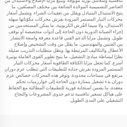
تنافسية وسلاسل توريد موثوقة. وتنبع مزايا الإصلاح والاستبدال من
العناصر التصميمية الموحّدة الشائعة بين مختلف المصنّعين، ما
يتيح الاستبدال المتبادل ويقلل من تعقيدات الشراء. وتشمل أسعار
محركات التيار المستمر المزودة بفرش محركات مكوّناتها سهلة
الاستبدال، ولا سيما الفُرش الكربونية، ما يمكن المستخدمين من
إجراء الصيانة الدورية دون الحاجة إلى أدوات متخصصة أو توقف
طويل. وتشمل مزايا الدعم الفني قاعدة معرفة واسعة الانتشار
بين الفنيين والمهندسين، ما يقلل من وقت التشخيص وإصلاح
الأعطال والتكاليف المرتبطة بها. وتظل متطلبات التدريب ضئيلة
نظرًا لبساطة مبادئ التشغيل، ما يتيح تطوير القوى العاملة بوتيرة
أسرع. كما تجعل مزايا الكثافة الطاقوية أسعار محركات التيار
المستمر المزودة بفرش جذابة للتطبيقات التي تتطلب عزم دوران
مرتفع في مساحات محدودة. وتوفر هذه المحركات خصائص عزم
دوران بدء تشغيل ممتازة دون الحاجة إلى خوارزميات تحكم
معقدة، ما يضمن استجابة فورية للتطبيقات المطالبَة مع الحفاظ
على هياكل تسعير تنافسية تدعم جدوى المشروعات والنجاح
التشغيلي على المدى الطويل.