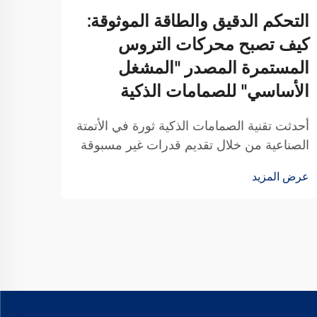
التحكم الدقيق والطاقة الموثوقة:
نصائ
كيف تصبح محركات التروس
الكو
المستمرة المصدر "المشغل
تعتمد
الأساسي" للصمامات الذكية
والأت
نقل ا
أحدثت تقنية الصمامات الذكية ثورة في الأتمتة
عرض ا
أهمية
الصناعية من خلال تقديم قدرات غير مسبوقة
الكوك
من حيث الدقة والتحكم. وفي قلب هذه
والأدا
عرض المزيد
الأنظمة المتطورة توجد مكوّن حيوي يقوم
بتحويل الإشارات الكهربائية إلى حركة
ميكانيكية...