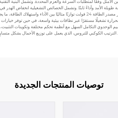
ن باختيار التكوين الأمثل وفقًا لمتطلبات السرعة والعزم المحددة. وتشمل الب
وتنظيم سرعة ممتاز تحت ظروف تحميل متفاوتة. ويوفّر مصدر الطاقة 24 فولت توازنًا مثالي
يم الوحدوي التكامل السهل مع أنظمة تحكم مختلفة وتكوينات التثبيت، وي
لترتيب الكوكبي للتروس، الذي يعمل على توزيع الأحمال بشكل متساو
توصيات المنتجات الجديدة