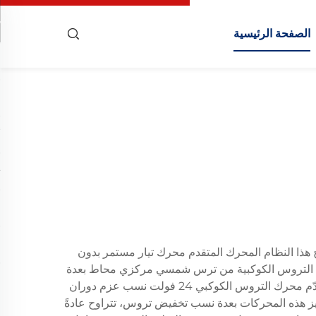
الصفحة الرئيسية
تثنائية. ويدمج هذا النظام المحرك المتقدم محرك تيار مستمر بدون
، ليشكل وحدة دفع قوية ومدمجة تعمل بمصدر طاقة 24 فولت. وتتألف تركيبة التروس الكوكبية من ترس شمسي مركزي محاط بعدة
تروس كواكب، وكلها محصورة داخل ترس حلقي خارجي، مما يوفر مضاعفة عزم دوران متفوقة والتحكم الدقيق بالدوران. ويقدّم محرك التروس الكوكبي 24 فولت نسب عزم دوران
تتميز هذه المحركات بعدة نسب تخفيض تروس، تتراوح عادةً