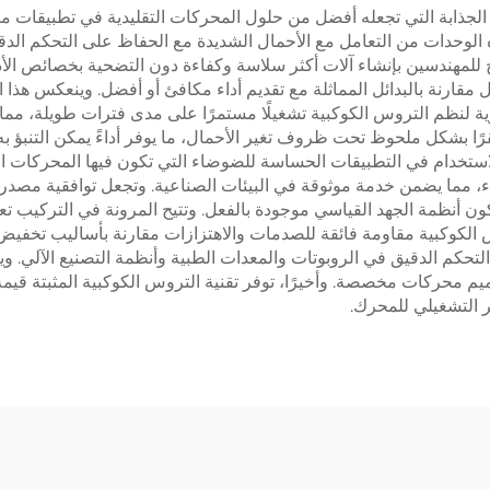
فولت العديد من المزايا الجذابة التي تجعله أفضل من حلول المحركات التقليدية في تط
الوحدات من التعامل مع الأحمال الشديدة مع الحفاظ على التحكم الد
للمهندسين بإنشاء آلات أكثر سلاسة وكفاءة دون التضحية بخصائص الأدا
تروس الكوكبي 24 فولت طاقة أقل مقارنة بالبدائل المماثلة مع تقديم أداء مكافئ أو أفضل
رية لنظم التروس الكوكبية تشغيلًا مستمرًا على مدى فترات طويلة، مم
 بشكل ملحوظ تحت ظروف تغير الأحمال، ما يوفر أداءً يمكن التنبؤ به 
استخدام في التطبيقات الحساسة للضوضاء التي تكون فيها المحركات التقل
 حيث تكون أنظمة الجهد القياسي موجودة بالفعل. وتتيح المرونة في التركيب 
س الكوكبية مقاومة فائقة للصدمات والاهتزازات مقارنة بأساليب تخفيض 
قة التحكم الدقيق في الروبوتات والمعدات الطبية وأنظمة التصنيع الآلي
 محركات مخصصة. وأخيرًا، توفر تقنية التروس الكوكبية المثبتة قيمة م
ر التشغيلي للمحرك.