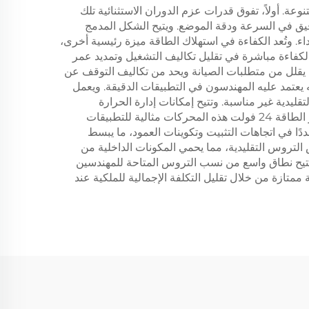
بيقات متنوعة. أولاً، تفوق قدرات عزم الدوران الاستثنائية تلك
قيق في السرعة ودقة الموضع. ويتيح الشكل المدمج
ء. وتُعد الكفاءة في استهلاك الطاقة ميزة رئيسية أخرى،
. وينعكس هذا الكفاءة مباشرة في تقليل تكاليف التشغيل وتمديد عمر
ا يقلل من متطلبات الصيانة ويحد من تكاليف التوقف عن
يعتمد عليه المهندسون في التطبيقات الدقيقة. ويعمل
يدية غير مناسبة. وتتيح إمكانات إدارة الحرارة
التشغيل المستمر في ظل ظروف شديدة دون تدهور الأداء، مما يضمن خدمة موثوقة في البيئات الصناعية. وتجعل توافقية مصدر الطاقة 24 فولت هذه المحركات مثالية للتطبيقات
تعددًا في اتجاهات التثبيت وتكوينات العمود، ما يبسط
التروس التقليدية، مما يحمي المكونات الداخلية من
. ويتيح نطاق واسع من نسب التروس المتاحة للمهندسين
متازة من خلال تقليل التكلفة الإجمالية للملكية عند