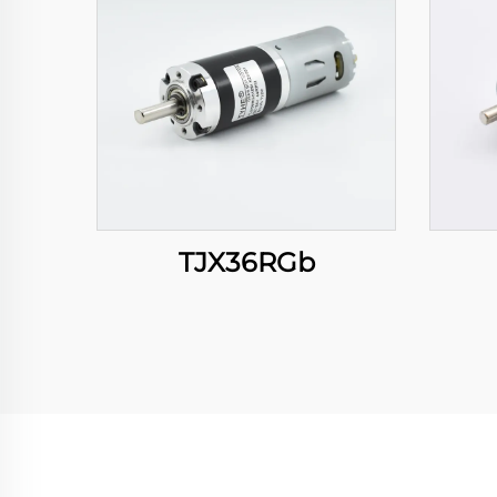
TJX36RGb