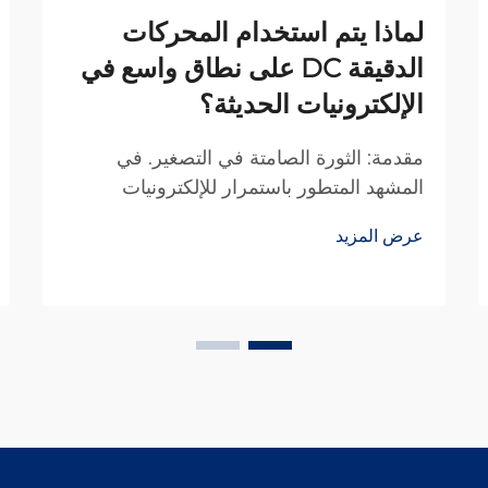
لماذا يتم استخدام المحركات
الدقيقة DC على نطاق واسع في
الإلكترونيات الحديثة؟
مقدمة: الثورة الصامتة في التصغير. في
المشهد المتطور باستمرار للإلكترونيات
الحديثة، ظهرت المحركات الصغيرة المستمرة
عرض المزيد
التيار كمكونات لا غنى عنها تُسهم في تشغيل
تفاعلاتنا التكنولوجية اليومية. من الاهتزاز
الخفيف في الهاتف إلى تحريك عدسة
الكاميرا، تُستخدم هذه المحركات الدقيقة في
مجموعة واسعة من التطبيقات.