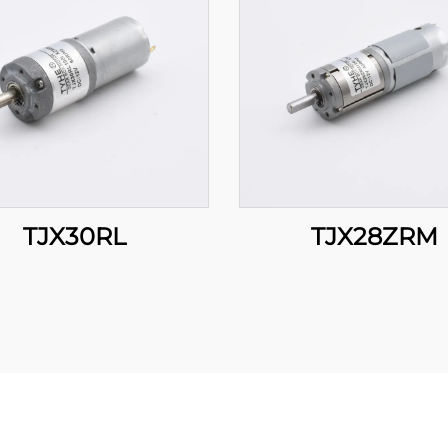
TJX30RL
TJX28ZRM