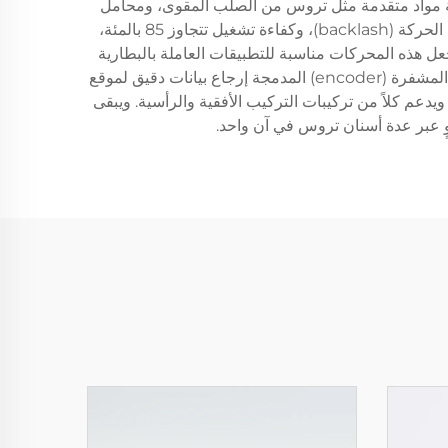
نية التقنية مواد متقدمة مثل تروس من الصلب المقوى، ومحامل
كريات دقيقة، ومغناطيس دائم عالي الجودة، تضمن متانة طويلة الأمد وأداءً ثابتًا. وتشمل الخصائص التشغيلية انخفاض الهدر في الحركة (backlash)، وكفاءة تشغيل تتجاوز 85 بالمئة،
ًا بين الأداء واستهلاك الطاقة، ما يجعل هذه المحركات مناسبة للتطبيقات العاملة بالبطارية
وأنظمة الأتمتة الصناعية. وتضمن خصائص تعويض درجة الحرارة تشغيلًا مستقرًا عبر نطاقات بيئية واسعة، في حين توفر خيارات المشفرة (encoder) المدمجة إرجاع بيانات دقيق لموقع
دعم كلاً من تركيبات التركيب الأفقية والرأسية. ويبقى
ٍ عبر عدة أسنان تروس في آن واحد.