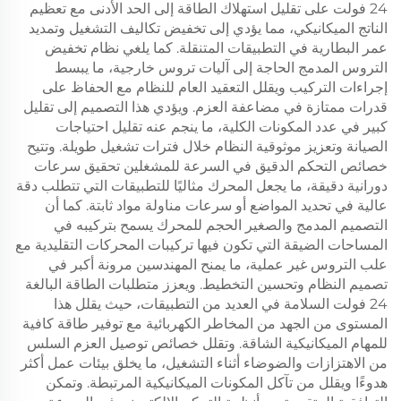
24 فولت على تقليل استهلاك الطاقة إلى الحد الأدنى مع تعظيم
الناتج الميكانيكي، مما يؤدي إلى تخفيض تكاليف التشغيل وتمديد
عمر البطارية في التطبيقات المتنقلة. كما يلغي نظام تخفيض
التروس المدمج الحاجة إلى آليات تروس خارجية، ما يبسط
إجراءات التركيب ويقلل التعقيد العام للنظام مع الحفاظ على
قدرات ممتازة في مضاعفة العزم. ويؤدي هذا التصميم إلى تقليل
كبير في عدد المكونات الكلية، ما ينجم عنه تقليل احتياجات
الصيانة وتعزيز موثوقية النظام خلال فترات تشغيل طويلة. وتتيح
خصائص التحكم الدقيق في السرعة للمشغلين تحقيق سرعات
دورانية دقيقة، ما يجعل المحرك مثاليًا للتطبيقات التي تتطلب دقة
عالية في تحديد المواضع أو سرعات مناولة مواد ثابتة. كما أن
التصميم المدمج والصغير الحجم للمحرك يسمح بتركيبه في
المساحات الضيقة التي تكون فيها تركيبات المحركات التقليدية مع
علب التروس غير عملية، ما يمنح المهندسين مرونة أكبر في
تصميم النظام وتحسين التخطيط. ويعزز متطلبات الطاقة البالغة
24 فولت السلامة في العديد من التطبيقات، حيث يقلل هذا
المستوى من الجهد من المخاطر الكهربائية مع توفير طاقة كافية
للمهام الميكانيكية الشاقة. وتقلل خصائص توصيل العزم السلس
من الاهتزازات والضوضاء أثناء التشغيل، ما يخلق بيئات عمل أكثر
هدوءًا ويقلل من تآكل المكونات الميكانيكية المرتبطة. وتمكن