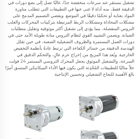
تشغيل مستقر عند سرعات منخفضة جدًا، غالبًا تصل إلى بضع دورات في
الدقيقة فقط، منه أداة لا غنى عنها في التطبيقات التي تتطلب مناورة
المواد بعناية أو تحكمًا دقيقًا في الموضع. ويقضي التصميم المدمج على
مشكلات المحاذاة ومشكلات الربط المرتبطة بتركيبات المحركات والعلب
التروس المنفصلة، مما يؤدي إلى تشغيل أكثر موثوقية وتقليل متطلبات
الصيانة. ويضمن التشييد القوي لنظام التروس متانة طويلة الأمد حتى في
دورات العمل المستمرة والظروف التشغيلية الصعبة، في حين تقلل
الهندسة الدقيقة من خسائر الكفاءة التي ترتبط عادةً بأنظمة التخفيض
الخارجية. ويُعد هذا المزيج من إخراج عزم عالٍ، والتحكم الدقيق في
السرعة، والتشغيل الموثوق يجعل المحرك التروسي المستمر 24 فولت
حلاً مثاليًا للتطبيقات المُحْدِثة التي يكون فيها الأداء الميكانيكي المتسق أمرًا
بالغ الأهمية للنجاح التشغيلي وتحسين الإنتاجية.