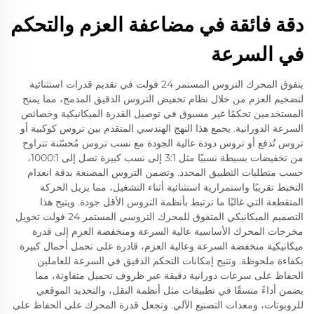
دقة فائقة في مضاعفة العزم والتحكم
في السرعة
يتفوق المحرك التروس المستمر 24 فولت في تقديم قدرات استثنائية
لتضخيم العزم من خلال نظام تخفيض التروس الدقيق المدمج، مما يمنح
المستخدمين تحكمًا غير مسبوق في توصيل القدرة الميكانيكية وخصائص
السرعة الدورانية. يجمع هذا النهج الهندسي المتقدم بين تروس كوكبية أو
تروس تُدفع أو تروس دودة عالية الجودة مع نسب تروس مُحسّنة تتراوح
من تخفيضات بسيطة نسبيًا مثل 3:1 إلى نسب كبيرة تصل إلى 1000:1،
حسب متطلبات التطبيق المحدد. وتضمن التروس المصنعة بدقة انعدام
التخبط تقريبًا واستمرارية استثنائية أثناء التشغيل، مما يزيل الحركة
المتقطعة التي غالبًا ما ترتبط بأنظمة التروس الأقل جودة. ويتيح هذا
التصميم الميكانيكي المتفوق للمحرك التروسي المستمر 24 فولت تحويل
مخرجات المحرك الأساسية عالية السرعة ومنخفضة العزم إلى قدرة
ميكانيكية منخفضة السرعة وعالية العزم، قادرة على تحمل أحمال كبيرة
بكفاءة ملحوظة. وتتيح إمكانات التحكم الدقيق في السرعة للعاملين
الحفاظ على سرعات دورانية دقيقة عبر ظروف تحميل متفاوتة، مما
يضمن أداءً متسقًا في تطبيقات مثل أنظمة النقل، والتحديد الموقعي
للروبوتات، ومعدات التصنيع الآلي. وتجعل قدرة المحرك على الحفاظ على