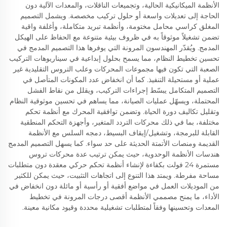
الأنظمة الميكانيكية الحالية، وتجميعات الناقلات، والمعدات الآلية دون
الحاجة إلى تعديلات واسعة أو حلول تركيب مخصصة. ويشمل التصميم
المغلق كراسي محامل مختومة، وأنظمة تبريد متكاملة، وأغلفة واقية
تضمن تشغيلاً موثوقاً به في ظروف بيئية متنوعة مع الحفاظ على الهيكل
المدمج. ويُقدّر المهندسون المرونة التي يوفرها هذا التصميم المدمج في
تحسين تخطيط النظام، مما يسمح بحلول إبداعية في سيناريوهات التركيب
الصعبة التي تكون فيها مجموعات المحركات وعلب التروس التقليدية غير
عملية أو مستحيلة التنفيذ. كما أن انخفاض عدد المكونات المتأصل في
التصميم المتكامل يبسّط إجراءات التركيب، ويقلل من نقاط الفشل
المحتملة، ويسهّل عمليات الصيانة، مما يساهم في تحسين موثوقية النظام
وتقليل تكاليف دورة الحياة. وتضمن توافقية المحرك مع أنظمة تحكم
مختلفة، بما في ذلك محركات التردد المتغير، وأجهزة التحكم المنطقية
القابلة للبرمجة، وتشغيل/إيقاف البسيط، دمجه السلس مع الأنظمة
القديمة ومنصات الأتمتة الحديثة على حد سواء. كما يسهل التصميم المدمج
هندسات الأنظمة الوحدوية، حيث يمكن ترتيب عدة محركات تروس
مستمرة 24 فولت بكفاءة لإنشاء أنظمة تحكم حركي معقدة دون متطلبات
مساحة مفرطة. ويمتد هذا التنوع إلى اتجاهات التثبيت، حيث يمكن للكثير
من الموديلات العمل في مواضع أفقية أو رأسية أو مائلة دون انخفاض في
الأداء، ما يمنح مصممي الأنظمة أقصى درجات المرونة في تخطيط
المعدات وتحسينها وفقاً لمتطلبات تشغيلية محددة وقيود مكانية معينة.