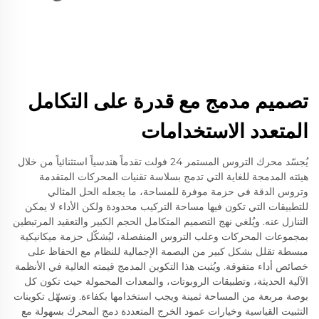
تصميم مدمج مع قدرة على التكامل
المتعدد الاستخدامات
يُجسّد محرك التروس المستمر 24 فولت تقدماً هندسياً استثنائياً من خلال
هيئته المدمجة للغاية التي تدمج بسلاسة تقنيات المحركات المتقدمة
وتروس الدقة في حزمة موفرة للمساحة، ما يجعله الحل المثالي
للتطبيقات التي تكون فيها مساحة التركيب محدودة ولكن الأداء لا يمكن
التنازل عنه. ويُلغي نهج التصميم المتكامل الحجم الكبير والتعقيد المرتبطين
بمجموعات المحركات وعلب التروس المنفصلة، ليُشكّل حزمة ميكانيكية
مبسطة تقلل بشكل كبير من البصمة الإجمالية للنظام مع الحفاظ على
خصائص أداء متفوقة. ويُثبت هذا التكوين المدمج قيمته العالية في الأنظمة
الآلية الحديثة، وتطبيقات الروبوتات، والمعدات المحمولة حيث تكون كل
بوصة مربعة من المساحة ثمينة ويجب استخدامها بكفاءة. وتسهّل تكوينات
التثبيت القياسية وخيارات عمود الخرج المتعددة دمج المحرك بسهولة مع