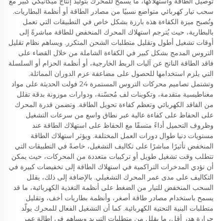
توصيل الطاقة واستهلاكها، ما يسمح للمحرك بتوليد إنتاج ميكانيكي كبير مع
سحب تيار كهربائي متواضع نسبيًا من مصادر الطاقة أو أنظمة البطاريات.
وتُصبح ميزة الكفاءة هذه بارزة بشكل خاص في التطبيقات التي تعمل
بالبطارية، حيث يُترجم استهلاك المحرك المنخفض للطاقة مباشرةً إلى
أوقات تشغيل أطول وتقليل متطلبات الشحن المتكرر. ويساهم نظام تقليل
التروس المدمج بشكل كبير في الكفاءة الشاملة من خلال القضاء على
فاقد الطاقة الناتج عن آليات الربط الخارجية، أو أنظمة الحزام أو السلسلة
التي يلزم استخدامها للحصول على مضاعفة عزم الدوران المماثلة.
وتشتمل تصاميم محركات التروس المستمرة 24 فولت الحديثة على مواد
مغناطيسية متقدمة، وتكوينات لف مُحسّنة، ودوارات موزونة بدقة تقلل
من الفاقد الكهربائي وتعظم كفاءة تحويل الطاقة. وتضمن قدرة المحرك
على الحفاظ على كفاءة عالية عبر نطاق واسع من سرعات التشغيل
وظروف التحميل أداءً متسقًا مع الحفاظ على استهلاك الطاقة عند
مستويات دنيا طوال دورات العمل المختلفة. ويؤثر استهلاك الطاقة
المنخفض تأثيرًا مباشرًا على تكاليف التشغيل، خاصةً في التطبيقات التي
تتطلب وقت تشغيل طويل أو تركيبات متعددة من المحركات، حيث يمكن
أن تؤدي المدخرات التراكمية في استهلاك الطاقة إلى تخفيضات كبيرة في
التكاليف على مدى عمر المحرك التشغيلي. بالإضافة إلى ذلك، يقلل
السحب المنخفض للتيار من الضغط على أنظمة التغذية الكهربائية، ما قد
يسمح باستخدام مصادر طاقة أصغر، وأنظمة بطاريات أخف، وتقليل
متطلبات البنية التحتية الكهربائية. كما أن التشغيل الفعال للمحرك يولّد
حرارة هدر أقل، ما يقلل من متطلبات التبريد ويساهم في إطالة عمر