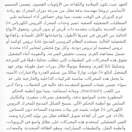
الجهد حيث تكون السلامة والكفاءة من الأولويات القصوى. يتضمن التصميم
الأساسي تروسًا مهندسة بدقة تقلل من سرعة دوران المحرك مع زيادة
عزم الدوران في الوقت نفسه، مما يوفر خصائص أداء استثنائية تلبي
المتطلبات التشغيلية الصعبة. تتميز وحدات المحرك التروس الكهربائي 24
فولت الحديثة بتكوينات متقدمة ذات فُرش أو بدون فُرش، وتتفوق الأنواع
الخالية من الفرش في عمرها الأطول، واحتياجاتها الأقل للصيانة، وكفاءتها
التشغيلية العالية. يستخدم النظام التروسي المدمج عادةً تروس كوكبية أو
تروس إسفينية أو تروس دودية، وكل نوع مُحسّن لمعايير أداء محددة
تشمل مضاعفة العزم، ونسب تخفيض السرعة، والنعومة أثناء التشغيل.
تتفوق هذه المحركات في التطبيقات التي تتطلب تحكمًا دقيقًا في السرعة،
وتسليمًا ثابتًا للعزم، وتشغيلًا موثوقًا خلال دورات عمل طويلة. يوفر جهد
التشغيل البالغ 24 فولت توازنًا مثاليًا بين تسليم القدرة والاعتبارات الأمنية،
ما يجعل هذه المحركات مناسبة للتركيبات الداخلية والخارجية على حد
سواء. تضمن تقنيات التصنيع المتقدمة دقة عالية في التحملات، وحدًا أدنى
من اللعب (backlash)، ومتانة استثنائية، بينما تتيح أنظمة التحكم
المتطورة تحديد المواضع بدقة، والتشغيل بسرعات متغيرة، والتكامل
السلس مع أنظمة التحكم الآلي. يسمح الشكل المدمج للمحرك التروس
الكهربائي 24 فولت بتثبيته في بيئات محدودة المساحة دون المساس
بالأداء، في حين أن كفاءة تحويل الطاقة تقلل من توليد الحرارة وتمدد
العمر التشغيلي. تُستخدم هذه المحركات على نطاق واسع في الروبوتات،
وأنظمة النقل، والتطبيقات السياراتية، ونظم الطاقة المتجددة، والمعدات