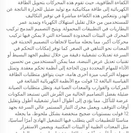
الكفاءة الطاقوية، حيث تقوم هذه المحركات بتحويل الطاقة
الكهربائية إلى طاقة ميكانيكية مع توليد ضئيل للحرارة الناتجة عن
الهدر. وتنعكس هذه الكفاءة مباشرةً في توفير التكاليف
للمستخدمين من خلال تقليل استهلاك الكهرباء وتمديد عمر
البطاريات في التطبيقات المحمولة. ويتيح التصميم المدمج تركيب
المحرك في البيئات المحدودة المساحة التي لا يمكن فيها تركيب
محركات أكبر، مما يجعله مناسبًا لاتجاهات التصميم الحديثة في
المعدات نحو التناهي في الصغر. كما توفر إمكانات التحكم في
السرعة تعديلات تشغيلية دقيقة من خلال تنظيم الجهد البسيط أو
تقنيات تعديل عرض النبضة، مما يمكن المستخدمين من تحسين
الأداء للمهام المحددة دون الحاجة إلى أنظمة تحكم معقدة. وتمثل
سهولة التركيب ميزة أخرى هامة، حيث يتوافق متطلبات الطاقة
القياسية البالغة 12 فولت مع الأنظمة الكهربائية الشائعة في
المركبات والقوارب والمعدات الصناعية. وتظل متطلبات الصيانة
ضئيلة بفضل التصاميم الخالية من الفُرش التي تستبعد المكونات
عرضة للتآكل، مما يؤدي إلى أطوال أعمار تشغيلية أطول وتقليل
أوقات التوقف. ويعمل محرك التيار المستمر عالي السرعة بجهد
12 فولت بمستويات ضجيج منخفضة بشكل ملحوظ، ما يجعله
مناسبًا للتطبيقات التي يتطلب فيها التشغيل الهادئ أمرًا أساسيًا،
مثل المعدات الطبية أو البيئات المكتبية. ويضمن الاستقرار