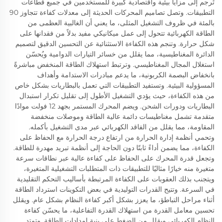
تُرجم إلى مزايا بيئية واقتصادية كبيرة للمستخدمين في جميع قطاعات
التطبيقات. وتصل تصاميم المحركات الحديثة إلى معدلات كفاءة تتجاوز 90
بالمئة في ظروف التشغيل المثلى، ما يعني أن الغالبية العظمى من
الطاقة الكهربائية تتحول إلى عمل ميكانيكي مفيد بدلاً من فقدانها على
شكل حرارة. وتنجم هذه الكفاءة الاستثنائية عن التحسين الدقيق لتصميم
الدائرة المغناطيسية، مما يقلل من خسائر التيارات الدوامية ويُحسّن
استغلال المجال المغناطيسي. وترتبط استهلاك الطاقة المنخفض مباشرةً
بانخفاض البصمة الكربونية، ما يدعم مبادرات الاستدامة وأهداف
المسؤولية البيئية. وتستفيد التطبيقات التي تعمل بالبطاريات بشكل خاص
من هذه الكفاءة، حيث يؤدي التشغيل الأطول إلى تقليل تكرار استبدال
البطاريات ودورات الشحن. ويضم المحرك المستمر بجهد 12 فولت موادًا
متقدمة تشمل مغناطيسات دائمة عالية الطاقة وموصلات منخفضة
المقاومة، مما يقلل من الفاقد الكهربائي عبر مدى التشغيل بأكمله.
وتحمي أنظمة إدارة الحرارة من ارتفاع درجة الحرارة مع الحفاظ على
الكفاءة، مما يضمن أداءً ثابتًا دون الحاجة إلى أنظمة تبريد مهدرة للطاقة.
وتجعل قدرة المحرك على الحفاظ على كفاءة عالية عبر نطاقات سرعة
متغيرة منه خيارًا مثاليًا للتطبيقات ذات المتطلبات التشغيلية المتغيرة،
ويتجنب بذلك العقوبات على الكفاءة المرتبطة بأساليب التحكم التقليدية
في السرعة. وتتيح القدرات التوليدية في بعض التكوينات استرداد الطاقة
أثناء مراحل التباطؤ، ما يعزز بشكل أكبر كفاءة النظام بشكل عام. ويقلل
تحسين معامل القدرة من استهلاك القدرة التفاعلية، ما يحسّن كفاءة
النظام الكهربائي ويقلل من الضغط على بنية إمدادات الطاقة. وتمتد