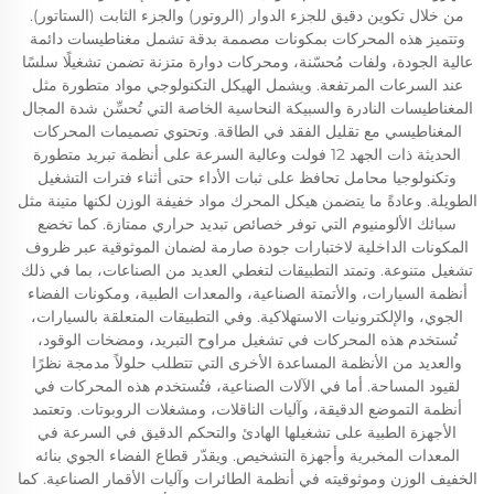
من خلال تكوين دقيق للجزء الدوار (الروتور) والجزء الثابت (الستاتور).
وتتميز هذه المحركات بمكونات مصممة بدقة تشمل مغناطيسات دائمة
عالية الجودة، ولفات مُحسّنة، ومحركات دوارة متزنة تضمن تشغيلًا سلسًا
عند السرعات المرتفعة. ويشمل الهيكل التكنولوجي مواد متطورة مثل
المغناطيسات النادرة والسبيكة النحاسية الخاصة التي تُحسِّن شدة المجال
المغناطيسي مع تقليل الفقد في الطاقة. وتحتوي تصميمات المحركات
الحديثة ذات الجهد 12 فولت وعالية السرعة على أنظمة تبريد متطورة
وتكنولوجيا محامل تحافظ على ثبات الأداء حتى أثناء فترات التشغيل
الطويلة. وعادةً ما يتضمن هيكل المحرك مواد خفيفة الوزن لكنها متينة مثل
سبائك الألومنيوم التي توفر خصائص تبديد حراري ممتازة. كما تخضع
المكونات الداخلية لاختبارات جودة صارمة لضمان الموثوقية عبر ظروف
تشغيل متنوعة. وتمتد التطبيقات لتغطي العديد من الصناعات، بما في ذلك
أنظمة السيارات، والأتمتة الصناعية، والمعدات الطبية، ومكونات الفضاء
الجوي، والإلكترونيات الاستهلاكية. وفي التطبيقات المتعلقة بالسيارات،
تُستخدم هذه المحركات في تشغيل مراوح التبريد، ومضخات الوقود،
والعديد من الأنظمة المساعدة الأخرى التي تتطلب حلولاً مدمجة نظرًا
لقيود المساحة. أما في الآلات الصناعية، فتُستخدم هذه المحركات في
أنظمة التموضع الدقيقة، وآليات الناقلات، ومشغلات الروبوتات. وتعتمد
الأجهزة الطبية على تشغيلها الهادئ والتحكم الدقيق في السرعة في
المعدات المخبرية وأجهزة التشخيص. ويقدّر قطاع الفضاء الجوي بنائه
الخفيف الوزن وموثوقيته في أنظمة الطائرات وآليات الأقمار الصناعية. كما