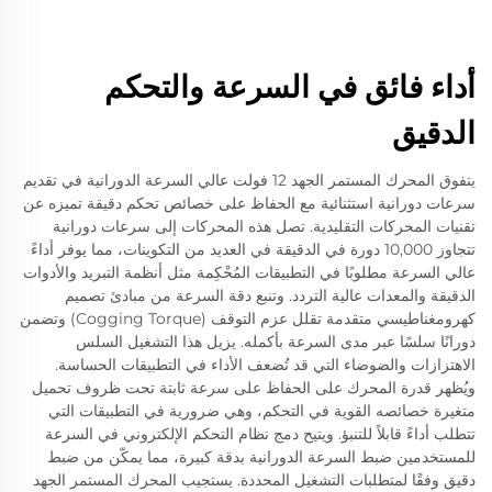
أداء فائق في السرعة والتحكم
الدقيق
يتفوق المحرك المستمر الجهد 12 فولت عالي السرعة الدورانية في تقديم
سرعات دورانية استثنائية مع الحفاظ على خصائص تحكم دقيقة تميزه عن
تقنيات المحركات التقليدية. تصل هذه المحركات إلى سرعات دورانية
تتجاوز 10,000 دورة في الدقيقة في العديد من التكوينات، مما يوفر أداءً
عالي السرعة مطلوبًا في التطبيقات المُحْكِمة مثل أنظمة التبريد والأدوات
الدقيقة والمعدات عالية التردد. وتنبع دقة السرعة من مبادئ تصميم
كهرومغناطيسي متقدمة تقلل عزم التوقف (Cogging Torque) وتضمن
دورانًا سلسًا عبر مدى السرعة بأكمله. يزيل هذا التشغيل السلس
الاهتزازات والضوضاء التي قد تُضعف الأداء في التطبيقات الحساسة.
ويُظهر قدرة المحرك على الحفاظ على سرعة ثابتة تحت ظروف تحميل
متغيرة خصائصه القوية في التحكم، وهي ضرورية في التطبيقات التي
تتطلب أداءً قابلاً للتنبؤ. ويتيح دمج نظام التحكم الإلكتروني في السرعة
للمستخدمين ضبط السرعة الدورانية بدقة كبيرة، مما يمكّن من ضبط
دقيق وفقًا لمتطلبات التشغيل المحددة. يستجيب المحرك المستمر الجهد