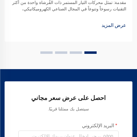
مقدمة: تمثل محركات التيار المستمر ذات الفُرشاة واحدة من أكثر
التقنيات رسوخاً وتنوعاً في المجال الصناعي الكهروميكانيكي،
وتكمل دوراً محورياً في العديد من التطبيقات على الرغم من ظهور
البدائل الخالية من الفُرشاة. هذه المحركات...
عرض المزيد
احصل على عرض سعر مجاني
سيتصل بك ممثلنا قريبًا.
البريد الإلكتروني
0/100