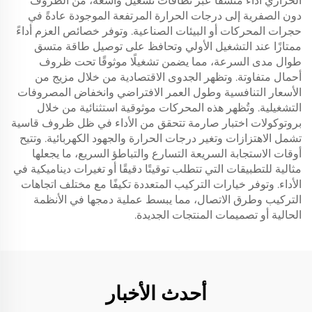
الحراري أداءً متسقًا عبر نطاقات تشغيل واسعة، من الظروف
دون الصفرية إلى درجات الحرارة المرتفعة الموجودة عادةً في
حجرات المحركات أو البيئات الصناعية. وتوفر خصائص العزم أداءً
ممتازًا عند التشغيل الأولي وتحافظ على توصيل طاقة متسق
طوال مدى السرعة، مما يضمن تشغيلًا موثوقًا تحت ظروف
أحمال متفاوتة. وتظهر الجدوى الاقتصادية من خلال مزيج من
الأسعار التنافسية وطول العمر الافتراضي وانخفاض المصروفات
التشغيلية. وتُظهر هذه المحركات موثوقية استثنائية من خلال
بروتوكولات اختبار صارمة تتحقق من الأداء في ظل ظروف قاسية
تشمل الاهتزازات وتغير درجات الحرارة والجهود الكهربائية. وتتيح
أوقات الاستجابة السريعة التسارع والتباطؤ السريع، ما يجعلها
مثالية للتطبيقات التي تتطلب توقيتًا دقيقًا أو تغيرات ديناميكية في
الأداء. وتوفر خيارات التركيب المتعددة تكيفًا مع مختلف اتجاهات
التركيب وطرق الاتصال، مما يبسط عملية دمجها في الأنظمة
الحالية أو تصميمات المنتجات الجديدة.
أحدث الأخبار