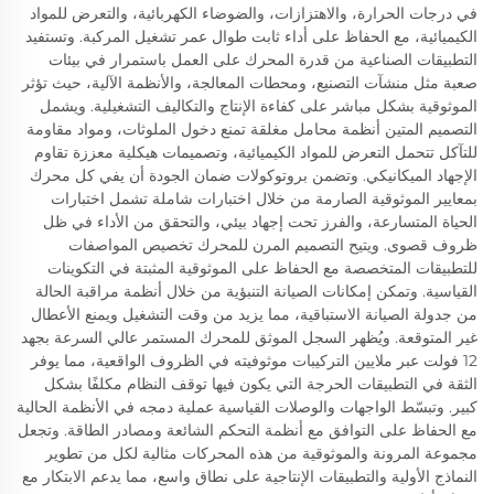
في درجات الحرارة، والاهتزازات، والضوضاء الكهربائية، والتعرض للمواد
الكيميائية، مع الحفاظ على أداء ثابت طوال عمر تشغيل المركبة. وتستفيد
التطبيقات الصناعية من قدرة المحرك على العمل باستمرار في بيئات
صعبة مثل منشآت التصنيع، ومحطات المعالجة، والأنظمة الآلية، حيث تؤثر
الموثوقية بشكل مباشر على كفاءة الإنتاج والتكاليف التشغيلية. ويشمل
التصميم المتين أنظمة محامل مغلقة تمنع دخول الملوثات، ومواد مقاومة
للتآكل تتحمل التعرض للمواد الكيميائية، وتصميمات هيكلية معززة تقاوم
الإجهاد الميكانيكي. وتضمن بروتوكولات ضمان الجودة أن يفي كل محرك
بمعايير الموثوقية الصارمة من خلال اختبارات شاملة تشمل اختبارات
الحياة المتسارعة، والفرز تحت إجهاد بيئي، والتحقق من الأداء في ظل
ظروف قصوى. ويتيح التصميم المرن للمحرك تخصيص المواصفات
للتطبيقات المتخصصة مع الحفاظ على الموثوقية المثبتة في التكوينات
القياسية. وتمكن إمكانات الصيانة التنبؤية من خلال أنظمة مراقبة الحالة
من جدولة الصيانة الاستباقية، مما يزيد من وقت التشغيل ويمنع الأعطال
غير المتوقعة. ويُظهر السجل الموثق للمحرك المستمر عالي السرعة بجهد
12 فولت عبر ملايين التركيبات موثوفيته في الظروف الواقعية، مما يوفر
الثقة في التطبيقات الحرجة التي يكون فيها توقف النظام مكلفًا بشكل
كبير. وتبسّط الواجهات والوصلات القياسية عملية دمجه في الأنظمة الحالية
مع الحفاظ على التوافق مع أنظمة التحكم الشائعة ومصادر الطاقة. وتجعل
مجموعة المرونة والموثوقية من هذه المحركات مثالية لكل من تطوير
النماذج الأولية والتطبيقات الإنتاجية على نطاق واسع، مما يدعم الابتكار مع