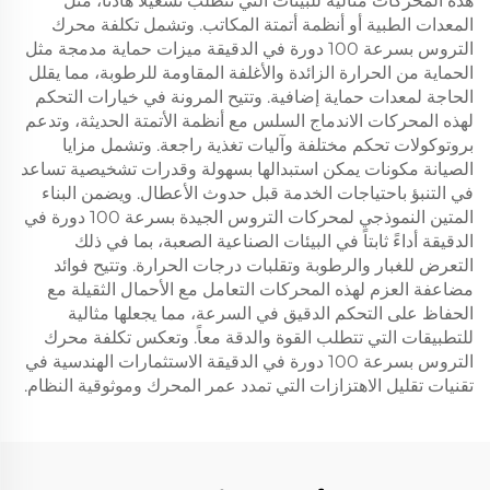
هذه المحركات مثالية للبيئات التي تتطلب تشغيلاً هادئاً، مثل
المعدات الطبية أو أنظمة أتمتة المكاتب. وتشمل تكلفة محرك
التروس بسرعة 100 دورة في الدقيقة ميزات حماية مدمجة مثل
الحماية من الحرارة الزائدة والأغلفة المقاومة للرطوبة، مما يقلل
الحاجة لمعدات حماية إضافية. وتتيح المرونة في خيارات التحكم
لهذه المحركات الاندماج السلس مع أنظمة الأتمتة الحديثة، وتدعم
بروتوكولات تحكم مختلفة وآليات تغذية راجعة. وتشمل مزايا
الصيانة مكونات يمكن استبدالها بسهولة وقدرات تشخيصية تساعد
في التنبؤ باحتياجات الخدمة قبل حدوث الأعطال. ويضمن البناء
المتين النموذجي لمحركات التروس الجيدة بسرعة 100 دورة في
الدقيقة أداءً ثابتاً في البيئات الصناعية الصعبة، بما في ذلك
التعرض للغبار والرطوبة وتقلبات درجات الحرارة. وتتيح فوائد
مضاعفة العزم لهذه المحركات التعامل مع الأحمال الثقيلة مع
الحفاظ على التحكم الدقيق في السرعة، مما يجعلها مثالية
للتطبيقات التي تتطلب القوة والدقة معاً. وتعكس تكلفة محرك
التروس بسرعة 100 دورة في الدقيقة الاستثمارات الهندسية في
تقنيات تقليل الاهتزازات التي تمدد عمر المحرك وموثوقية النظام.