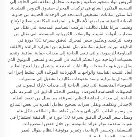
التروس مواد تشحيم صناعية وتجميعات محامل مغلقة تلغي الحاجة إلى
التشحيم المتكرر الشائع في تركيبات المحرك-صندوق التروس التقليدية.
كما تمكن إمكانات التشخيص المدمجة في الوحدات الحديثة من جدولة
الصيانة التنبؤية، مما يمنع الأعطال غير المتوقعة المكلفة وانقطاع الإنتاج.
وتشمل مزايا تقليل تكاليف التركيب التصاميم المدمجة التي تقلل من
متطلبات أدوات التثبيت، والوصلات الكهربائية المبسطة التي تقلل من
وقت التركيب. ويعكس سعر المحرك الدقيق بسرعة 100 دورة في
الدقيقة ميزات حماية متكاملة مثل الحماية من الحرارة الزائدة والأغلفة
المقاومة للرطوبة، والتي تلغي الحاجة إلى معدات حماية إضافية. وتنجم
تحسينات الإنتاجية عن التحكم الثابت في السرعة والتشغيل الموثوق الذي
يقلل من عيوب المنتجات والنفايات التصنيعية. وتشمل مزايا دمج النظام
أبعاد التثبيت القياسية والواجهات الكهربائية الموحّدة التي تبسّط إجراءات
الاستبدال والترقية. وتمتد تخفيضات تكاليف التشغيل إلى مستويات
الضوضاء المنخفضة التي تلغي الحاجة إلى معدات عازلة للصوت في
التطبيقات الحساسة للضوضاء. ويقضي التحكم الدقيق في السرعة على
الحاجة إلى معدات إضافية لتنظيم السرعة، مما يقلل من تعقيد النظام
الإجمالي وتكلفته. وتقلل قدرات تصحيح معامل القدرة في بعض النماذج
من رسوم الطلب الكهربائي وتحسّن كفاءة نظام الطاقة بشكل عام.
ويمثل سعر المحرك الدقيق بسرعة 100 دورة في الدقيقة استثمارًا في
تقنيات متقدمة توفر عوائد ملموسة من خلال خفض المصروفات
التشغيلية، وتحسين الإنتاجية، وتعزيز موثوقية النظام طوال العمر
التشغيلي الطويل للمحرك.