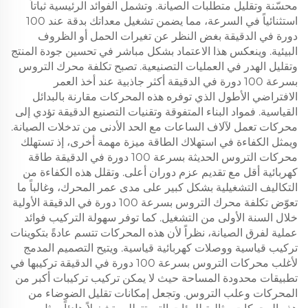
محسّنة وتقليل متطلبات الصيانة. وتشمل الفوائد الرئيسية ثباتاً
استثنائياً في السرعة، مما يضمن تشغيل معداتك بدقة عند 100
دورة في الدقيقة بغض النظر عن تغيرات الحمل أو الظروف
البيئية. وينعكس هذا الاعتماد بشكل مباشر في تحسين جودة المنتج
وتقليل الهدر في العمليات التصنيعية. تصبح تكلفة محرك التروس
بسرعة 100 دورة في الدقيقة أكثر جاذبية عند أخذ العمر
الافتراضي الأطول الذي توفره هذه المحركات مقارنة بالبدائل
القياسية. فمواد البناء المتفوقة وتقنيات التصنيع الدقيقة تؤدي إلى
محركات تعمل لآلاف الساعات مع الحد الأدنى من تدخلات الصيانة.
ويمثل الكفاءة في استهلاك الطاقة ميزة مهمة أخرى، إذ تستهلك
محركات التروس الحديثة بسرعة 100 دورة في الدقيقة طاقة
كهربائية أقل مع تقديم عزم دوران أعلى. وتقلل هذه الكفاءة من
التكاليف التشغيلية بشكل كبير على مدى عمر المحرك، وغالباً ما
تعوّض تكلفة محرك التروس بسرعة 100 دورة في الدقيقة الأولية
خلال السنة الأولى من التشغيل. كما توفر سهولة التركيب فوائد
عملية لفرق الصيانة، نظراً لأن هذه المحركات تتسم عادةً بتكوينات
تركيب قياسية ووصلات كهربائية قياسية. ويتيح التصميم المدمج
لأغلب محركات التروس بسرعة 100 دورة في الدقيقة تركيبها في
تطبيقات محدودة المساحة حيث لا يمكن تركيب تركيبات أكبر من
المحركات وعلب التروس. وتجعل إمكانات تقليل الضوضاء من