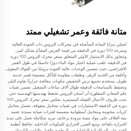
متانة فائقة وعمر تشغيلي ممتد
تُحسّن مزايا المتانة المتأصلة في محركات التروس ذات الجودة العالية
وسرعة 100 دورة في الدقيقة من قيمة العرض المقدَّم بشكل كبير،
وتتجاوز بذلك الاستثمار الأولي المتعلق بسعر محرك التروس 100 دورة
في الدقيقة. تلعب عملية اختيار مواد البناء دورًا حاسمًا في طول العمر
الافتراضي، حيث تتضمن الوحدات عالية الجودة تروسًا من الفولاذ المقوى،
وأغلفة من الحديد الزهر، وطبقات مقاومة للتآكل مصممة لعمر خدمة
طويل. يستخدم تجميع ترس التخفيض مكونات معالجة حراريًا تقاوم البلى
وتحتفظ بالتسامحات الدقيقة طوال آلاف ساعات التشغيل. تضمن تقنيات
علم المعادن المتطورة أن أسنان التروس تحتفظ بهندستها الهندسية حتى
تحت ظروف الأحمال الثقيلة المستمرة. يعكس سعر محرك التروس 100
دورة في الدقيقة الاستثمارات في تقنيات محامل متفوقة، تشمل محامل
كريات مختومة ومحامل أسطوانية مصممة لفترات صيانة ممتدة. تعتمد
بنية الغلاف على مواد متينة مزودة بزعانف تبريد متكاملة تعمل على تبديد
الحرارة بكفاءة، ومنع الضرر الحراري للمكونات الداخلية. تحافظ أنظمة
الختم على الميكانيكية الداخلية من الرطوبة والغبار والتلوث الكيميائي،