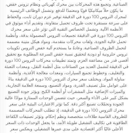
الصناعية. وتجمع هذه المحركات بين محرك كهربائي ونظام تروس خفض،
ما يكوّن حلاً ميكانيكيًا قويًا ومعتمدًا للدفع. وتشمل الوظائف الرئيسية
لمحرك التروس 100 دورة في الدقيقة توفير عزم دوران ثابت، والحفاظ
على سرعة مستقرة تحت ظروف تحميل متفاوتة، وتقديم أداء موثوق في
الأنظمة الآلية. وتشمل الخصائص التقنية التي تؤثر على سعر محرك
التروس 100 دورة في الدقيقة تجميعات التروس المصمولة بدقة، وأنظمة
تحمل عالية الجودة، ولفات محركات متقدمة، ومواد هيكل متينة مصممة
لتحمل الظروف الصناعية. وعادةً ما يستخدم آلية خفض التروس تكوينات
تروس حلزونية أو دودية لتحقيق نسبة خفض السرعة المطلوبة مع تحقيق
أقصى قدر من مضاعفة العزم. وتمتد تطبيقات محركات التروس 100 دورة
في الدقيقة لتشمل العديد من الصناعات مثل أنظمة النقل، ومعدات التعبئة
والتغليف، وخطوط تجميع السيارات، ومعدات معالجة الأغذية، وأنظمة
مناولة المواد. ويختلف سعر محرك التروس 100 دورة في الدقيقة بناءً
على عوامل مثل تصنيف القدرة، ومواد التصنيع، وسمعة العلامة التجارية،
والميزات الإضافية مثل المشفرات أو أنظمة الكبح. ويؤثر جودة التصنيع
بشكل كبير على الأداء والسعر، حيث تتضمن الوحدات الممتازة موادًا عالية
الجودة وتحمّلات تصنيع أكثر دقة. كما تؤثر الاعتبارات البيئية على سعر
محرك التروس 100 دورة في الدقيقة، إذ تتطلب المحركات المصممة
للظروف القاسية طلاءات متخصصة ونظم إحكام. وتؤثر تصنيفات الكفاءة
الطاقوية في تكاليف التشغيل طويلة الأمد، ما يجعل الوحدات ذات السعر
الأعلى غالبًا أكثر اقتصادية على مدى عمرها التشغيلي. ويعكس سعر