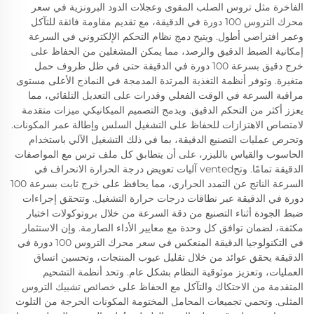
الفاخرة مثل تروس الصلب المقوى وعجلات الدود البرونزية في سعر
محرك التروس 100 دورة في الدقيقة، مع تقديم مقاومة فائقة للتآكل
وعمر افتراضي أطول. ويتيح دمج نظام التحكم الإلكتروني في السرعة
إمكانية الضبط الدقيق والرصد، مما يمكن المشغلين من الحفاظ على
خرج دقيق بسرعة 100 دورة في الدقيقة حتى في ظل ظروف حمل
متغيرة. وتوفر أنظمة التغذية المرتدة المدمجة في النماذج الأعلى مستوى
مراقبة السرعة في الوقت الفعلي وقدرات على التعديل التلقائي، مما
يعزز أكثر من التحكم الدقيق. ويدمج التصميم الميكانيكي ميزات متقدمة
لامتصاص الاهتزازات للحفاظ على التشغيل السلس وإطالة عمر المكونات.
وتحرص عمليات التصنيع الدقيقة، بما في ذلك التشغيل الآلي باستخدام
الحاسوب والقياس بالليزر، على أن يتطابق كل ملف ترس مع المواصفات
الدقيقة تمامًا. وتحvented آليات تعويض درجة الحرارة الانحراف في
السرعة الناتج عن التمدد الحراري، مما يحافظ على خرج ثابت بسرعة 100
دورة في الدقيقة عبر نطاقات درجات حرارة التشغيل. وتتحقق إجراءات
ضبط الجودة أثناء التصنيع من دقة السرعة من خلال بروتوكولات اختبار
مكثفة، لضمان توافق كل وحدة مع معايير الأداء الصارمة. وإن الاستثمار
في التكنولوجيا الدقيقة المنعكس في سعر محرك التروس 100 دورة في
الدقيقة يحقق عوائد من خلال تقليل عيوب المنتجات، وتحسين اتساق
العمليات، وتعزيز موثوقية النظام بشكل عام. وتحد أنظمة التشحيم
المتقدمة من الاحتكاك والتآكل مع الحفاظ على خصائص تشبيك التروس
المثلى. وتحمي تجميعات المحامل المختومة المكونات الحرجة من التلوث