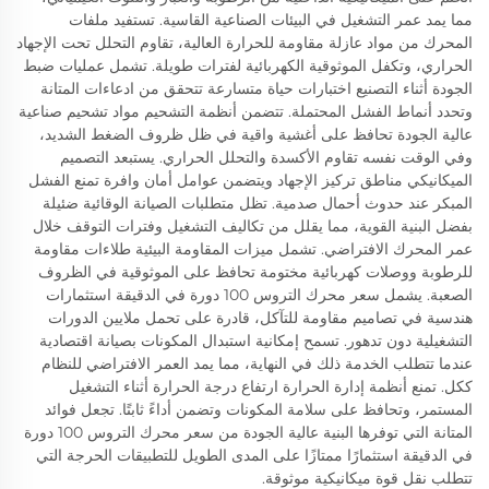
مما يمد عمر التشغيل في البيئات الصناعية القاسية. تستفيد ملفات
المحرك من مواد عازلة مقاومة للحرارة العالية، تقاوم التحلل تحت الإجهاد
الحراري، وتكفل الموثوقية الكهربائية لفترات طويلة. تشمل عمليات ضبط
الجودة أثناء التصنيع اختبارات حياة متسارعة تتحقق من ادعاءات المتانة
وتحدد أنماط الفشل المحتملة. تتضمن أنظمة التشحيم مواد تشحيم صناعية
عالية الجودة تحافظ على أغشية واقية في ظل ظروف الضغط الشديد،
وفي الوقت نفسه تقاوم الأكسدة والتحلل الحراري. يستبعد التصميم
الميكانيكي مناطق تركيز الإجهاد ويتضمن عوامل أمان وافرة تمنع الفشل
المبكر عند حدوث أحمال صدمية. تظل متطلبات الصيانة الوقائية ضئيلة
بفضل البنية القوية، مما يقلل من تكاليف التشغيل وفترات التوقف خلال
عمر المحرك الافتراضي. تشمل ميزات المقاومة البيئية طلاءات مقاومة
للرطوبة ووصلات كهربائية مختومة تحافظ على الموثوقية في الظروف
الصعبة. يشمل سعر محرك التروس 100 دورة في الدقيقة استثمارات
هندسية في تصاميم مقاومة للتآكل، قادرة على تحمل ملايين الدورات
التشغيلية دون تدهور. تسمح إمكانية استبدال المكونات بصيانة اقتصادية
عندما تتطلب الخدمة ذلك في النهاية، مما يمد العمر الافتراضي للنظام
ككل. تمنع أنظمة إدارة الحرارة ارتفاع درجة الحرارة أثناء التشغيل
المستمر، وتحافظ على سلامة المكونات وتضمن أداءً ثابتًا. تجعل فوائد
المتانة التي توفرها البنية عالية الجودة من سعر محرك التروس 100 دورة
في الدقيقة استثمارًا ممتازًا على المدى الطويل للتطبيقات الحرجة التي
تتطلب نقل قوة ميكانيكية موثوقة.