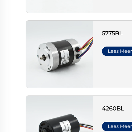
5775BL
Lees Mee
4260BL
Lees Mee