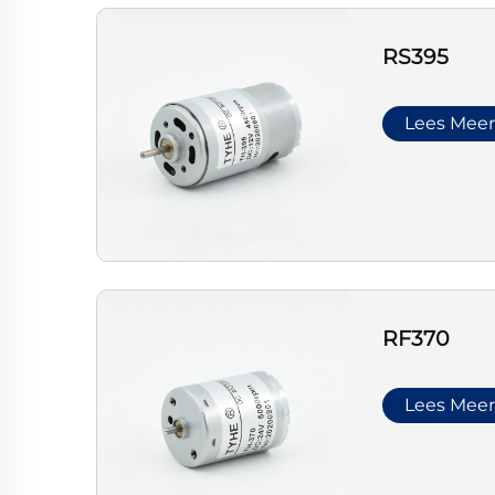
RS395
Lees Mee
RF370
Lees Mee