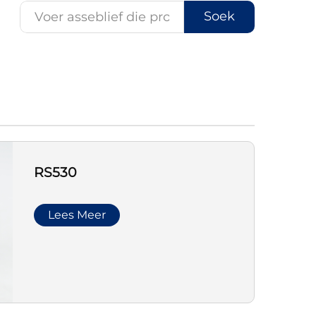
Soek
RS530
Lees Meer