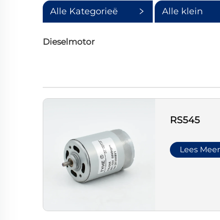
Alle Kategorieë
Alle klein
kategorieë
Dieselmotor
RS545
Lees Mee