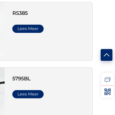
RS385
Lees Meer
5795BL
Lees Meer