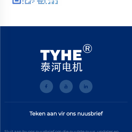
Teken aan vir ons nuusbrief
Sluit aan by ons nuusbrief om die nuutste nuus, updates en