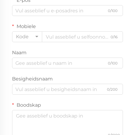
E-pos
0/100
Mobiele
Kode
0/16
Naam
0/100
Besigheidsnaam
0/200
Boodskap