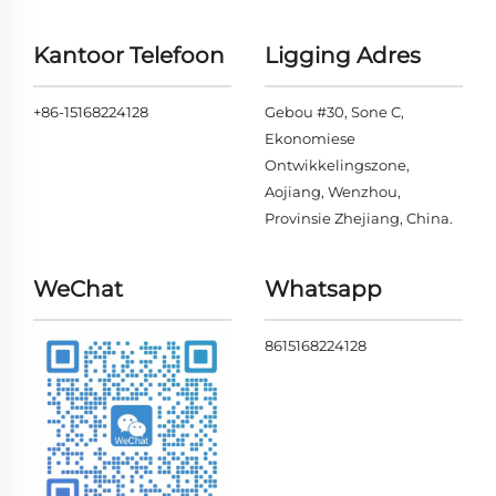
Kantoor Telefoon
Ligging Adres
+86-15168224128
Gebou #30, Sone C,
Ekonomiese
Ontwikkelingszone,
Aojiang, Wenzhou,
Provinsie Zhejiang, China.
WeChat
Whatsapp
8615168224128