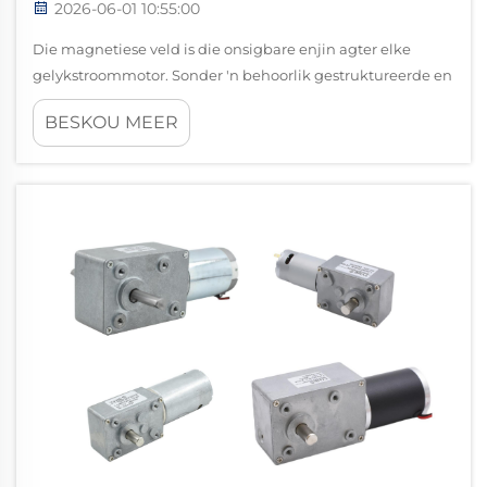
2026-06-01 10:55:00
Die magnetiese veld is die onsigbare enjin agter elke
gelykstroommotor. Sonder 'n behoorlik gestruktureerde en
beheerde magnetiese veld kan die fundamentele
BESKOU MEER
omskakeling van elektriese energie na meganiese rotasie
eenvoudig nie plaasvind nie. Die begrip van hoe hierdie
veld ...