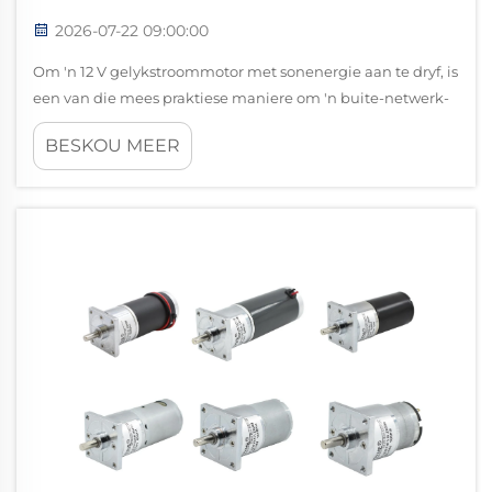
2026-07-22 09:00:00
Om 'n 12 V gelykstroommotor met sonenergie aan te dryf, is
een van die mees praktiese maniere om 'n buite-netwerk-
of energie-doeltreffende stelsel te bou. Of u nou 'n klein
BESKOU MEER
waterpomp, 'n ventilasieventilator, 'n
transportbandmeganisme of 'n landbouwerktuig aandryf,
die 12 V gelykstroommotor...