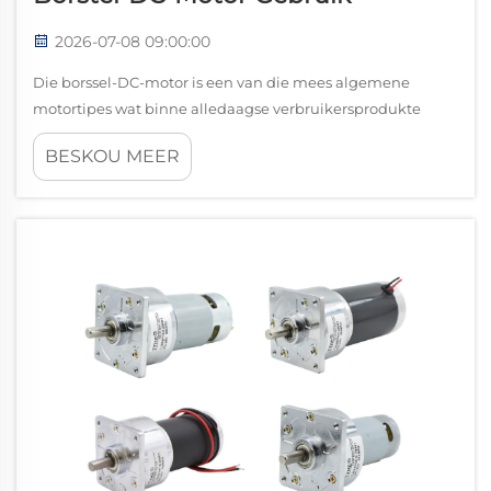
2026-07-08 09:00:00
Die borssel-DC-motor is een van die mees algemene
motortipes wat binne alledaagse verbruikersprodukte
gevind word. Sy relatief eenvoudige konstruksie, lae koste
BESKOU MEER
en betroubare koppelaflewering maak dit 'n aantreklike
keuse vir produkontwerpers wat 'n motor benodig wat pe...