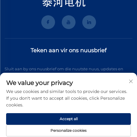
Teken aan vir ons nuusbrief
Sluit aan by ons nuusbrief om die nuutste nuus, updates en
insigte van ons span te ontvang.
We value your privacy
We use cookies and similar tools to provide our services.
If you don't want to accept all cookies, click Personalize
Teken aan
cookies.
Accept all
Kopiereg © 2026 Wenzhou Tyhe Motor Co.,ltd. Alle regte
voorbehou
Persoonlike Gegevensbeleid
Personalize cookies