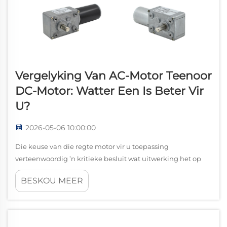
Vergelyking Van AC-Motor Teenoor
DC-Motor: Watter Een Is Beter Vir
U?
2026-05-06 10:00:00
Die keuse van die regte motor vir u toepassing
verteenwoordig ’n kritieke besluit wat uitwerking het op
prestasie, doeltreffendheid, onderhoudskoste en algehele
BESKOU MEER
stelselbetroubaarheid. Wanneer AC-motors met DC-motors
vergelyk word, staar ingenieurs en inkoopbestuurders
voor...