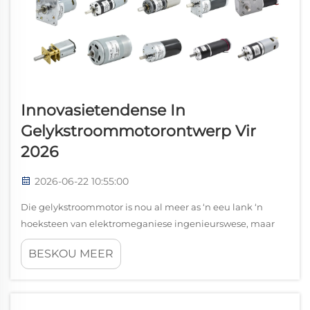
Innovasietendense In
Gelykstroommotorontwerp Vir
2026
2026-06-22 10:55:00
Die gelykstroommotor is nou al meer as ‘n eeu lank ‘n
hoeksteen van elektromeganiese ingenieurswese, maar
die tempo van innovasie wat in 2026 instoom, is dalk die
BESKOU MEER
mees dramatiese wat die bedryf nog ooit gesien het. Gedryf
deur die elektrifisering van vervoer, die styging...