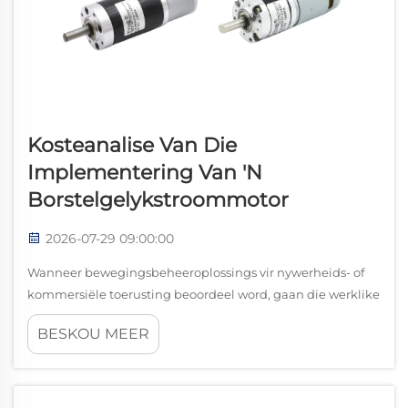
Kosteanalise Van Die
Implementering Van 'n
Borstelgelykstroommotor
2026-07-29 09:00:00
Wanneer bewegingsbeheeroplossings vir nywerheids- of
kommersiële toerusting beoordeel word, gaan die werklike
koste van 'n borstelgelykstroommotor verder as net sy
BESKOU MEER
aanvanklike koopprys. 'n Borstelgelykstroommotor is een
van die oudste en mees wydverspreide motor
tegnologieë...