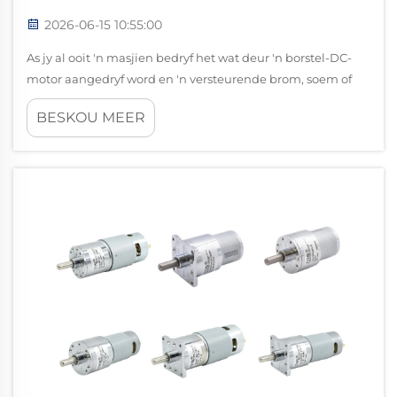
2026-06-15 10:55:00
As jy al ooit 'n masjien bedryf het wat deur 'n borstel-DC-
motor aangedryf word en 'n versteurende brom, soem of
elektriese steuring opgemerk het, verstaan jy reeds
BESKOU MEER
hoekom geraasvermindering een van die belangrikste
ingenieursuitdagings in motorstelselontwerp is...