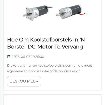
Hoe Om Koolstofborstels In 'n
Borstel-DC-Motor Te Vervang
2026-06-08 10:55:00
Die vervanging van koolstofborstels is een van die mees
algemene en noodsaaklike onderhoudstake vir
enigiemand wat met 'n borstel-DC-motor werk.
BESKOU MEER
Koolstofborstels is die komponente wat verantwoordelik is
vir die oordrag van elektriese stroom tussen die stationêre
bedrading en die roterende...