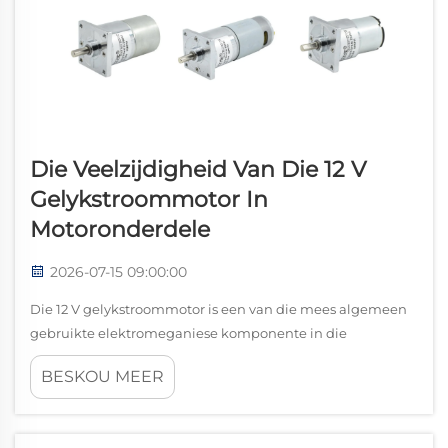
Die Veelzijdigheid Van Die 12 V
Gelykstroommotor In
Motoronderdele
2026-07-15 09:00:00
Die 12 V gelykstroommotor is een van die mees algemeen
gebruikte elektromeganiese komponente in die
motorbedryf. Sy kompakte ontwerp, betroubare
BESKOU MEER
wringmomentaflewering en versoenbaarheid met
standaardvoertuig-elektriese stelsels maak die 12 V
gelykstroommotor 'n onmisbare bou...