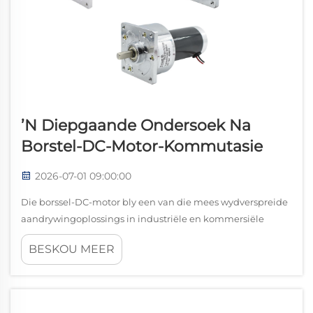
’n Diepgaande Ondersoek Na
Borstel-DC-Motor-Kommutasie
2026-07-01 09:00:00
Die borssel-DC-motor bly een van die mees wydverspreide
aandrywingoplossings in industriële en kommersiële
toerusting. Ten spyte van die toenemende aanvaarding
BESKOU MEER
van borssellose alternatiewe, bied die borssel-DC-motor
steeds eenvoud, kostedoeltreffendheid en betroubare ...