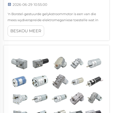
2026-06-29 10:55:00
'n Borstel-gestuurde gelykstroommotor is een van die
mees wydverspreide elektromeganiese toestelle wat in
beide industriële en kommersiële toepassings gebruik
BESKOU MEER
word. Sy volhouende gewildheid spring voort uit 'n
eenvoudige bedryfsbeginsel, die maklike beheer van
spoed en 'n bewese rekord wat ...