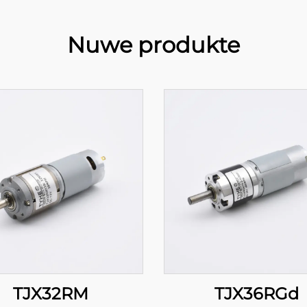
Nuwe produkte
TJX32RM
TJX36RGd