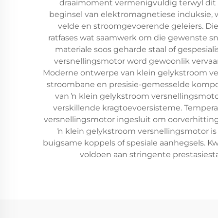
draaimoment vermenigvuldig terwyl dit p
beginsel van elektromagnetiese induksie, 
velde en stroomgevoerende geleiers. Di
ratfases wat saamwerk om die gewenste sne
materiale soos geharde staal of gespesial
versnellingsmotor word gewoonlik vervaard
Moderne ontwerpe van klein gelykstroom ve
stroombane en presisie-gemesselde kompon
van ŉ klein gelykstroom versnellingsmotor
verskillende kragtoevoersisteme. Temper
versnellingsmotor ingesluit om oorverhitti
ŉ klein gelykstroom versnellingsmotor 
buigsame koppels of spesiale aanhegsels. Kw
voldoen aan stringente prestasiest