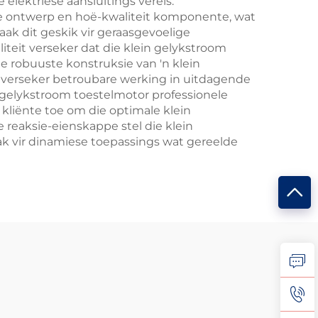
lektriese aansluitings vereis.
te ontwerp en hoë-kwaliteit komponente, wat
ak dit geskik vir geraasgevoelige
teit verseker dat die klein gelykstroom
 robuuste konstruksie van 'n klein
 verseker betroubare werking in uitdagende
 gelykstroom toestelmotor professionele
kliënte toe om die optimale klein
e reaksie-eienskappe stel die klein
aak vir dinamiese toepassings wat gereelde