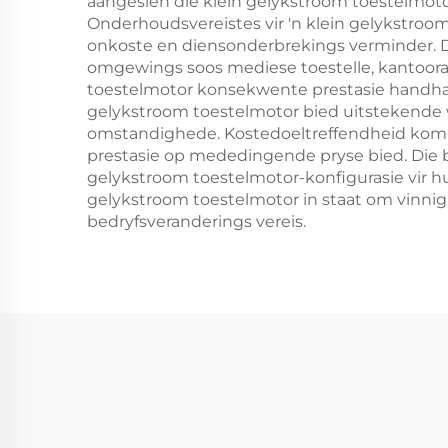
aangesien die klein gelykstroom toestelmot
Onderhoudsvereistes vir 'n klein gelykstro
onkoste en diensonderbrekings verminder. Di
omgewings soos mediese toestelle, kantoorap
toestelmotor konsekwente prestasie handhaa
gelykstroom toestelmotor bied uitstekende 
omstandighede. Kostedoeltreffendheid kom na
prestasie op mededingende pryse bied. Die b
gelykstroom toestelmotor-konfigurasie vir hul
gelykstroom toestelmotor in staat om vinnig 
bedryfsveranderings vereis.