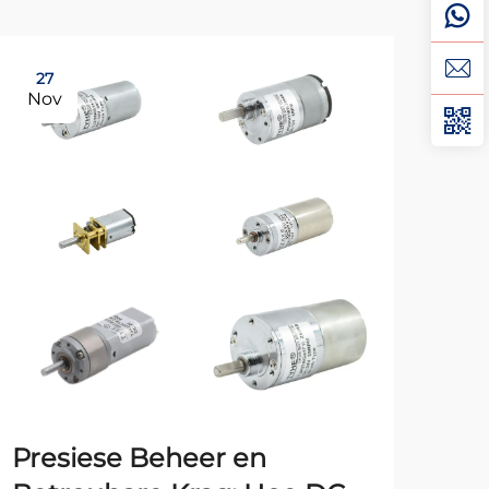
27
15
Nov
De
Presiese Beheer en
On