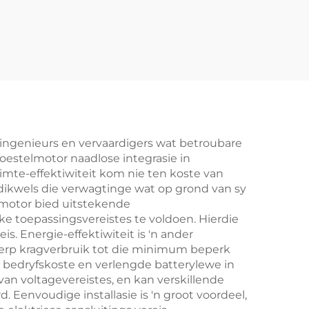
r ingenieurs en vervaardigers wat betroubare
estelmotor naadlose integrasie in
imte-effektiwiteit kom nie ten koste van
 dikwels die verwagtinge wat op grond van sy
elmotor bied uitstekende
e toepassingsvereistes te voldoen. Hierdie
. Energie-effektiwiteit is 'n ander
werp kragverbruik tot die minimum beperk
r bedryfskoste en verlengde batterylewe in
an voltagevereistes, en kan verskillende
Eenvoudige installasie is 'n groot voordeel,