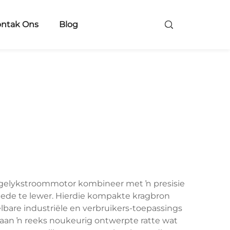
ntak Ons
Blog
ŉ gelykstroommotor kombineer met ŉ presisie
ede te lewer. Hierdie kompakte kragbron
bare industriële en verbruikers-toepassings
aan ŉ reeks noukeurig ontwerpte ratte wat