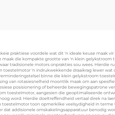
keie praktiese voordele wat dit 'n ideale keuse maak vi
 maak die kompakte grootte van 'n klein gelykstroom to
aar tradisionele motors onprakties sou wees. Hierdie ru
oom toestelmotor 'n indrukwekkende draaikrag lewer wat
ratverminderingstelsel binne die klein gelykstroom toest
ng van rotasiesnelheid moontlik maak om aan spesifiek
esiese posisionering of beheerde bewegingspatrone vereis
oom toestelmotor, aangesien die geoptimaliseerde ont
oog word. Hierdie doeltreffendheid vertaal direk na lae
m toestelmotor toon opmerklike veelsydigheid in terme v
r dat addisionele omskakelingsapparatuur benodig word. 