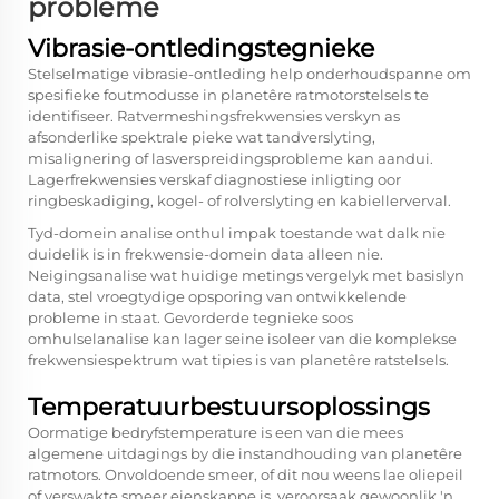
probleme
Vibrasie-ontledingstegnieke
Stelselmatige vibrasie-ontleding help onderhoudspanne om
spesifieke foutmodusse in planetêre ratmotorstelsels te
identifiseer. Ratvermeshingsfrekwensies verskyn as
afsonderlike spektrale pieke wat tandverslyting,
misalignering of lasverspreidingsprobleme kan aandui.
Lagerfrekwensies verskaf diagnostiese inligting oor
ringbeskadiging, kogel- of rolverslyting en kabiellerverval.
Tyd-domein analise onthul impak toestande wat dalk nie
duidelik is in frekwensie-domein data alleen nie.
Neigingsanalise wat huidige metings vergelyk met basislyn
data, stel vroegtydige opsporing van ontwikkelende
probleme in staat. Gevorderde tegnieke soos
omhulselanalise kan lager seine isoleer van die komplekse
frekwensiespektrum wat tipies is van planetêre ratstelsels.
Temperatuurbestuursoplossings
Oormatige bedryfstemperature is een van die mees
algemene uitdagings by die instandhouding van planetêre
ratmotors. Onvoldoende smeer, of dit nou weens lae oliepeil
of verswakte smeer eienskappe is, veroorsaak gewoonlik 'n