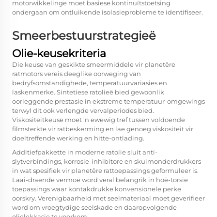
motorwikkelinge moet basiese kontinuïtstoetsing
ondergaan om ontluikende isolasieprobleme te identifiseer.
Smeerbestuurstrategieë
Olie-keusekriteria
Die keuse van geskikte smeermiddele vir planetêre
ratmotors vereis deeglike oorweging van
bedryfsomstandighede, temperatuurvariasies en
laskenmerke. Sintetiese ratolieë bied gewoonlik
oorleggende prestasie in ekstreme temperatuur-omgewings
terwyl dit ook verlengde vervalperiodes bied.
Viskositeitkeuse moet 'n ewewig tref tussen voldoende
filmsterkte vir ratbeskerming en lae genoeg viskositeit vir
doeltreffende werking en hitte-ontlading.
Additiefpakkette in moderne ratolie sluit anti-
slytverbindings, korrosie-inhibitore en skuimonderdrukkers
in wat spesifiek vir planetêre rattoepassings geformuleer is.
Laai-draende vermoë word veral belangrik in hoë-torsie
toepassings waar kontakdrukke konvensionele perke
oorskry. Verenigbaarheid met seelmateriaal moet geverifieer
word om vroegtydige seelskade en daaropvolgende
olielekkasie te voorkom.