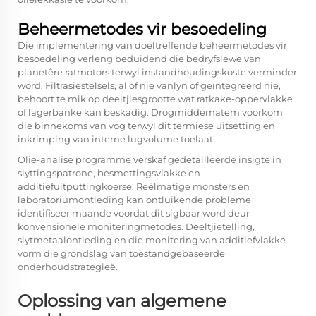
Beheermetodes vir besoedeling
Die implementering van doeltreffende beheermetodes vir
besoedeling verleng beduidend die bedryfslewe van
planetêre ratmotors terwyl instandhoudingskoste verminder
word. Filtrasiestelsels, al of nie vanlyn of geïntegreerd nie,
behoort te mik op deeltjiesgrootte wat ratkake-oppervlakke
of lagerbanke kan beskadig. Drogmiddematem voorkom
die binnekoms van vog terwyl dit termiese uitsetting en
inkrimping van interne lugvolume toelaat.
Olie-analise programme verskaf gedetailleerde insigte in
slyttingspatrone, besmettingsvlakke en
additiefuitputtingkoerse. Reëlmatige monsters en
laboratoriumontleding kan ontluikende probleme
identifiseer maande voordat dit sigbaar word deur
konvensionele moniteringmetodes. Deeltjietelling,
slytmetaalontleding en die monitering van additiefvlakke
vorm die grondslag van toestandgebaseerde
onderhoudstrategieë.
Oplossing van algemene