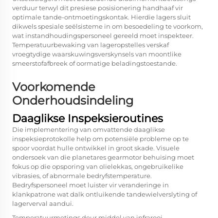
verduur terwyl dit presiese posisionering handhaaf vir
optimale tande-ontmoetingskontak. Hierdie lagers sluit
dikwels spesiale seëlsisteme in om besoedeling te voorkom,
wat instandhoudingspersoneel gereeld moet inspekteer.
Temperatuurbewaking van lageropstelles verskaf
vroegtydige waarskuwingsverskynsels van moontlike
smeerstofafbreek of oormatige beladingstoestande.
Voorkomende
Onderhoudsindeling
Daaglikse Inspeksieroutines
Die implementering van omvattende daaglikse
inspeksieprotokolle help om potensiële probleme op te
spoor voordat hulle ontwikkel in groot skade. Visuele
ondersoek van die
planetares gearmotor
behuising moet
fokus op die opsporing van olielekkas, ongebruikelike
vibrasies, of abnormale bedryfstemperature.
Bedryfspersoneel moet luister vir veranderinge in
klankpatrone wat dalk ontluikende tandewielverslyting of
lagerverval aandui.
Temperatuurmetings deur middel van infrarooi-