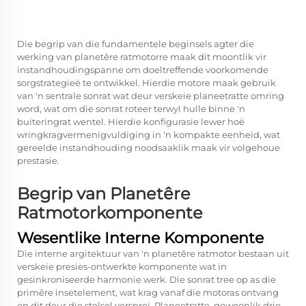
Die begrip van die fundamentele beginsels agter die
werking van planetêre ratmotorre maak dit moontlik vir
instandhoudingspanne om doeltreffende voorkomende
sorgstrategieë te ontwikkel. Hierdie motore maak gebruik
van 'n sentrale sonrat wat deur verskeie planeetratte omring
word, wat om die sonrat roteer terwyl hulle binne 'n
buiteringrat wentel. Hierdie konfigurasie lewer hoë
wringkragvermenigvuldiging in 'n kompakte eenheid, wat
gereelde instandhouding noodsaaklik maak vir volgehoue
prestasie.
Begrip van Planetêre
Ratmotorkomponente
Wesentlike Interne Komponente
Die interne argitektuur van 'n planetêre ratmotor bestaan uit
verskeie presies-ontwerkte komponente wat in
gesinkroniseerde harmonie werk. Die sonrat tree op as die
primêre insetelement, wat krag vanaf die motoras ontvang
en dit deur die stelsel versprei. Planeetratte, gewoonlik drie