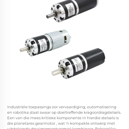
Industriële toepassings oor vervaardiging, outomatisering
en robotika staat swaar op doeltreffende kragoordragstelsels.
Een van die mees kritieke komponente in hierdie stelsels is
die
planetares gearmotor
, wat 'n kompakte ontwerp met
uitstekende draaimomentvermoë kombineer. Behoorlike