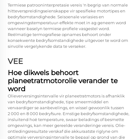
Termiese patrooninterpretasie vereis 'n begrip van normale
hitteverspreidingseienskappe vir spesifieke motortipes en
bedryfsomstandighede. Seisoenale variasies en
omgewingstemperatuur-effekte moet in ag geneem word
wanneer baselyn termiese profiele vasgestel word.
Reëlmatige termografiese opnames behoort onder
konsekwente bedryfsomstandighede uitgevoer te word om
sinvolle vergelykende data te verseker.
VEE
Hoe dikwels behoort
planeetratmotorolie verander te
word
Olieverversingsintervalle vir planeetratmotors is afhanklik
van bedryfsomstandighede, tipe smeermiddel en
vervaardiger se aanbevelings, en wissel gewoonlik tussen
2 000 en 8 000 bedryfsure. Ernstige bedryfsomstandighede,
insluitend hoë temperature, swaar beladings of besmette
omgewings, kan meer gereelde veranderinge vereis. Olie-
ontledingsresultate verskaf die akkuraatste riglyne om
optimale verversingsintervalle te bepaal op grond van die