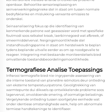
openbaar. Behoorlike sensoriesplaasing en
seinverwerkingstegnieke stel in staat om tussen normale
bedryfsklanke en mislukking-verwante emissies te
onderskei.
Seinaanalisering fokus op die identifisering van
kenmerkende patrone wat geassosieer word met spesifieke
foutmodi soos ratkakel kraak, laerbinnegoed wat afbreek, of
smeermiddelverval. Neigingsmoontlikhede stel
instandhoudingspanne in staat om herstelwerk te beplan
tydens beplande uitvalle eerder as om op noodgevalle te
reageer. Integrering met bestaande moniteerstelsels bied
omvattende toestandsbeoordelingsmoontlikhede.
Termografiese Analise Toepassings
Infrarooi termografie bied nie-ingrypende assessering van
die interne toestand van planetêre ratmotors deur ontleding
van eksterne temperatuurpatrone. Gevolgtrekking van
warmtepunte dui dikwels op ontwikkelende probleme soos
lagerverval, onvoldoende smering, of oormatige belastings.
Vergelykende ontleding tussen soortgelyke eenhede wat
onder identiese omstandighede werk, help om abnormale
termiese handtekeninge te identifiseer.