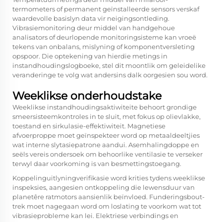
termometers of permanent geïnstalleerde sensors verskaf
waardevolle basislyn data vir neigingsontleding.
Vibrasiemonitoring deur middel van handgehoue
analisators of deurlopende monitoringsisteme kan vroeë
tekens van onbalans, mislyning of komponentversleting
opspoor. Die optekening van hierdie metings in
instandhoudingslogboeke, stel dit moontlik om geleidelike
veranderinge te volg wat andersins dalk oorgesien sou word.
Weeklikse onderhoudstake
Weeklikse instandhoudingsaktiwiteite behoort grondige
smeersisteemkontroles in te sluit, met fokus op olievlakke,
toestand en sirkulasie-effektiwiteit. Magnetiese
afvoerproppe moet geïnspekteer word op metaaldeeltjies
wat interne slytasiepatrone aandui. Asemhalingdoppe en
seëls vereis ondersoek om behoorlike ventilasie te verseker
terwyl daar voorkoming is van besmettingstoegang.
Koppelinguitlyningverifikasie word krities tydens weeklikse
inspeksies, aangesien ontkoppeling die lewensduur van
planetêre ratmotors aansienlik beïnvloed. Funderingsbout-
trek moet nagegaan word om loslating te voorkom wat tot
vibrasieprobleme kan lei. Elektriese verbindings en