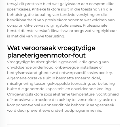
terwyl dit prestasie bied wat gelykstaan aan oorspronklike
spesifikasies. Kritieke faktore sluit in die toestand van die
behuising, die bepaling van tandwielverslyting en die
beskikbaarheid van presisiekomponente wat voldoen aan
oorspronklike vervaardigingstoleransies. Professionele
herstel dienste verskaf dikwels waarborgs wat vergelykbaar
is met dié van nuwe toerusting.
Wat veroorsaak vroegtydige
planeterigeenmotor-fout
Vroegtydige foutberigheid is gewoonlik die gevolg van
onvoldoende onderhoud, onbevoegde installasie of
bedryfsomstandighede wat ontwerpspesifikasies oorskry.
Algemene oorsake sluit in besmette smeermiddel,
misalignering tussen gekoppelde toerusting, oorbelading
buite die genormde kapasiteit, en onvoldoende koeling.
Omgewingsfaktore soos ekstreme temperature, vochtigheid
of korrosiewe atmosfere dra ook by tot versnelde slytasie en
komponentverval wanneer dit nie behoorlik aangespreek
word deur preventiewe onderhoudprogramme nie.