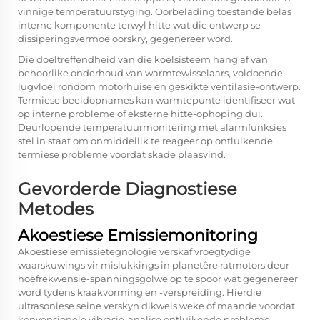
vinnige temperatuurstyging. Oorbelading toestande belas
interne komponente terwyl hitte wat die ontwerp se
dissiperingsvermoë oorskry, gegenereer word.
Die doeltreffendheid van die koelsisteem hang af van
behoorlike onderhoud van warmtewisselaars, voldoende
lugvloei rondom motorhuise en geskikte ventilasie-ontwerp.
Termiese beeldopnames kan warmtepunte identifiseer wat
op interne probleme of eksterne hitte-ophoping dui.
Deurlopende temperatuurmonitering met alarmfunksies
stel in staat om onmiddellik te reageer op ontluikende
termiese probleme voordat skade plaasvind.
Gevorderde Diagnostiese
Metodes
Akoestiese Emissiemonitoring
Akoestiese emissietegnologie verskaf vroegtydige
waarskuwings vir mislukkings in planetêre ratmotors deur
hoëfrekwensie-spanningsgolwe op te spoor wat gegenereer
word tydens kraakvorming en -verspreiding. Hierdie
ultrasoniese seine verskyn dikwels weke of maande voordat
konvensionele vibrasie-analise ontluikende probleme