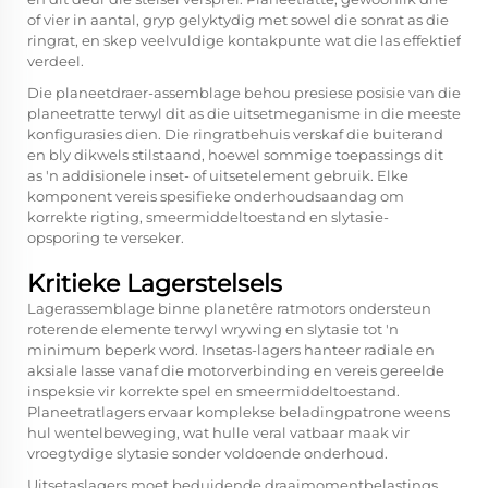
of vier in aantal, gryp gelyktydig met sowel die sonrat as die
ringrat, en skep veelvuldige kontakpunte wat die las effektief
verdeel.
Die planeetdraer-assemblage behou presiese posisie van die
planeetratte terwyl dit as die uitsetmeganisme in die meeste
konfigurasies dien. Die ringratbehuis verskaf die buiterand
en bly dikwels stilstaand, hoewel sommige toepassings dit
as 'n addisionele inset- of uitsetelement gebruik. Elke
komponent vereis spesifieke onderhoudsaandag om
korrekte rigting, smeermiddeltoestand en slytasie-
opsporing te verseker.
Kritieke Lagerstelsels
Lagerassemblage binne planetêre ratmotors ondersteun
roterende elemente terwyl wrywing en slytasie tot 'n
minimum beperk word. Insetas-lagers hanteer radiale en
aksiale lasse vanaf die motorverbinding en vereis gereelde
inspeksie vir korrekte spel en smeermiddeltoestand.
Planeetratlagers ervaar komplekse beladingpatrone weens
hul wentelbeweging, wat hulle veral vatbaar maak vir
vroegtydige slytasie sonder voldoende onderhoud.
Uitsetaslagers moet beduidende draaimomentbelastings