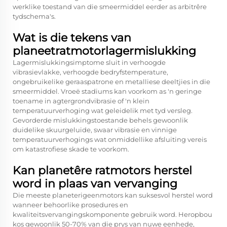
werklike toestand van die smeermiddel eerder as arbitrêre
tydschema's.
Wat is die tekens van
planeetratmotorlagermislukking
Lagermislukkingsimptome sluit in verhoogde
vibrasievlakke, verhoogde bedryfstemperature,
ongebruikelike geraaspatrone en metalliese deeltjies in die
smeermiddel. Vroeë stadiums kan voorkom as 'n geringe
toename in agtergrondvibrasie of 'n klein
temperatuurverhoging wat geleidelik met tyd versleg.
Gevorderde mislukkingstoestande behels gewoonlik
duidelike skuurgeluide, swaar vibrasie en vinnige
temperatuurverhogings wat onmiddellike afsluiting vereis
om katastrofiese skade te voorkom.
Kan planetêre ratmotors herstel
word in plaas van vervanging
Die meeste planeterigeenmotors kan suksesvol herstel word
wanneer behoorlike prosedures en
kwaliteitsvervangingskomponente gebruik word. Heropbou
kos gewoonlik 50-70% van die prys van nuwe eenhede,