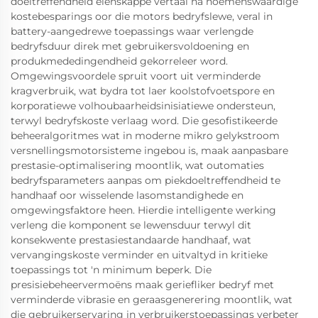
doeltreffendheid eienskappe vertaal na noemenswaardige
kostebesparings oor die motors bedryfslewe, veral in
battery-aangedrewe toepassings waar verlengde
bedryfsduur direk met gebruikersvoldoening en
produkmededingendheid gekorreleer word.
Omgewingsvoordele spruit voort uit verminderde
kragverbruik, wat bydra tot laer koolstofvoetspore en
korporatiewe volhoubaarheidsinisiatiewe ondersteun,
terwyl bedryfskoste verlaag word. Die gesofistikeerde
beheeralgoritmes wat in moderne mikro gelykstroom
versnellingsmotorsisteme ingebou is, maak aanpasbare
prestasie-optimalisering moontlik, wat outomaties
bedryfsparameters aanpas om piekdoeltreffendheid te
handhaaf oor wisselende lasomstandighede en
omgewingsfaktore heen. Hierdie intelligente werking
verleng die komponent se lewensduur terwyl dit
konsekwente prestasiestandaarde handhaaf, wat
vervangingskoste verminder en uitvaltyd in kritieke
toepassings tot 'n minimum beperk. Die
presisiebeheervermoëns maak geriefliker bedryf met
verminderde vibrasie en geraasgenerering moontlik, wat
die gebruikerservaring in verbruikerstoepassings verbeter