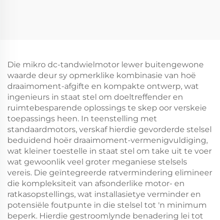
Die mikro dc-tandwielmotor lewer buitengewone
waarde deur sy opmerklike kombinasie van hoë
draaimoment-afgifte en kompakte ontwerp, wat
ingenieurs in staat stel om doeltreffender en
ruimtebesparende oplossings te skep oor verskeie
toepassings heen. In teenstelling met
standaardmotors, verskaf hierdie gevorderde stelsel
beduidend hoër draaimoment-vermenigvuldiging,
wat kleiner toestelle in staat stel om take uit te voer
wat gewoonlik veel groter meganiese stelsels
vereis. Die geïntegreerde ratvermindering elimineer
die kompleksiteit van afsonderlike motor- en
ratkasopstellings, wat installasietye verminder en
potensiële foutpunte in die stelsel tot 'n minimum
beperk. Hierdie gestroomlynde benadering lei tot