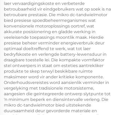
laer vervaardigingskoste en verbeterde
betroubaarheid vir eindgebruikers wat op soek is na
betroubare prestasie. Die mikro dc-tandwielmotor
bied presiese spoedbeheermeganismes wat
konvensionele motoroplossings oortref, wat
akkurate posisionering en gladde werking in
veeleisende toepassings moontlik maak. Hierdie
presiese beheer verminder energieverbruik deur
optimaal doeltreffend te werk, wat tot laer
bedryfskoste en verlengde battery-lewensduur in
draagbare toestelle lei. Die kompakte vormfaktor
stel ontwerpers in staat om esteties aantrekliker
produkte te skep terwyl beskikbare ruimte
maksimeer word vir ander kritieke komponente.
Onderhoudsvereistes word aansienlik verminder in
vergelyking met tradisionele motorsisteme,
aangesien die geïntegreerde ontwerp slytpunte tot
'n minimum beperk en diensintervalle verleng. Die
mikro dc-tandwielmotor bied uitstekende
duursaamheid deur gevorderde materiale en