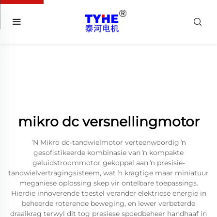
mikro dc versnellingmotor
ʼN Mikro dc-tandwielmotor verteenwoordig ŉ
gesofistikeerde kombinasie van ŉ kompakte
geluidstroommotor gekoppel aan ŉ presisie-
tandwielvertragingsisteem, wat ŉ kragtige maar miniatuur
meganiese oplossing skep vir ontelbare toepassings.
Hierdie innoverende toestel verander elektriese energie in
beheerde roterende beweging, en lewer verbeterde
draaikrag terwyl dit tog presiese spoedbeheer handhaaf in