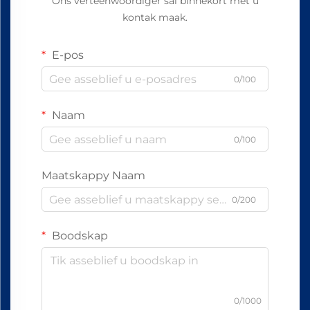
Ons verteenwoordiger sal binnekort met u
kontak maak.
E-pos
0/100
Naam
0/100
Maatskappy Naam
0/200
Boodskap
0/1000