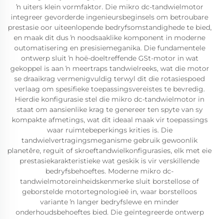
ŉ uiters klein vormfaktor. Die mikro dc-tandwielmotor
integreer gevorderde ingenieursbeginsels om betroubare
prestasie oor uiteenlopende bedryfsomstandighede te bied,
en maak dit dus ŉ noodsaaklike komponent in moderne
outomatisering en presisiemeganika. Die fundamentele
ontwerp sluit ŉ hoë-doeltreffende GSt-motor in wat
gekoppel is aan ŉ meertraps tandwielreeks, wat die motor
se draaikrag vermenigvuldig terwyl dit die rotasiespoed
verlaag om spesifieke toepassingsvereistes te bevredig.
Hierdie konfigurasie stel die mikro dc-tandwielmotor in
staat om aansienlike krag te genereer ten spyte van sy
kompakte afmetings, wat dit ideaal maak vir toepassings
waar ruimtebeperkings krities is. Die
tandwielvertragingsmeganisme gebruik gewoonlik
planetêre, reguit of skroeftandwielkonfigurasies, elk met eie
prestasiekarakteristieke wat geskik is vir verskillende
bedryfsbehoeftes. Moderne mikro dc-
tandwielmotoreinheidskenmerke sluit borstellose of
geborstelde motortegnologieë in, waar borstelloos
variante ŉ langer bedryfslewe en minder
onderhoudsbehoeftes bied. Die geïntegreerde ontwerp