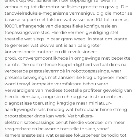
effek skep wat aansienlik hoër koppelafgifte lewer in
verhouding tot die motor se fisiese grootte en gewig. Die
tandwielreduksie-meganisme vermenigvuldig die motor se
basiese koppel met faktore wat wissel van 10:1 tot meer as
1000:1, afhangende van die spesifieke konfigurasie en
toepassingsvereistes. Hierdie vermenigvuldiging stel
toestelle wat slegs 'n paar gram weeg, in staat om kragte
te genereer wat ekwivalent is aan baie groter
konvensionele motore, en dit revolusioneer
produkontwerpmoontlikhede in omgewings met beperkte
ruimte. Die oortreffende koppel-digtheid vertaal direk na
verbeterde prestasievermoë in robottoepassings, waar
presiese bewegings met aansienlike krag uitgevoer moet
word terwyl kompakte vormfaktore behou word.
Vervaardigers van mediese toestelle profiteer geweldig van
hierdie eienskap, aangesien chirurgiese instrumente en
diagnostiese toerusting kragtige maar miniatuur-
aandrywingstelsels benodig wat betroubaar binne streng
groottebeperkings kan werk. Verbruikers-
elektronikatoepassings benut hierdie voordeel om meer
reageerbare en bekwame toestelle te skep, vanaf
kameralensstelsels wat presiese fokusbeheer benodig tot