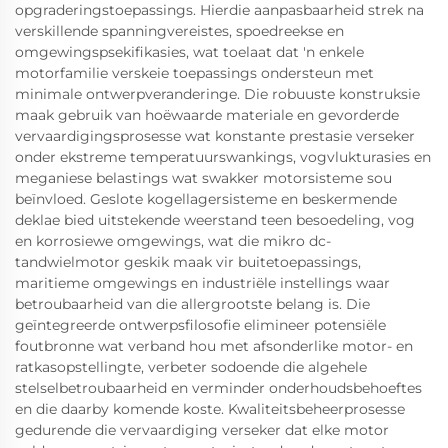
opgraderingstoepassings. Hierdie aanpasbaarheid strek na
verskillende spanningvereistes, spoedreekse en
omgewingspsekifikasies, wat toelaat dat 'n enkele
motorfamilie verskeie toepassings ondersteun met
minimale ontwerpveranderinge. Die robuuste konstruksie
maak gebruik van hoëwaarde materiale en gevorderde
vervaardigingsprosesse wat konstante prestasie verseker
onder ekstreme temperatuurswankings, vogvlukturasies en
meganiese belastings wat swakker motorsisteme sou
beïnvloed. Geslote kogellagersisteme en beskermende
deklae bied uitstekende weerstand teen besoedeling, vog
en korrosiewe omgewings, wat die mikro dc-
tandwielmotor geskik maak vir buitetoepassings,
maritieme omgewings en industriële instellings waar
betroubaarheid van die allergrootste belang is. Die
geïntegreerde ontwerpsfilosofie elimineer potensiële
foutbronne wat verband hou met afsonderlike motor- en
ratkasopstellingte, verbeter sodoende die algehele
stelselbetroubaarheid en verminder onderhoudsbehoeftes
en die daarby komende koste. Kwaliteitsbeheerprosesse
gedurende die vervaardiging verseker dat elke motor