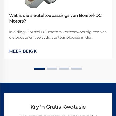
Wat is die sleuteltoepassings van Borstel-DC
Motors?
Inleiding: Borstel-DC-motors verteenwoordig een van
die oudste en veelsydigste tegnologieë in die
elektromeganiese bedryf, en hulle vervul steeds 'n
sentrale rol in verskeie toepassings ten spyte van die
MEER BEKYK
opkoms van borstelloos alternatiewe. Hulle ...
Kry 'n Gratis Kwotasie