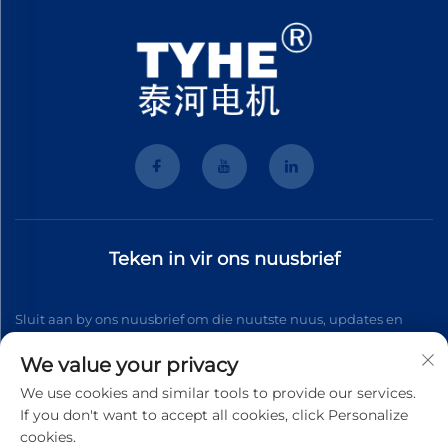
Teken in vir ons nuusbrief
Sluit aan by ons nuusbrief om die nuutste nuus, updates en
insigte van ons span te ontvang.
We value your privacy
We use cookies and similar tools to provide our services.
If you don't want to accept all cookies, click Personalize
Teken aan
cookies.