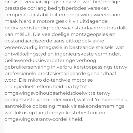
presisie-vervaardigingsprosesse, wat bestendige
prestasie oor lang bedryfsperiodes verseker.
Temperatuurstabiliteit en omgewingsweerstand
maak hierdie motore geskik vir uitdagende
bedryfsomstandighede waar standaardmotors dalk
kan misluk. Die veeldoelige montageopsies en
gestandaardiseerde aansluitkoppelvlakke
vereenvoudig integrasie in bestaande stelsels, wat
ontwikkelingstyd en ingenieurskoste verminder.
Gellawereduksieverbeteringe verhoog
gebruikerservaring in verbruikerstoepassings terwyl
professionele prestasiestandaarde gehandhaaf
word. Die mikro dc-tandwielmotor se
energiedoeltreffendheid dra by tot
omgewingsvolhoubaarheidsdoelwitte terwyl
bedryfskoste verminder word, wat dit 'n ekonomies
aantreklike oplossing maak vir sakeondernemings
wat fokus op langtermyn kostebestuur en
omgewingsverantwoordelikheid.