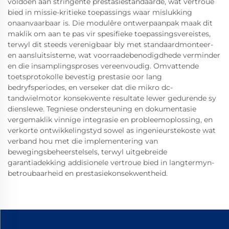
voldoen aan stringente prestasiestandaarde, wat vertroue
bied in missie-kritieke toepassings waar mislukking
onaanvaarbaar is. Die modulêre ontwerpaanpak maak dit
maklik om aan te pas vir spesifieke toepassingsvereistes,
terwyl dit steeds verenigbaar bly met standaardmonteer-
en aansluitsisteme, wat voorraadebenodigdhede verminder
en die insamplingsproses vereenvoudig. Omvattende
toetsprotokolle bevestig prestasie oor lang
bedryfsperiodes, en verseker dat die mikro dc-
tandwielmotor konsekwente resultate lewer gedurende sy
dienslewe. Tegniese ondersteuning en dokumentasie
vergemaklik vinnige integrasie en probleemoplossing, en
verkorte ontwikkelingstyd sowel as ingenieurstekoste wat
verband hou met die implementering van
bewegingsbeheerstelsels, terwyl uitgebreide
garantiadekking addisionele vertroue bied in langtermyn-
betroubaarheid en prestasiekonsekwentheid.