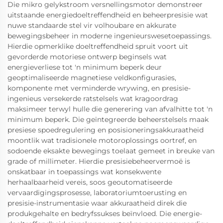
Die mikro gelykstroom versnellingsmotor demonstreer
uitstaande energiedoeltreffendheid en beheerpresisie wat
nuwe standaarde stel vir volhoubare en akkurate
bewegingsbeheer in moderne ingenieurswesetoepassings.
Hierdie opmerklike doeltreffendheid spruit voort uit
gevorderde motoriese ontwerp beginsels wat
energieverliese tot 'n minimum beperk deur
geoptimaliseerde magnetiese veldkonfigurasies,
komponente met verminderde wrywing, en presisie-
ingenieus versekerde ratstelsels wat kragoordrag
maksimeer terwyl hulle die generering van afvalhitte tot 'n
minimum beperk. Die geïntegreerde beheerstelsels maak
presiese spoedregulering en posisioneringsakkuraatheid
moontlik wat tradisionele motoroplossings oortref, en
sodoende eksakte bewegings toelaat gemeet in breuke van
grade of millimeter. Hierdie presisiebeheervermoë is
onskatbaar in toepassings wat konsekwente
herhaalbaarheid vereis, soos geoutomatiseerde
vervaardigingsprosesse, laboratoriumtoerusting en
presisie-instrumentasie waar akkuraatheid direk die
produkgehalte en bedryfssukses beïnvloed. Die energie-