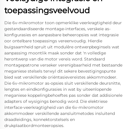
toepassingsveelvoud
Die 6v-mikromotor toon opmerklike veerkragtigheid deur
gestandaardiseerde montage-interfaces, verskeie as-
konfigurasies en aanpasbare beheeropsies wat integrasie
oor ontelbare toepassings vereenvoudig. Hierdie
buigsaamheid spruit uit modulêre ontwerpbeginsels wat
aanpassing moontlik maak sonder dat 'n volledige
herontwerp van die motor vereis word. Standaard
montagepatrone verseker verenigbaarheid met bestaande
meganiese stelsels terwyl dit sekere bevestigingspunte
bied wat verskillende oriëntasievereistes akkommodeer.
Die 6v-mikromotor as-opsies sluit verskillende deursnitte,
lengtes en eindkonfigurasies in wat by uiteenlopende
meganiese koppelingbehoeftes pas sonder dat addisionele
adapters of wysigings benodig word. Die elektriese
interface-veerkragtigheid van die 6v-mikromotor
akkommodeer verskillende aansluitmetodes insluitend
draadleidings, konnektorstelsels en
drukplaatbordmonteeropsies.