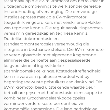
staatmaak op die 6V-mikromotor om betroubaar in
uitdagende omgewings te werk sonder gereelde
instandhouding of vervanging. Die eenvoudige
installasieproses maak die 6V-mikromotor
toeganklik vir gebruikers met verskillende vlakke
van tegniese kennis. Die reguit aansluitingsproses
vereis min gereedskap en tegniese kennis.
Duidelike dokumentasie en
standaardmonteeropsies vereenvoudig die
integrasie in bestaande stelsels. Die 6V-mikromotor
se verenigbaarheid met algemene kragbronne
elimineer die behoefte aan gespesialiseerde
kragvoorsiene of ingewikkelde
spanningomskakelkringe. Kostedoeltreffendheid
kom na vore as 'n praktiese voordeel wat by
begrotingsbewuste gebruikers aanklank vind. Die
6V-mikromotor bied uitstekende waarde deur
betaalbare pryse met hoëprestasie-eienskappe te
kombineer. Groothandelaankoope opsies
verminder verdere koste per eenheid vir
kommersiële toepassings. Die lang bedryfslewe