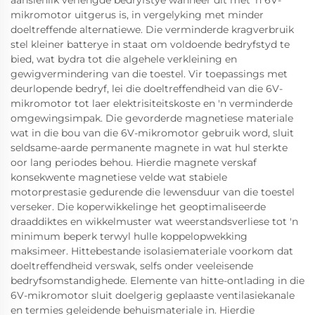
aansienlik verlengde bedryfstye wanneer dit met 'n 6V-
mikromotor uitgerus is, in vergelyking met minder
doeltreffende alternatiewe. Die verminderde kragverbruik
stel kleiner batterye in staat om voldoende bedryfstyd te
bied, wat bydra tot die algehele verkleining en
gewigvermindering van die toestel. Vir toepassings met
deurlopende bedryf, lei die doeltreffendheid van die 6V-
mikromotor tot laer elektrisiteitskoste en 'n verminderde
omgewingsimpak. Die gevorderde magnetiese materiale
wat in die bou van die 6V-mikromotor gebruik word, sluit
seldsame-aarde permanente magnete in wat hul sterkte
oor lang periodes behou. Hierdie magnete verskaf
konsekwente magnetiese velde wat stabiele
motorprestasie gedurende die lewensduur van die toestel
verseker. Die koperwikkelinge het geoptimaliseerde
draaddiktes en wikkelmuster wat weerstandsverliese tot 'n
minimum beperk terwyl hulle koppelopwekking
maksimeer. Hittebestande isolasiemateriale voorkom dat
doeltreffendheid verswak, selfs onder veeleisende
bedryfsomstandighede. Elemente van hitte-ontlading in die
6V-mikromotor sluit doelgerig geplaaste ventilasiekanale
en termies geleidende behuismateriale in. Hierdie