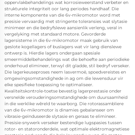
oppervlakbehandelings wat korrosieweerstand verbeter en
strukturele integriteit oor lang periodes handhaaf. Die
interne komponente van die 6v-mikromotor word met
presisie vervaardig met stringente toleransies wat slytasie
minimeer en die bedryfslewe aansienlik verleng, veral in
vergelyking met standaard motore. Gevorderde
lagersisteme in die 6v-mikromotor maak gebruik van
geslote kogellagers of buslagers wat vir lang dienslewe
ontwerp is. Hierdie lagers ondergaan spesiale
smeermiddelbehandelings wat die behoefte aan periodieke
onderhoud elimineer, terwyl dit gladde, stil bedryf verseker.
Die lagerkeuseproses neem lasvermoë, spoedvereistes en
omgewingsomstandighede in ag om die lewensduur vir
elke spesifieke toepassing te optimaliseer.
Kwaliteitskontrole-toetse bevestig lagerprestasie onder
versnelde verouderingsomstandighede om duursaamheid
in die werklike wêreld te waarborg. Die rotorassambliere
van die 6v-mikromotor is dinamies gebalanseer om
vibrasie-geïnduseerde slytasie en geraas te elimineer.
Presisie-snywerk verseker bestendige lugspasies tussen
rotor- en statoronderdele, wat optimale elektromagnetiese