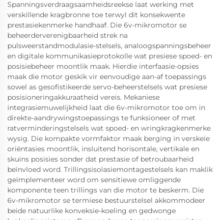
Spanningsverdraagsaamheidsreekse laat werking met
verskillende kragbronne toe terwyl dit konsekwente
prestasiekenmerke handhaaf. Die 6v-mikromotor se
beheerderverenigbaarheid strek na
pulsweerstandmodulasie-stelsels, analoogspanningsbeheer
en digitale kommunikasieprotokolle wat presiese spoed- en
posisiebeheer moontlik maak. Hierdie interfaasie-opsies
maak die motor geskik vir eenvoudige aan-af toepassings
sowel as gesofistikeerde servo-beheerstelsels wat presiese
posisioneringakkuraatheid vereis. Mekaniese
integrasiemuwelijkheid laat die 6v-mikromotor toe om in
direkte-aandrywingstoepassings te funksioneer of met
ratverminderingstelsels wat spoed- en wringkragkenmerke
wysig. Die kompakte vormfaktor maak berging in verskeie
oriëntasies moontlik, insluitend horisontale, vertikale en
skuins posisies sonder dat prestasie of betroubaarheid
beïnvloed word. Trillingsisolasiemontagestelsels kan maklik
geïmplementeer word om sensitiewe omliggende
komponente teen trillings van die motor te beskerm. Die
6v-mikromotor se termiese bestuurstelsel akkommodeer
beide natuurlike konveksie-koeling en gedwonge