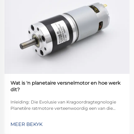
Wat is 'n planetaire versnelmotor en hoe werk
dit?
Inleiding: Die Evolusie van Kragoordragtegnologie
Planetêre ratmotore verteenwoordig een van die
mees gesofistikeerde en doeltreffende oplossings in
moderne kragoordragstelsels. Hierdie kompakte
MEER BEKYK
maar kragtige meganismes het die manier hoe...