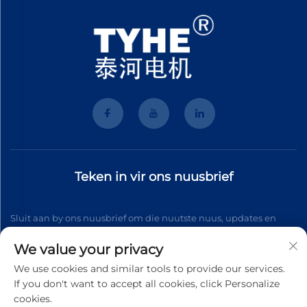
Teken in vir ons nuusbrief
Sluit aan by ons nuusbrief om die nuutste nuus, updates en
insigte van ons span te ontvang.
We value your privacy
We use cookies and similar tools to provide our services.
If you don't want to accept all cookies, click Personalize
Teken aan
cookies.