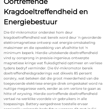
Oortreffende
Kragdoeltreffendheid en
Energiebestuur
Die 6V-mikromotor onderskei hom deur
kragdoeltreffendheid wat bereik word deur 'n gevorderde
elektromagnetiese ontwerp wat energie-omskakeling
maksimeer en die opwekking van afvalhitte tot 'n
minimum beperk. Hierdie uitstekende doeltreffendheid
vind sy oorsprong in presisie-ingenieus ontwerpte
magnetiese kringe wat fluksdigtheid optimeer en verliese
tydens bedryf verminder. Die 6V-mikromotor bereik
doeltreffendheidsgraderings wat dikwels 85 persent
oorskry, wat beteken dat die groot meerderheid van die
toegevoerde elektriese energie direk omgeskakel word na
nuttige meganiese werk, eerder as om verlore te gaan as
hitte of wrywing. Hierdie oortreffende doeltreffendheid
vertaal na werklike voordele vir gebruikers in alle
toepassings. Battery-aangedrewe toestelle ervaar