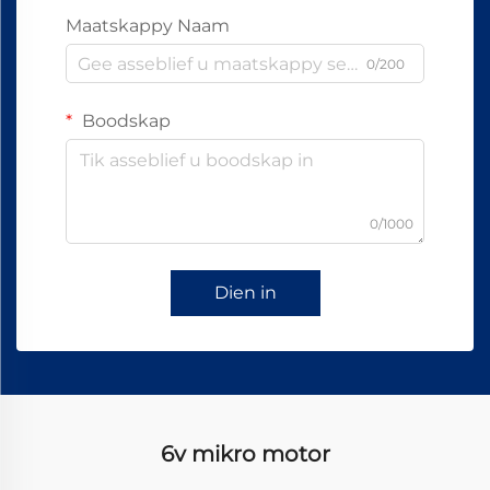
Maatskappy Naam
0/200
Boodskap
0/1000
Dien in
6v mikro motor