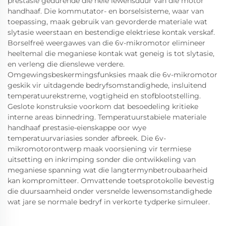
prestasie gedurende die hele lewensduur van die motor
handhaaf. Die kommutator- en borselsisteme, waar van
toepassing, maak gebruik van gevorderde materiale wat
slytasie weerstaan en bestendige elektriese kontak verskaf.
Borselfreë weergawes van die 6v-mikromotor elimineer
heeltemal die meganiese kontak wat geneig is tot slytasie,
en verleng die dienslewe verdere.
Omgewingsbeskermingsfunksies maak die 6v-mikromotor
geskik vir uitdagende bedryfsomstandighede, insluitend
temperatuurekstreme, vogtigheid en stofblootstelling.
Geslote konstruksie voorkom dat besoedeling kritieke
interne areas binnedring. Temperatuurstabiele materiale
handhaaf prestasie-eienskappe oor wye
temperatuurvariasies sonder afbreek. Die 6v-
mikromotorontwerp maak voorsiening vir termiese
uitsetting en inkrimping sonder die ontwikkeling van
meganiese spanning wat die langtermynbetroubaarheid
kan kompromitteer. Omvattende toetsprotokolle bevestig
die duursaamheid onder versnelde lewensomstandighede
wat jare se normale bedryf in verkorte tydperke simuleer.