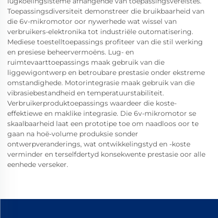
lugkoelingsisteme afhangende van toepassingsvereistes.
Toepassingsdiversiteit demonstreer die bruikbaarheid van
die 6v-mikromotor oor nywerhede wat wissel van
verbruikers-elektronika tot industriële outomatisering.
Mediese toestelltoepassings profiteer van die stil werking
en presiese beheervermoëns. Lug- en
ruimtevaarttoepassings maak gebruik van die
liggewigontwerp en betroubare prestasie onder ekstreme
omstandighede. Motorintegrasie maak gebruik van die
vibrasiebestandheid en temperatuurstabiliteit.
Verbruikerproduktoepassings waardeer die koste-
effektiewe en maklike integrasie. Die 6v-mikromotor se
skaalbaarheid laat een prototipe toe om naadloos oor te
gaan na hoë-volume produksie sonder
ontwerpveranderings, wat ontwikkelingstyd en -koste
verminder en terselfdertyd konsekwente prestasie oor alle
eenhede verseker.