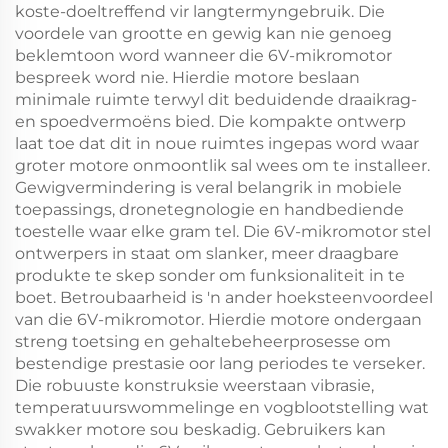
koste-doeltreffend vir langtermyngebruik. Die
voordele van grootte en gewig kan nie genoeg
beklemtoon word wanneer die 6V-mikromotor
bespreek word nie. Hierdie motore beslaan
minimale ruimte terwyl dit beduidende draaikrag-
en spoedvermoëns bied. Die kompakte ontwerp
laat toe dat dit in noue ruimtes ingepas word waar
groter motore onmoontlik sal wees om te installeer.
Gewigvermindering is veral belangrik in mobiele
toepassings, dronetegnologie en handbediende
toestelle waar elke gram tel. Die 6V-mikromotor stel
ontwerpers in staat om slanker, meer draagbare
produkte te skep sonder om funksionaliteit in te
boet. Betroubaarheid is 'n ander hoeksteenvoordeel
van die 6V-mikromotor. Hierdie motore ondergaan
streng toetsing en gehaltebeheerprosesse om
bestendige prestasie oor lang periodes te verseker.
Die robuuste konstruksie weerstaan vibrasie,
temperatuurswommelinge en vogblootstelling wat
swakker motore sou beskadig. Gebruikers kan