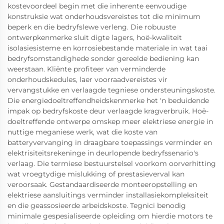
kostevoordeel begin met die inherente eenvoudige
konstruksie wat onderhoudsvereistes tot die minimum
beperk en die bedryfslewe verleng. Die robuuste
ontwerpkenmerke sluit digte lagers, hoë-kwaliteit
isolasiesisteme en korrosiebestande materiale in wat taai
bedryfsomstandighede sonder gereelde bediening kan
weerstaan. Kliënte profiteer van verminderde
onderhoudskedules, laer voorraadvereistes vir
vervangstukke en verlaagde tegniese ondersteuningskoste.
Die energiedoeltreffendheidskenmerke het 'n beduidende
impak op bedryfskoste deur verlaagde kragverbruik. Hoë-
doeltreffende ontwerpe omskep meer elektriese energie in
nuttige meganiese werk, wat die koste van
batteryvervanging in draagbare toepassings verminder en
elektrisiteitsrekeninge in deurlopende bedryfssenario's
verlaag. Die termiese bestuurstelsel voorkom oorverhitting
wat vroegtydige mislukking of prestasieverval kan
veroorsaak. Gestandaardiseerde monteeropstelling en
elektriese aansluitings verminder installasiekompleksiteit
en die geassosieerde arbeidskoste. Tegnici benodig
minimale gespesialiseerde opleiding om hierdie motors te