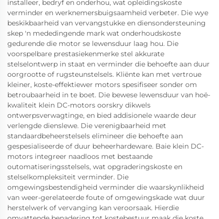
installeer, bedryf en onderhou, wat opleidingskoste
verminder en werknemersbuigsaamheid verbeter. Die wye
beskikbaarheid van vervangstukke en diensondersteuning
skep 'n mededingende mark wat onderhoudskoste
gedurende die motor se lewensduur laag hou. Die
voorspelbare prestasiekenmerke stel akkurate
stelselontwerp in staat en verminder die behoefte aan duur
oorgrootte of rugsteunstelsels. Kliënte kan met vertroue
kleiner, koste-effektiewer motors spesifiseer sonder om
betroubaarheid in te boet. Die bewese lewensduur van hoë-
kwaliteit klein DC-motors oorskry dikwels
ontwerpsverwagtinge, en bied addisionele waarde deur
verlengde dienslewe. Die verenigbaarheid met
standaardbeheerstelsels elimineer die behoefte aan
gespesialiseerde of duur beheerhardeware. Baie klein DC-
motors integreer naadloos met bestaande
outomatiseringsstelsels, wat opgraderingskoste en
stelselkompleksiteit verminder. Die
omgewingsbestendigheid verminder die waarskynlikheid
van weer-gerelateerde foute of omgewingskade wat duur
herstelwerk of vervanging kan veroorsaak. Hierdie
omvattende benadering tot kostebestuur maak die koste