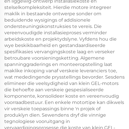
en liggewig-ontwerp installasiekoste en
stelselkompleksiteit. Hierdie motore integreer
maklik in bestaande ontwerpe sonder om
beduidende wysigings of addisionele
ondersteuningskonstruksies te vereis. Die
vereenvoudigde installasieproses verminder
arbeidskoste en projektydslyne. Vyfdens hou die
wye beskikbaarheid en gestandaardiseerde
spesifikasies vervangingskoste laag en verseker
betroubare voorsieningsketting. Algemene
spanninggraderings en monteeropstelling laat
maklike inkoping vanaf verskeie leveranciers toe,
wat mededingende prysstellings bevorder. Sesdens
elimineer die veelsydigheid van klein GEL-motors
die behoefte aan verskeie gespesialiseerde
komponente, konsolideer koste en vereenvoudig
voorraadbestuur. Een enkele motortipe kan dikwels
vir verskeie toepassings binne 'n projek of
produklyn dien. Sewendens dryf die vinnige
tegnologiese vooruitgang in
vervaardigingsprosesse die koste van klein GEL-