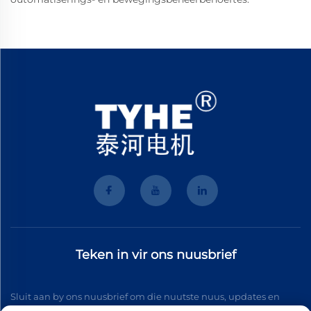
Teken in vir ons nuusbrief
Sluit aan by ons nuusbrief om die nuutste nuus, updates en