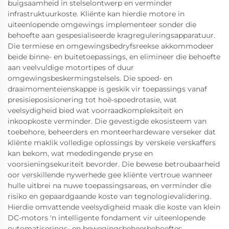
buigsaamheid in stelselontwerp en verminder
infrastruktuurkoste. Kliënte kan hierdie motore in
uiteenlopende omgewings implementeer sonder die
behoefte aan gespesialiseerde kragreguleringsapparatuur.
Die termiese en omgewingsbedryfsreekse akkommodeer
beide binne- en buitetoepassings, en elimineer die behoefte
aan veelvuldige motortipes of duur
omgewingsbeskermingstelsels. Die spoed- en
draaimomenteienskappe is geskik vir toepassings vanaf
presisieposisionering tot hoë-spoedrotasie, wat
veelsydigheid bied wat voorraadkompleksiteit en
inkoopkoste verminder. Die gevestigde ekosisteem van
toebehore, beheerders en monteerhardeware verseker dat
kliënte maklik volledige oplossings by verskeie verskaffers
kan bekom, wat mededingende pryse en
voorsieningsekuriteit bevorder. Die bewese betroubaarheid
oor verskillende nywerhede gee kliënte vertroue wanneer
hulle uitbrei na nuwe toepassingsareas, en verminder die
risiko en gepaardgaande koste van tegnologievalidering.
Hierdie omvattende veelsydigheid maak die koste van klein
DC-motors 'n intelligente fondament vir uiteenlopende
outomatiserings- en bewegingsbeheerbehoeftes.