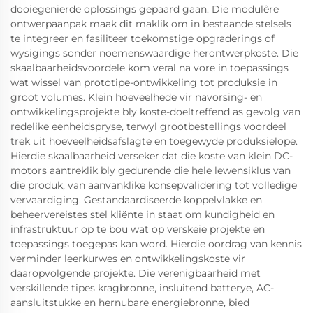
dooiegenierde oplossings gepaard gaan. Die modulêre
ontwerpaanpak maak dit maklik om in bestaande stelsels
te integreer en fasiliteer toekomstige opgraderings of
wysigings sonder noemenswaardige herontwerpkoste. Die
skaalbaarheidsvoordele kom veral na vore in toepassings
wat wissel van prototipe-ontwikkeling tot produksie in
groot volumes. Klein hoeveelhede vir navorsing- en
ontwikkelingsprojekte bly koste-doeltreffend as gevolg van
redelike eenheidspryse, terwyl grootbestellings voordeel
trek uit hoeveelheidsafslagte en toegewyde produksielope.
Hierdie skaalbaarheid verseker dat die koste van klein DC-
motors aantreklik bly gedurende die hele lewensiklus van
die produk, van aanvanklike konsepvalidering tot volledige
vervaardiging. Gestandaardiseerde koppelvlakke en
beheervereistes stel kliënte in staat om kundigheid en
infrastruktuur op te bou wat op verskeie projekte en
toepassings toegepas kan word. Hierdie oordrag van kennis
verminder leerkurwes en ontwikkelingskoste vir
daaropvolgende projekte. Die verenigbaarheid met
verskillende tipes kragbronne, insluitend batterye, AC-
aansluitstukke en hernubare energiebronne, bied