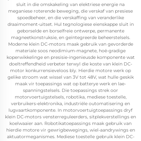
sluit in die omskakeling van elektriese energie na
meganiese roterende beweging, die verskaf van presiese
spoedbeheer, en die verskaffing van veranderlike
draaimoment-uitset. Hul tegnologiese eienskappe sluit in
geborselde en borselfreie ontwerpe, permanente
magneetkonstruksie, en geïntegreerde beheerstelsels.
Moderne klein DC-motors maak gebruik van gevorderde
materiale soos neodimium-magnete, hoë-gradige
koperwikkelinge en presisie-ingenieusde komponente wat
doeltreffendheid verbeter terwyl die koste van klein DC-
motor konkurrensieveloos bly. Hierdie motore werk op
gelike stroom wat wissel van 3V tot 48V, wat hulle geskik
maak vir toepassings wat op batterye werk en lae-
spanningstelsels. Die toepassings strek oor
motorvoertuigstelsels, robotika, mediese toestelle,
verbruikers-elektronika, industriële outomatisering en
lugvaartkomponente. In motorvoertuigtoepassings dryf
klein DC-motors vensterreguleerders, sitplekverstellings en
koelwaaier aan. Robotikatoepassings maak gebruik van
hierdie motore vir gewrigbewegings, wiel-aandrywings en
aktuatormeganismes. Mediese toestelle gebruik klein DC-