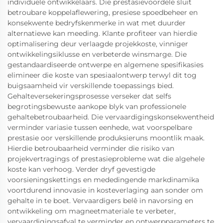
individuele ontwikkelaars. Die prestasievoordele sluit
betroubare koppelaflewering, presiese spoedbeheer en
konsekwente bedryfskenmerke in wat met duurder
alternatiewe kan meeding. Klante profiteer van hierdie
optimalisering deur verlaagde projekkoste, vinniger
ontwikkelingsiklusse en verbeterde winsmarge. Die
gestandaardiseerde ontwerpe en algemene spesifikasies
elimineer die koste van spesiaalontwerp terwyl dit tog
buigsaamheid vir verskillende toepassings bied.
Gehalteversekeringsprosesse verseker dat selfs
begrotingsbewuste aankope blyk van professionele
gehaltebetroubaarheid. Die vervaardigingskonsekwentheid
verminder variasie tussen eenhede, wat voorspelbare
prestasie oor verskillende produksieruns moontlik maak.
Hierdie betroubaarheid verminder die risiko van
projekvertragings of prestasieprobleme wat die algehele
koste kan verhoog. Verder dryf gevestigde
voorsieningskettings en mededingende markdinamika
voortdurend innovasie in kosteverlaging aan sonder om
gehalte in te boet. Vervaardigers belê in navorsing en
ontwikkeling om magneetmateriale te verbeter,
vervaardigingsafval te verminder en ontwerpparameters te