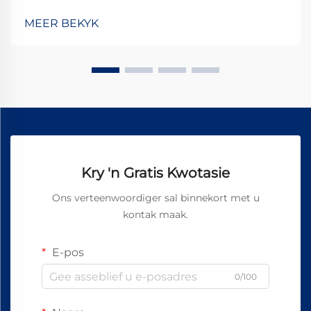
elektronika, het mikro-DC-motors onontbeerlike
komponente geword wat ons daaglikse tegnologiese
MEER BEKYK
interaksies dryf. Van die subtiele vibrasie in s...
Kry 'n Gratis Kwotasie
Ons verteenwoordiger sal binnekort met u
kontak maak.
E-pos
0/100