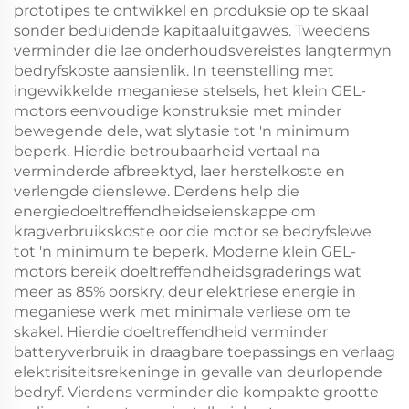
prototipes te ontwikkel en produksie op te skaal
sonder beduidende kapitaaluitgawes. Tweedens
verminder die lae onderhoudsvereistes langtermyn
bedryfskoste aansienlik. In teenstelling met
ingewikkelde meganiese stelsels, het klein GEL-
motors eenvoudige konstruksie met minder
bewegende dele, wat slytasie tot 'n minimum
beperk. Hierdie betroubaarheid vertaal na
verminderde afbreektyd, laer herstelkoste en
verlengde dienslewe. Derdens help die
energiedoeltreffendheidseienskappe om
kragverbruikskoste oor die motor se bedryfslewe
tot 'n minimum te beperk. Moderne klein GEL-
motors bereik doeltreffendheidsgraderings wat
meer as 85% oorskry, deur elektriese energie in
meganiese werk met minimale verliese om te
skakel. Hierdie doeltreffendheid verminder
batteryverbruik in draagbare toepassings en verlaag
elektrisiteitsrekeninge in gevalle van deurlopende
bedryf. Vierdens verminder die kompakte grootte