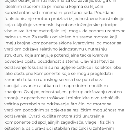
pojednostavljenim zahtevima za održavanje, što ga čini
idealnim izborom za primene u kojima su ključni
konzistentan rad i minimalni prestanci rada. Pouzdano
funkcionisanje motora proizlazi iz jednostavne konstrukcije
koja uključuje vremenski isprobane inženjerske principe i
visokokvalitetne materijale koji mogu da podnesu zahtevne
radne uslove. Za razliku od složenih sistema motora koji
imaju brojne komponente sklonе kvarovima, dc motor sa
vratilom održava relativno jednostavnu unutrašnju
strukturu koja smanjuje potencijalne tačke kvarova i
povećava opštu pouzdanost sistema. Glavni zahtevi za
održavanje fokusirani su na ugljene četkice i kolektor, obe
lako dostupne komponente koje se mogu pregledati i
zameniti tokom rutinskog servisa bez potrebe za
specijalizovanim alatkama ili naprednim tehničkim
znanjem. Ovaj pojednostavljeni pristup održavanju znatno
smanjuje operativne troškove i minimizira nivo tehničkih
veština potrebnih za održavanje, što čini dc motor sa
vratilom pogodnim za objekte sa različitim mogućnostima
održavanja. Čvrsti kućište motora štiti unutrašnje
komponente od spoljašnjih zagađivača, vlage i fizičkih
oštećenja, osiguravajući stabilan rad čak i u zahtevnim