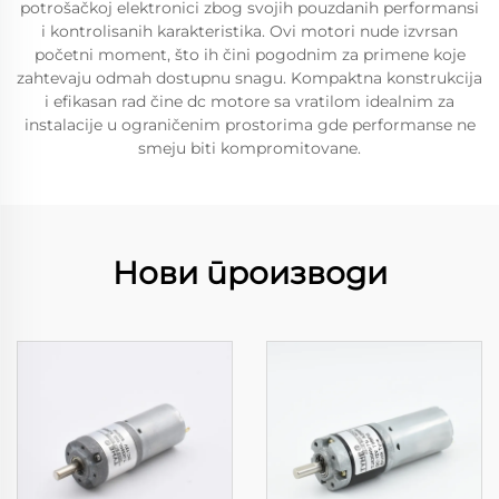
potrošačkoj elektronici zbog svojih pouzdanih performansi
i kontrolisanih karakteristika. Ovi motori nude izvrsan
početni moment, što ih čini pogodnim za primene koje
zahtevaju odmah dostupnu snagu. Kompaktna konstrukcija
i efikasan rad čine dc motore sa vratilom idealnim za
instalacije u ograničenim prostorima gde performanse ne
smeju biti kompromitovane.
Нови производи