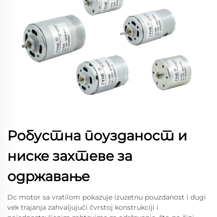
Робустна поузданост и
ниске захтеве за
одржавање
Dc motor sa vratilom pokazuje izuzetnu pouzdanost i dugi
vek trajanja zahvaljujući čvrstoj konstrukciji i