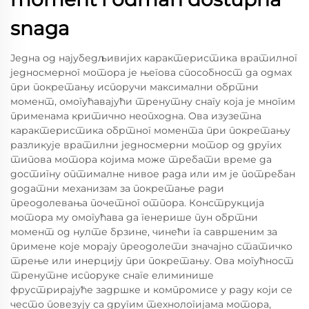
snaga
Једна од најубедљивијих карактеристика вратилног
једносмерног мотора је његова способност да одмах
при покретању испоручи максимални обртни
момент, омогућавајући тренутну снагу која је многим
применама критично неопходна. Ова изузетна
карактеристика обртног момента при покретању
разликује вратилни једносмерни мотор од других
типова мотора којима може требати време да
достигну оптималне нивое рада или им је потребан
додатни механизам за покретање ради
преодолевања почетног отпора. Конструкција
мотора му омогућава да генерише пун обртни
момент од нулте брзине, чинећи га савршеним за
примене које морају преодолети значајно статичко
трење или инерцију при покретању. Ова могућност
тренутне испоруке снаге елиминише
фрустрирајуће задршке и компромисе у раду који се
често повезују са другим технологијама мотора,