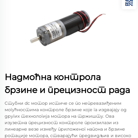
Надмоћна контрола
брзине и прецизност рада
Стубни dc мотор истиче се по непревазиђеним
могућностима контроле брзине које га издвајају од
других технологија мотора на тржишту. Ова
изузетна прецизност контроле произилази из
линеарне везе између приложеног напона и брзине
ротације мотора, стварајући предвидљив и високо