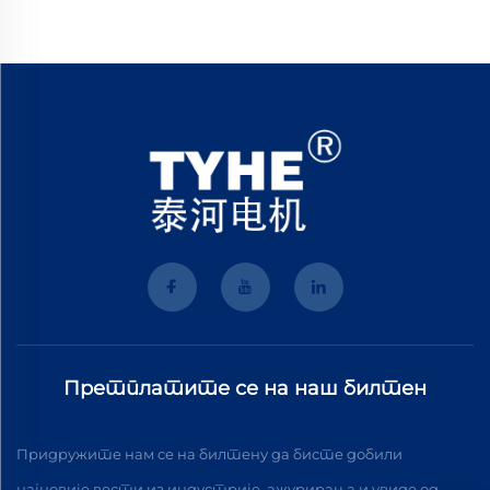
Претплатите се на наш билтен
Придружите нам се на билтену да бисте добили
најновије вести из индустрије, ажурирања и увиде од