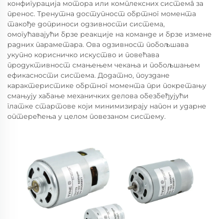
конфигурација мотора или комплексних системâ за
пренос. Тренутна доступност обртног момента
такође доприноси одзивности система,
омогућавајући брзе реакције на команде и брзе измене
радних параметара. Ова одзивност побољшава
укупно корисничко искуство и повећава
продуктивност смањењем чекања и побољшањем
ефикасности система. Додатно, поуздане
карактеристике обртног момента при покретању
смањују хабање механичких делова обезбеђујући
глатке стартове који минимизирају напон и ударне
оптерећења у целом повезаном систему.