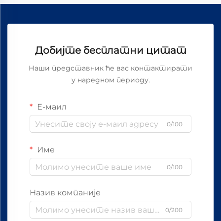
Добијте бесплатни цитат
Наши представник ће вас контактирати
у наредном периоду.
Е-маил
0/100
Име
0/100
Назив компаније
0/200