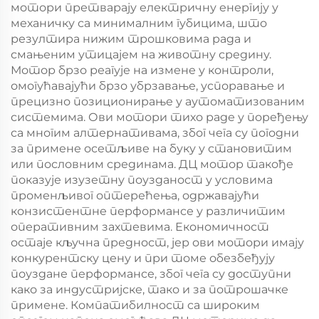
мотори претварају електричну енергију у
механичку са минималним губицима, што
резултира нижим трошковима рада и
смањеним утицајем на животну средину.
Мотор брзо реагује на измене у контроли,
омогућавајући брзо убрзавање, успоравање и
прецизно позиционирање у аутоматизованим
системима. Ови мотори тихо раде у поређењу
са многим алтернативама, због чега су погодни
за примене осетљиве на буку у становитим
или пословним срединама. ДЦ мотор такође
показује изузетну поузданост у условима
променљивог оптерећења, одржавајући
конзистентне перформансе у различитим
оперативним захтевима. Економичност
остаје кључна предност, јер ови мотори имају
конкурентску цену и при томе обезбеђују
поуздане перформансе, због чега су доступни
како за индустријске, тако и за потрошачке
примене. Компатибилност са широким