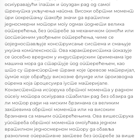
осигуравајући глатак и поуздан рад од самог
тренутка укључења напона. Високи обртни момент
при покретању такође значи да вратилни
једносмерни мотори могу одмах поднети велика
оптерећења, без потребе за механичком помоћи или
постепеним увођењем оптерећења, чиме се
поједностављује конструисање система и смањује
укупна комплексност. Ова карактеристика показује
се посебно вредном у индустријским применама где
машина мора да стартује под оптерећењем, као
што су транспортне траке које превозе материјал,
пумпе које обрађују вискозне флуиде или производна
опрема која процесуира густе материјале.
Конзистентна испорука обртног момента у радном
опсегу мотора осигурава стабилан рад без обзира да
ли мотор ради на ниским брзинама са великим
захтевима обртног момента или на високим
брзинама са мањим оптерећењима. Ова вишеструка
употреба обртног момента омогућава једном
вратилном једносмерном мотору да обавља
разнолике оперативне захтеве без потребе за више