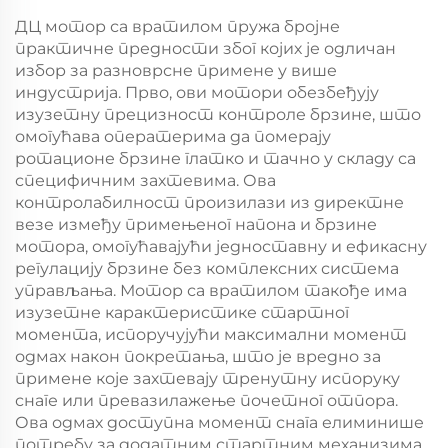
ДЦ мотор са вратилом пружа бројне
практичне предности због којих је одличан
избор за разноврсне примене у више
индустрија. Прво, ови мотори обезбеђују
изузетну прецизност контроле брзине, што
омогућава оператерима да померају
ротационе брзине глатко и тачно у складу са
специфичним захтевима. Ова
контролабилност произилази из директне
везе између примењеног напона и брзине
мотора, омогућавајући једноставну и ефикасну
регулацију брзине без комплексних система
управљања. Мотор са вратилом такође има
изузетне карактеристике стартног
момента, испоручујући максимални момент
одмах након покретања, што је вредно за
примене које захтевају тренутну испоруку
снаге или превазилажење почетног отпора.
Ова одмах доступна момент снага елиминише
потребу за додатним стартним механизима,