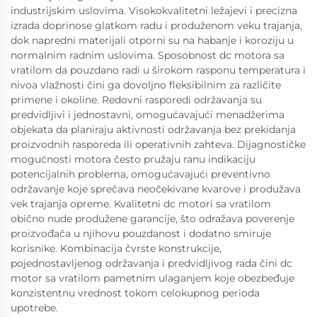
industrijskim uslovima. Visokokvalitetni ležajevi i precizna
izrada doprinose glatkom radu i produženom veku trajanja,
dok napredni materijali otporni su na habanje i koroziju u
normalnim radnim uslovima. Sposobnost dc motora sa
vratilom da pouzdano radi u širokom rasponu temperatura i
nivoa vlažnosti čini ga dovoljno fleksibilnim za različite
primene i okoline. Redovni rasporedi održavanja su
predvidljivi i jednostavni, omogućavajući menadžerima
objekata da planiraju aktivnosti održavanja bez prekidanja
proizvodnih rasporeda ili operativnih zahteva. Dijagnostičke
mogućnosti motora često pružaju ranu indikaciju
potencijalnih problema, omogućavajući preventivno
održavanje koje sprečava neočekivane kvarove i produžava
vek trajanja opreme. Kvalitetni dc motori sa vratilom
obično nude produžene garancije, što odražava poverenje
proizvođača u njihovu pouzdanost i dodatno smiruje
korisnike. Kombinacija čvrste konstrukcije,
pojednostavljenog održavanja i predvidljivog rada čini dc
motor sa vratilom pametnim ulaganjem koje obezbeđuje
konzistentnu vrednost tokom celokupnog perioda
upotrebe.