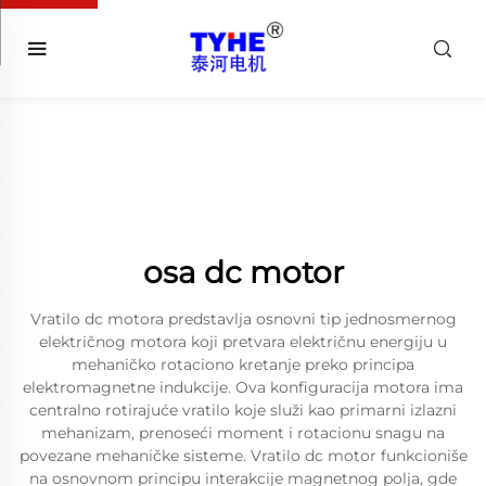
osa dc motor
Vratilo dc motora predstavlja osnovni tip jednosmernog
električnog motora koji pretvara električnu energiju u
mehaničko rotaciono kretanje preko principa
elektromagnetne indukcije. Ova konfiguracija motora ima
centralno rotirajuće vratilo koje služi kao primarni izlazni
mehanizam, prenoseći moment i rotacionu snagu na
povezane mehaničke sisteme. Vratilo dc motor funkcioniše
na osnovnom principu interakcije magnetnog polja, gde