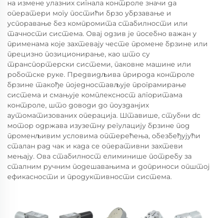
на измене улазних сигнала контроле значи да
оператери могу постићи брзо убрзавање и
успоравање без компромита стабилности или
тачности система. Овај одзив је посебно важан у
применама које захтевају честе промене брзине или
прецизно позиционирање, као што су
транспортерски системи, паковне машине или
роботске руке. Предвидљива природа контроле
брзине такође поједностављује програмирање
система и смањује комплексност алгоритама
контроле, што доводи до поузданјих
аутоматизованих операција. Штавише, стубни dc
мотор одржава изузетну регулацију брзине под
променљивим условима оптерећења, обезбеђујући
сталан рад чак и када се оперативни захтеви
мењају. Ова стабилност елиминише потребу за
сталним ручним подешавањима и доприноси општој
ефикасности и продуктивности система.