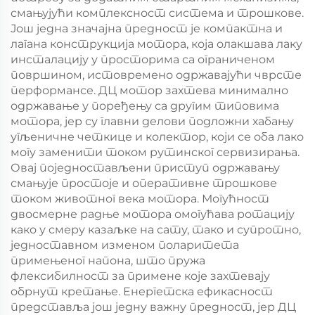
смањујући комплексност система и трошкове.
Још једна значајна предност је компактна и
лагана конструкција мотора, која олакшава лаку
инсталацију у просторима са ограниченом
површином, истовремено одржавајући чврсте
перформансе. ДЦ мотор захтева минимално
одржавање у поређењу са другим типовима
мотора, јер су главни делови подложни хабању
угљеничне четкице и колектор, који се оба лако
могу заменити током рутинског сервизирања.
Овај поједностављени приступ одржавању
смањује простоје и оперативне трошкове
током животног века мотора. Могућност
двосмерне радње мотора омогућава ротацију
како у смеру казаљке на сату, тако и супротно,
једноставном изменом поларитета
примењеног напона, што пружа
флексибилност за примене које захтевају
обрнут кретање. Енергетска ефикасност
представља још једну важну предност, јер ДЦ