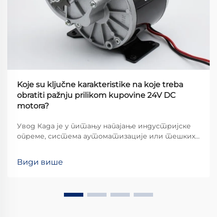
Koje su ključne karakteristike na koje treba
obratiti pažnju prilikom kupovine 24V DC
motora?
Увод Када је у питању напајање индустријске
опреме, система аутоматизације или тешких
апликација, 24V DC мотори истичу се као
популаран избор због оптималне равнотеже
Види више
снаге, ефикасности и сигурности. Међутим,
бирање правог мотора...