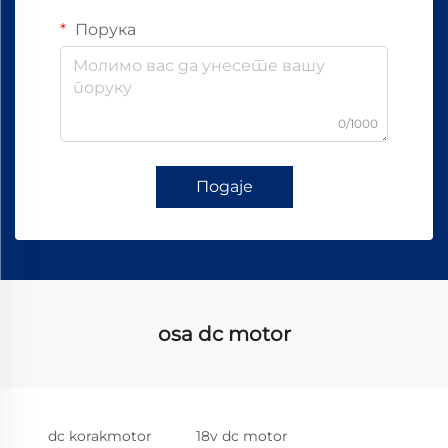
Порука
0/1000
Подаје
osa dc motor
dc korakmotor
18v dc motor