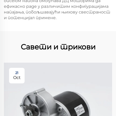
опсегом напона омогућава ДЦ моторима да
ефикасно раде у различитим конфигурацијама
напајања, побољшавајући њихову свестраност
и потенцијал примене.
Савети и трикови
21
Oct