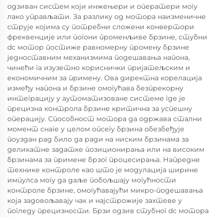
одзиван систем који инжењери и оператери могу
лако управљати. За разлику од мотора наизменичне
струје којима су потребни сложени конвертори
фреквенције или погони променљиве брзине, стубни
dc мотор постиже равномерну промену брзине
једноставним механизмима подешавања напона,
чинећи га изузетно кориснички пријатељским и
економичним за примену. Ова директна корелација
између напона и брзине омогућава безпрекорну
интеграцију у аутоматизоване системе где је
прецизна контрола брзине критична за успешну
операцију. Способност мотора да одржава стални
момент снаге у целом опсегу брзина обезбеђује
поуздан рад било да ради на ниским брзинама за
деликатне задатке позиционирања или на високим
брзинама за примене брзог процесирања. Напредне
технике контроле као што је модулација ширине
импулса могу да даље побољшају могућности
контроле брзине, омогућавајући микро-подешавања
која задовољавају чак и најстрожије захтеве у
погледу прецизности. Брзи одзив стубног dc мотора