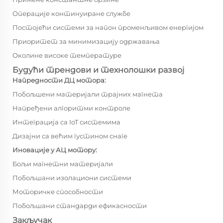
Операције континуиране службе
Постојећи системи за напон променљивом енергијом
Приоритет за минимизацију одржавања
Околине високе температуре
Будући трендови и технолошки развој
Напредности ДЦ мотора:
Побољшени материјали трајних магнета
Напређени алгоритми контроле
Интеграција са IoT системима
Дизајни са већим густином снаге
Иновације у АЦ мотору:
Бољи магнетни материјали
Побољшани изолациони системи
Моторичке способности
Побољшани стандарди ефикасности
Закључак