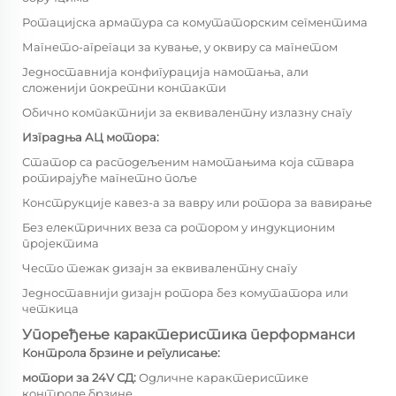
Ротацијска арматура са комутаторским сегментима
Магнето-агрегаци за кување, у оквиру са магнетом
Једноставнија конфигурација намотања, али
сложенији покретни контакти
Обично компактнији за еквивалентну излазну снагу
Изградња АЦ мотора:
Статор са расподељеним намотањима која ствара
ротирајуће магнетно поље
Конструкције кавез-а за вавру или ротора за вавирање
Без електричних веза са ротором у индукционим
пројектима
Често тежак дизајн за еквивалентну снагу
Једноставнији дизајн ротора без комутатора или
четкица
Упоређење карактеристика перформанси
Контрола брзине и регулисање:
мотори за 24V СД:
Одличне карактеристике
контроле брзине