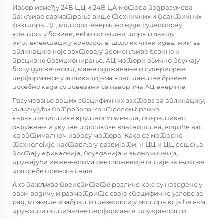
Избор између 24В ЦЦ и 24В ЦА мотора подразумева
пажљиво разматрање више техничких и практичних
фактора. ДЦ мотори генерално нуде супериорну
контролу брзине, већи почетни торк и лакшу
имплементацију контроле, што их чини идеалним за
апликације које захтевају променљиве брзине и
прецизно позиционирање. АЦ мотори обично пружају
бољу дуговечност, мање одржавање и супериорне
перформансе у апликацијама константне брзине,
посебно када су повезани са изворима АЦ енергије.
Разумевање ваших специфичних захтева за апликацију,
укључујући потребе за контролом брзине,
карактеристике крутног момента, оперативно
окружење и укупне трошкове власништва, водиће вас
ка оптималном избору мотора. Како се моторне
технологије настављају развијати, и ЦЦ и ЦЦ решења
постају ефикаснија, поузданија и економичнија,
пружајући инжењерима све сложеније опције за њихове
потребе преноса снаге.
Ако пажљиво преиспитате разлике које су наведене у
овом водичу и размотрите своје специфичне услове за
рад, можете изабрати технологију мотора која ће вам
пружити оптималне перформансе, поузданост и