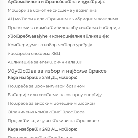
Аутомобилска и транспортна индустрија:
Мотори за помоћне системе у возилима
АЦ мотори у електричним и хибридним возилима
Проблеми са компатибилношћу система батерије
Употребљавајуће и комерцијалне апликације:
Критеријуми за избор мотора уређаја
Употреба система ХВЦ
Апликације за електрични алати
Упутства за избор и најбоље праксе
Када изабрати 24В ДЦ моторе:
Потребе за променљивом брзином
Батерије или системи на соларну енергију
Потреба за високим почетним торком
Ограничења компактног простора
Пројекти који су осетљиви на трошкове
Када изабрати 24В АЦ моторе:
Примене константне брзине