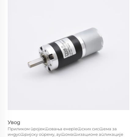
Увод
Приликом пројектовања енергетских система за
индустријску опрему, аутоматизационе апликације