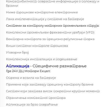
Компатибилност повратне информације о положају и
брзини
Ниже трошкове контролне електронике
Лака имплементација у системе на батерије
Системи за контролу моторних променљивих струја:
Комплексни променљиви фреквентни уређаји (VFD)
Векторна контрола за прецизно регулисање торка
Виши системи контроле трошкова
Уговорни број
Комплекснија инсталација и подешавање
Апликација
- Специфичне разматрање
Где 24V ДЦ Мотори Екцел:
Опрема и возила на батерије
Примене које захтевају прецизну контролу брзине
Систем који захтева висок покретни крутни момент
Ограничења компактног простора
Апликације за брзо повраћање