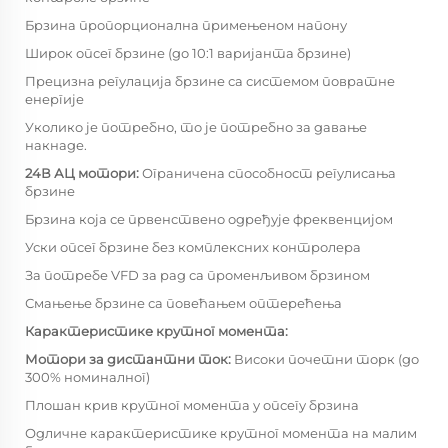
Брзина пропорционална примењеном напону
Широк опсег брзине (до 10:1 варијанта брзине)
Прецизна регулација брзине са системом повратне
енергије
Уколико је потребно, то је потребно за давање
накнаде.
24В АЦ мотори:
Ограничена способност регулисања
брзине
Брзина која се првенствено одређује фреквенцијом
Уски опсег брзине без комплексних контролера
За потребе VFD за рад са променљивом брзином
Смањење брзине са повећањем оптерећења
Карактеристике крутног момента:
Мотори за дистантни ток:
Високи почетни торк (до
300% номиналног)
Плошан крив крутног момента у опсегу брзина
Одличне карактеристике крутног момента на малим