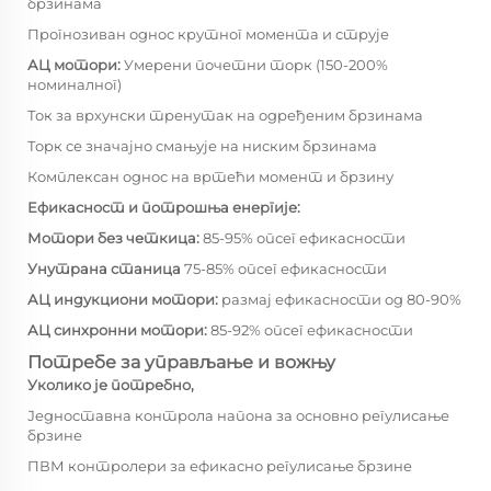
брзинама
Прогнозиван однос крутног момента и струје
АЦ мотори:
Умерени почетни торк (150-200%
номиналног)
Ток за врхунски тренутак на одређеним брзинама
Торк се значајно смањује на ниским брзинама
Комплексан однос на вртећи момент и брзину
Ефикасност и потрошња енергије:
Мотори без четкица:
85-95% опсег ефикасности
Унутрана станица
75-85% опсег ефикасности
АЦ индукциони мотори:
размај ефикасности од 80-90%
АЦ синхронни мотори:
85-92% опсег ефикасности
Потребе за управљање и вожњу
Уколико је потребно,
Једноставна контрола напона за основно регулисање
брзине
ПВМ контролери за ефикасно регулисање брзине