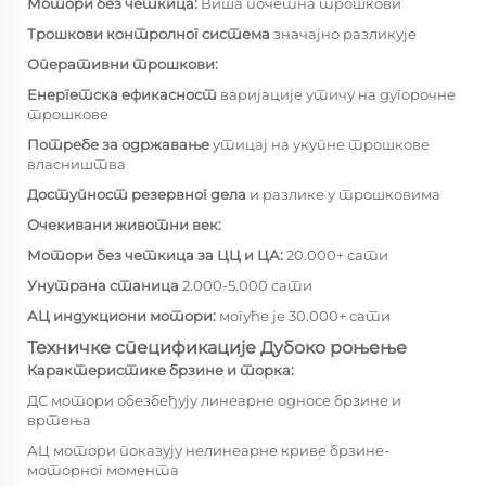
Мотори без четкица:
Виша почетна трошкови
Трошкови контролног система
значајно разликује
Оперативни трошкови:
Енергетска ефикасност
варијације утичу на дугорочне
трошкове
Потребе за одржавање
утицај на укупне трошкове
власништва
Доступност резервног дела
и разлике у трошковима
Очекивани животни век:
Мотори без четкица за ЦЦ и ЦА:
20.000+ сати
Унутрана станица
2.000-5.000 сати
АЦ индукциони мотори:
могуће је 30.000+ сати
Техничке спецификације Дубоко роњење
Карактеристике брзине и торка:
ДС мотори обезбеђују линеарне односе брзине и
вртења
АЦ мотори показују нелинеарне криве брзине-
моторног момента