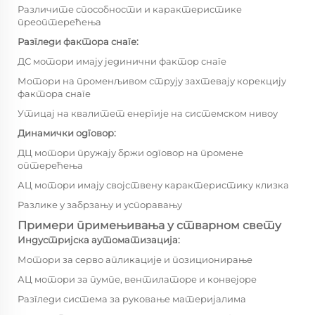
Различите способности и карактеристике
преоптерећења
Разгледи фактора снаге:
ДС мотори имају јединични фактор снаге
Мотори на променљивом струју захтевају корекцију
фактора снаге
Утицај на квалитет енергије на системском нивоу
Динамички одговор:
ДЦ мотори пружају бржи одговор на промене
оптерећења
АЦ мотори имају својствену карактеристику клизка
Разлике у забрзању и успоравању
Примери примењивања у стварном свету
Индустријска аутоматизација:
Мотори за серво апликације и позиционирање
АЦ мотори за пумпе, вентилаторе и конвејоре
Разгледи система за руковање материјалима