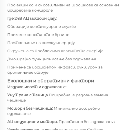
Пројекти који су осетљиви на трошкове са основним
потребама контроле
Где 24В АЦ мотори сјају:
Операције континуиране службе
Примене константне брзине
Постављање на високу инерцију
Окружења са проблемима квалитета енергије
Дуготрајно функционисање без одржавања
Примене са постојећом инфраструктуром за
променљиве струје
Еколошки и оперативни фактори
Издржљивост и одржавање:
Унутрана станица
Потребна је редовна замена
четкице
Мотори без четкица:
Минимално потребно
одржавање
АЦ индукциони мотори:
Практично без одржавања
Услуга одржавања лежаја
сличан за све типове