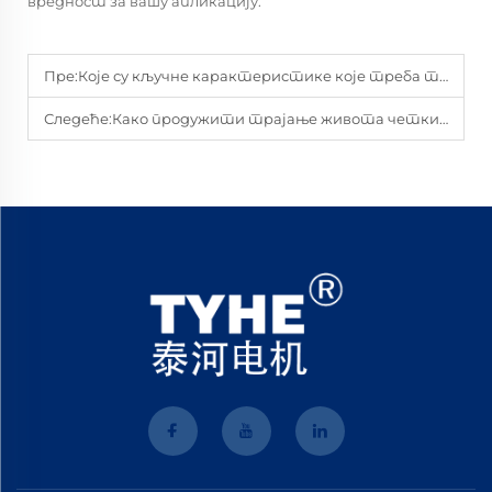
вредност за вашу апликацију.
Пре:
Које су кључне карактеристике које треба тражити приликом куповине 24V ДЦ мотора?
Следеће:
Како продужити трајање живота четкице за ДЦ мотор?