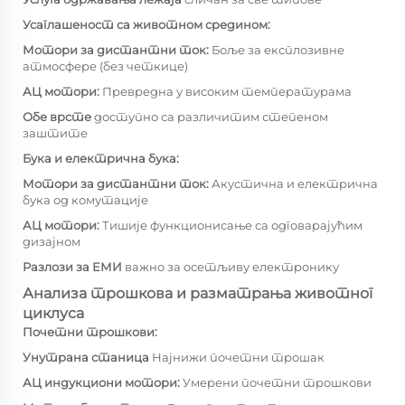
Усаглашеност са животном средином:
Мотори за дистантни ток:
Боље за експлозивне
атмосфере (без четкице)
АЦ мотори:
Превредна у високим температурама
Обе врсте
доступно са различитим степеном
заштите
Бука и електрична бука:
Мотори за дистантни ток:
Акустична и електрична
бука од комутације
АЦ мотори:
Тишије функционисање са одговарајућим
дизајном
Разлози за ЕМИ
важно за осетљиву електронику
Анализа трошкова и разматрања животног
циклуса
Почетни трошкови:
Унутрана станица
Најнижи почетни трошак
АЦ индукциони мотори:
Умерени почетни трошкови