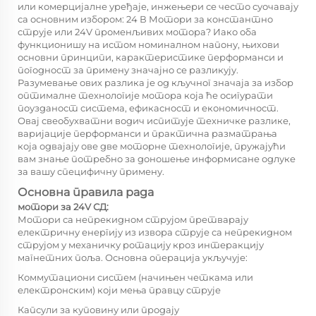
или комерцијалне уређаје, инжењери се често суочавају
са основним избором: 24 В
Мотори за константно
струје
или 24V променљивих мотора? Иако оба
функционишу на истом номиналном напону, њихови
основни принципи, карактеристике перформанси и
погодност за примену значајно се разликују.
Разумевање ових разлика је од кључног значаја за избор
оптималне технологије мотора која ће осигурати
поузданост система, ефикасност и економичност.
Овај свеобухватни водич испитује техничке разлике,
варијације перформанси и практична разматрања
која одвајају ове две моторне технологије, пружајући
вам знање потребно за доношење информисане одлуке
за вашу специфичну примену.
Основна правила рада
мотори за 24V СД:
Мотори са непрекидном струјом претварају
електричну енергију из извора струје са непрекидном
струјом у механичку ротацију кроз интеракцију
магнетних поља. Основна операција укључује:
Коммутациони систем (начињен четкама или
електронским) који мења правцу струје
Капсули за куповину или продају