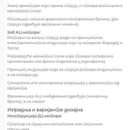
Завиј арматуре који прима струју и ствара ротационо
магнетско поље
Регулација напона директно контролише брзину, док
струја одређује вртежни момент
24В АЦ мотори:
Мотори на ваљну струју раде на принципима
електромагнетне индукције које су открили Фарадеј и
Тесла:
Ротирајуће магнетно поље које ствара полифазно
променљиво или фазно подељење у једнофазној
Принцип индукције када се струје ротора индукциони,
а не испоручују
Синхронна или асинхронна операција у зависности од
пројекта
Фреквенција АЦ снабдевања одређује синхронну
брзину, а не напон
Изградња и варијанте дизајна
Конструкција ДЦ мотора:
Статор са трајним магнетима или петоним
обручцима