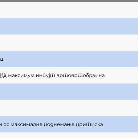
ац
建议 максимум инпујт вртовртобрзина
ни ос максималне поднемање притиска