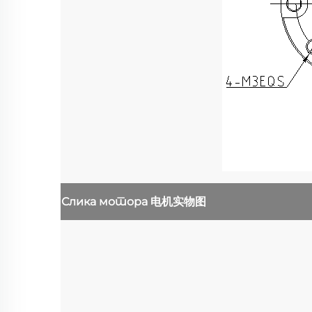
Слика мотора
电机实物图