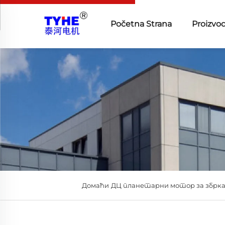
Početna Strana
Proizvod
Домаћи
ДЦ планетарни мотор за збрк