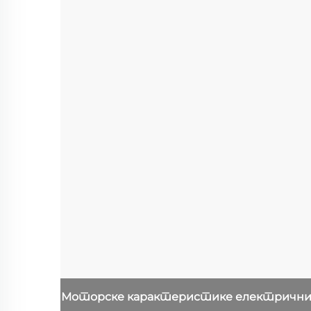
Моторске карактеристике
електрични