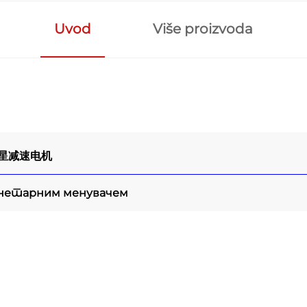
Uvod
Više proizvoda
星减速电机
анетарним менувачем