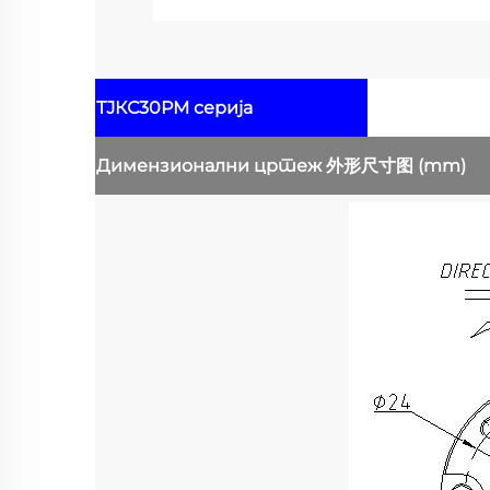
ТЈКС30РМ серија
Димензионални цртеж
外形尺寸图
(mm)