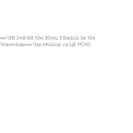
м 12В 24В 6В 10кг 30кгц 3 Ватт 5в 10в
Планетарни Гир Мотор са ЦЕ РОХС