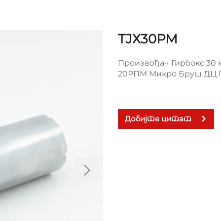
ТЈХ30РМ
Произвођач Гирбокс 30 м
20РПМ Микро Бруш ДЦ 
Добијте цитат