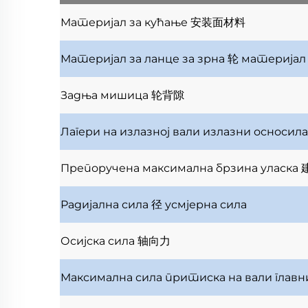
Материјал за кућање
安装面材料
Материјал за ланце за зрна
轮 материјал
Задња мишица
轮背隙
Лагери на излазној вали
излазни осносил
Препоручена максимална брзина уласка
Радијална сила
径 усмјерна сила
Осијска сила
轴向力
Максимална сила притиска на вали
глав