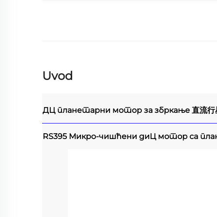
Uvod
ДЦ планетарни мотор за збркање
直流行
RS395 Микро-чишћени диЦ мотор са пл