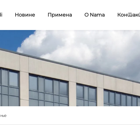
i
Новине
Примена
O Nama
Контак
ање