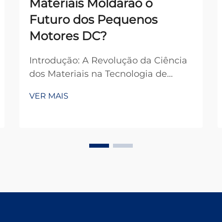
Materiais Moldarão o
Futuro dos Pequenos
Motores DC?
Introdução: A Revolução da Ciência
dos Materiais na Tecnologia de
Motores A evolução dos motores DC
VER MAIS
pequenos está passando por uma
mudança de paradigma,
impulsionada principalmente por
avanços na ciência dos materiais
que prometem redefinir os limites
fundamentais da eletrom...