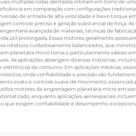
quais múltiplas rodas dentadas orbitam em torno de um
 eficiência em comparação com configurações tradiciona
versão de entrada de alta velocidade e baixo torque em 
gem controle preciso e geração substancial de força. As
ngenharia avançada de materiais, técnicas de fabricação
ida útil prolongada. Esses motores geralmente possuem 
s rotativos cuidadosamente balanceados, que minimiza
m planetária micro torna-o particularmente valioso em
veis. As aplicações abrangem diversas indústrias, incluin
e eletrônicos de consumo. Em aplicações médicas, esses
nósticos, onde confiabilidade e precisão são fundament
ento exato e controle suave de movimento, essenciais
a utiliza motores de engrenagem planetária micro em sis
automatizado, enquanto aplicações aeroespaciais incluem
o que exigem confiabilidade e desempenho excepciona