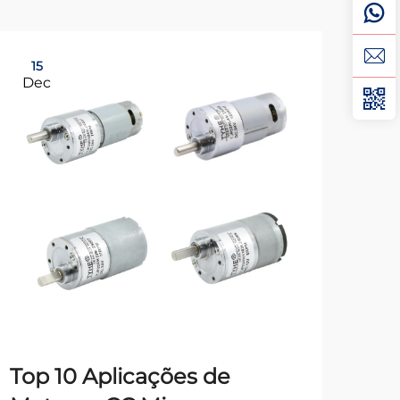
15
15
Dec
De
Top 10 Aplicações de
Di