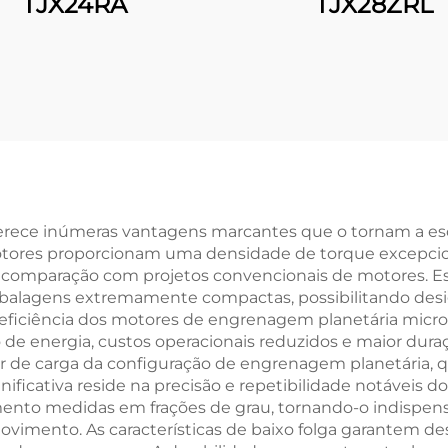
TJX24RA
TJX28ZRL
rece inúmeras vantagens marcantes que o tornam a esco
motores proporcionam uma densidade de torque excepcio
comparação com projetos convencionais de motores. Ess
alagens extremamente compactas, possibilitando desi
A eficiência dos motores de engrenagem planetária mic
energia, custos operacionais reduzidos e maior duraçã
rior de carga da configuração de engrenagem planetária, 
nificativa reside na precisão e repetibilidade notáveis
mento medidas em frações de grau, tornando-o indispens
ovimento. As características de baixo folga garantem d