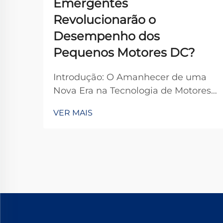
Emergentes
Revolucionarão o
Desempenho dos
Pequenos Motores DC?
Introdução: O Amanhecer de uma
Nova Era na Tecnologia de Motores
O cenário da tecnologia de
VER MAIS
pequenos motores DC encontra-se
à beira de uma revolução
transformadora. À medida que
avançamos pela Quarta Revolução
Industrial, tecnologias emergentes
estão prontas para...