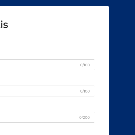
is
0/100
0/100
0/200