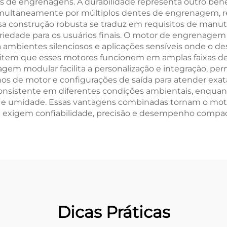
e engrenagens. A durabilidade representa outro benefí
 simultaneamente por múltiplos dentes de engrenagem,
. Essa construção robusta se traduz em requisitos de ma
opriedade para os usuários finais. O motor de engrenag
 ambientes silenciosos e aplicações sensíveis onde o d
item que esses motores funcionem em amplas faixas de
gem modular facilita a personalização e integração, per
s de motor e configurações de saída para atender exata
nsistente em diferentes condições ambientais, enquan
 e umidade. Essas vantagens combinadas tornam o mot
ue exigem confiabilidade, precisão e desempenho compac
Dicas Práticas