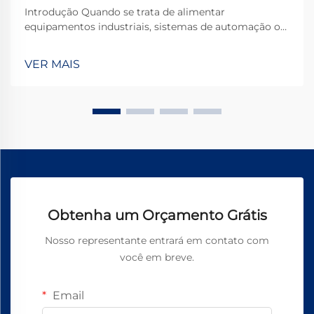
Introdução Quando se trata de alimentar
equipamentos industriais, sistemas de automação ou
aplicações pesadas, os motores CC de 24V destacam-
se como uma escolha popular devido ao equilíbrio
VER MAIS
ideal entre potência, eficiência e segurança. No
entanto, selecionar o motor certo...
Obtenha um Orçamento Grátis
Nosso representante entrará em contato com
você em breve.
Email