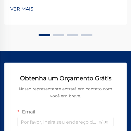
componentes indispensáveis que alimentam nossas
VER MAIS
interações tecnológicas diárias. Da vibração sutil em
s...
Obtenha um Orçamento Grátis
Nosso representante entrará em contato com
você em breve.
Email
0/100