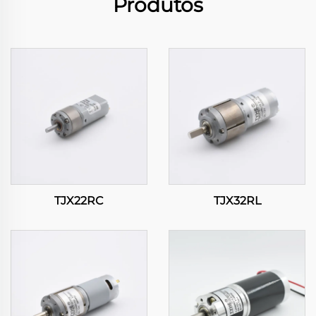
Produtos
TJX22RC
TJX32RL