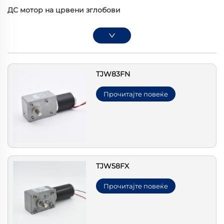
ДС мотор на црвени зглобови
TJW83FN
Прочитајте повеќе
TJW58FX
Прочитајте повеќе