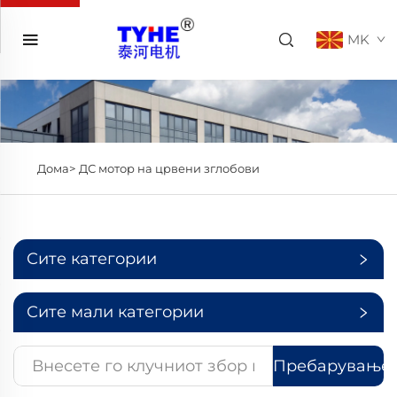
MK
Дома>
ДС мотор на црвени зглобови
Сите категории
Сите мали категории
Пребарување