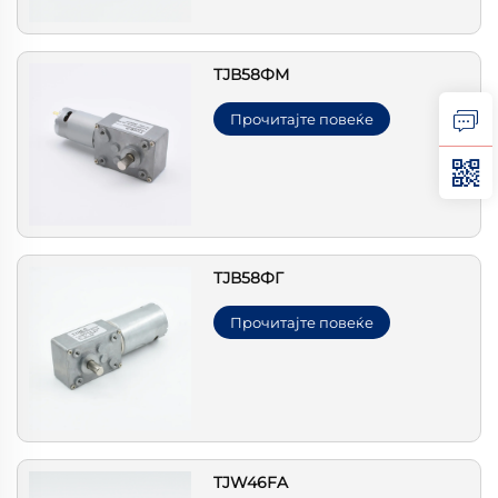
ТЈВ58ФМ
Прочитајте повеќе
ТЈВ58ФГ
Прочитајте повеќе
TJW46FA