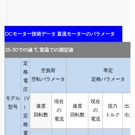
DCモーター技術データ
直流モーターのパラメータ
25-30での値
℃
室温での測定値
定
空負荷
率定
格
空転パラメータ
定格パラメータ
電
圧
モデル
（
V
現在
現在
速度
速度
扭力
出力
型号
）
の
の
回転数
回転数
トルク
出力
定
電流
電流
格
電