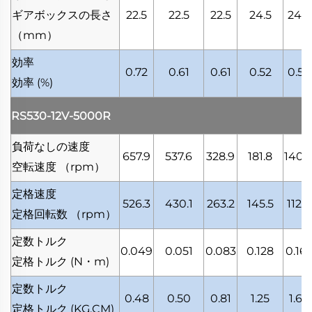
ギアボックスの長さ
22.5
22.5
22.5
24.5
24.5
（mm）
効率
0.72
0.61
0.61
0.52
0.52
効率
(%)
RS530-12V-5000R
負荷なしの速度
657.9
537.6
328.9
181.8
140.
空転速度
（rpm）
定格速度
526.3
430.1
263.2
145.5
112.4
定格回転数
（rpm）
定数トルク
0.049
0.051
0.083
0.128
0.16
定格トルク
(N・m)
定数トルク
0.48
0.50
0.81
1.25
1.62
定格トルク
(KG.CM)