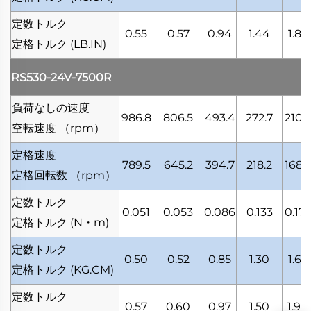
定数トルク
0.55
0.57
0.94
1.44
1.87
定格トルク
(LB.IN)
RS530-24V-7500R
負荷なしの速度
986.8
806.5
493.4
272.7
210.7
空転速度
（rpm）
定格速度
789.5
645.2
394.7
218.2
168.5
定格回転数
（rpm）
定数トルク
0.051
0.053
0.086
0.133
0.172
定格トルク
(N・m)
定数トルク
0.50
0.52
0.85
1.30
1.68
定格トルク
(KG.CM)
定数トルク
0.57
0.60
0.97
1.50
1.94