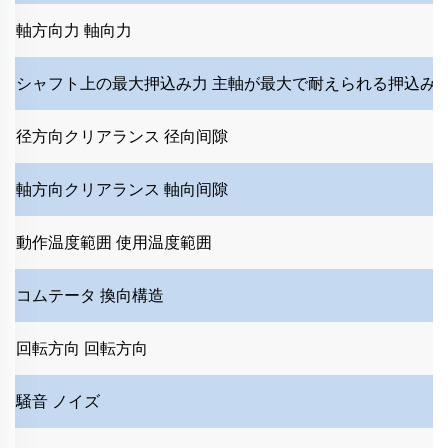
軸方向力
軸向力
シャフト上の最大押込み力
主軸が最大で耐えられる押込み
径方向クリアランス
径向间隙
軸方向クリアランス
軸向间隙
動作温度範囲
使用温度範囲
コムテータ
換向構造
回転方向
回転方向
騒音
ノイズ