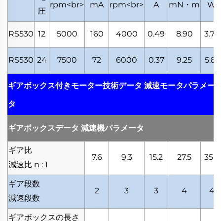
rpm<br>
mA
rpm<br>
A
mN・m
W
圧
RS530
12
5000
160
4000
0.49
8.90
3.73
RS530
24
7500
72
6000
0.37
9.25
5.81
ギアボックス付きモーター技術データ
減速モータパラメー
タ
ギアボックスデータ
減速機パラメータ
ギア比
7.6
9.3
15.2
27.5
35.6
減速比
n : 1
ギア段数
2
3
3
4
4
減速段数
ギアボックスの長さ