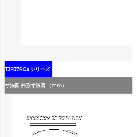
TJP37RGa シリーズ
寸法図
外形寸法図
（mm）