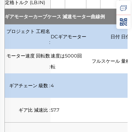
定格トルク
(LB.IN)
ギアモーターカーブケース
減速モーター曲線例
プロジェクト
工程名
DCギアモーター
日付
日付
:
モーター速度
回転数
速度は5000回
フルスケール
量程
:
転
ギアチェーン
級数
:
4
ギア比
減速比
:
57.7