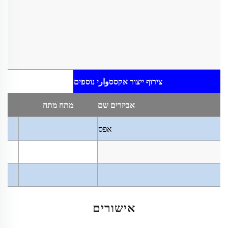
צירוף ייצור
אקססوارי נוספים
אביזרים
שם
מתח
מתח
אפס
אישורים