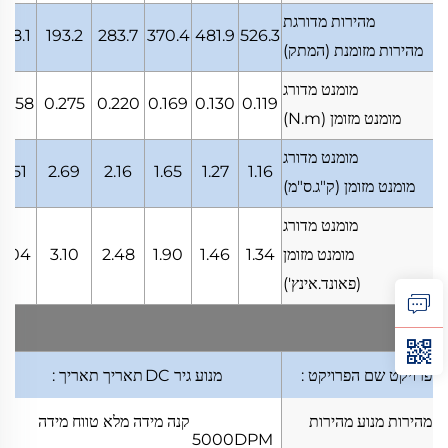
מהירות מדורגת
148.1
193.2
283.7
370.4
481.9
526.3
מהירות מזומנת
(המתק)
מומנט מדורג
0.358
0.275
0.220
0.169
0.130
0.119
מומנט מזומן
(N.m)
מומנט מדורג
3.51
2.69
2.16
1.65
1.27
1.16
מומנט מזומן
(ק"ג.ס"מ)
מומנט מדורג
מומנט מזומן
1.34
1.46
1.90
2.48
3.10
4.04
(פאונד.אינץ')
פרויקט
שם הפרויקט
:
מנוע גיר DC
תאריך
תאריך
:
מהירות מנוע
מהירות
קנה מידה מלא
טווח מידה
5000DPM