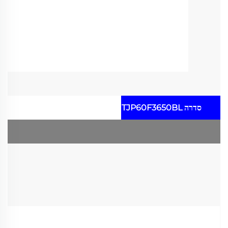
סדרה TJP60F3650BL