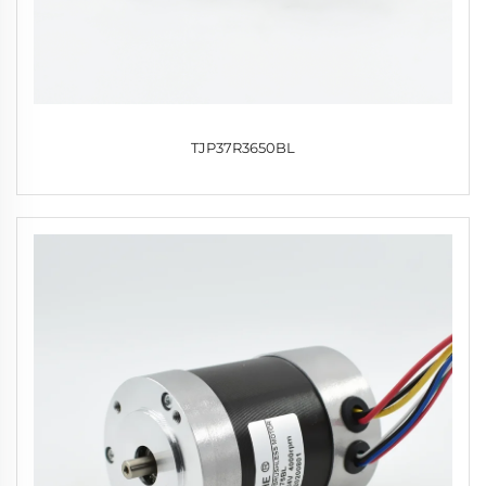
TJP37R3650BL