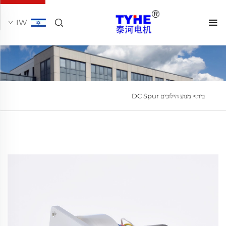
IW
בית>
מנוע הילוכים DC Spur