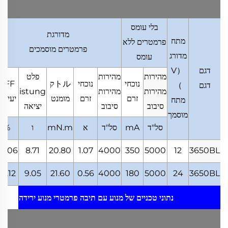
בלי עומס
מדורגת
מתח
פרמטרים ללא
פרמטרים מוסמכים
מדורג
עומס
דגם
（
V
מהירות
מהירות
פלט
נוכחי
נוכחי
トルק
EFF
דגם
）
מהירות
מהירות
istung
זרם
זרם
מומנט
יעילות
מתח
סיבוב
סיבוב
יציאה
מוסמך
סל"ד
mA
סל"ד
א
mN.m
ו
%
8.06
8.71
20.80
1.07
4000
350
5000
12
3650BL
67.12
9.05
21.60
0.56
4000
180
5000
24
3650BL
נתוני טכניים של מנוע עם תיבה
פרמטרי מנוע ירידה