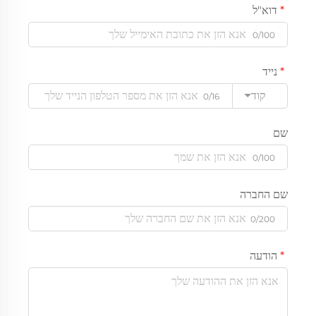
דוא"ל
0/100
נייד
קוד
0/16
שם
0/100
שם החברה
0/200
הודעה