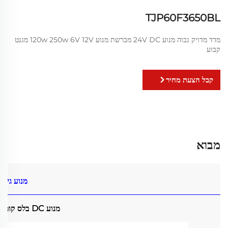
TJP60F3650BL
מדד מדויק גבוה מנוע 24V DC מברשת מנוע 120w 250w 6V 12V מגנט
קבוע
קבל הצעת מחיר
מבוא
מנוע גיר DC
מנוע DC בלס קומפקטי 3650BL עם תיבת גיר ספור