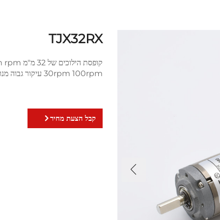
TJX32RX
30rpm 100rpm עיקור גבוה מנוע הילוכים הפלנטרי DC מיני מברוש
קבל הצעת מחיר