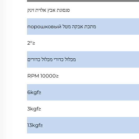
סגסוגת אבץ
אלוית זינק
מתכת אבקה
מטל порошковый
≤2°
מכלול כדורי
מכלול כדורים
≤10000 RPM
≤6kgf
≤3kgf
≤13kgf