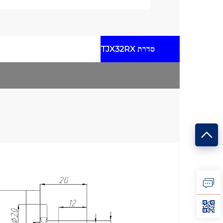
סדרת TJX32RX