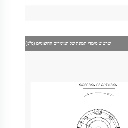
שרטוט מימדי
תמונה של המימדים החיצוניים
(מ"מ)