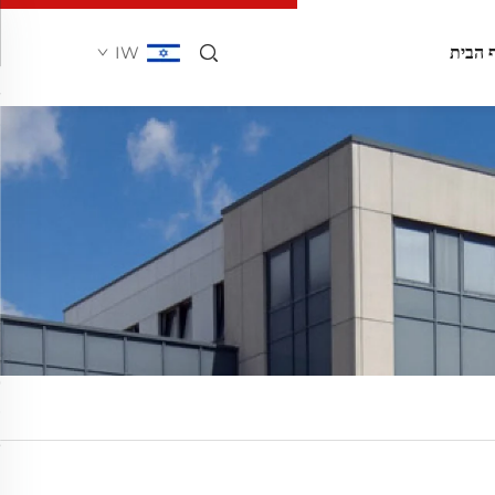
 הבית
IW