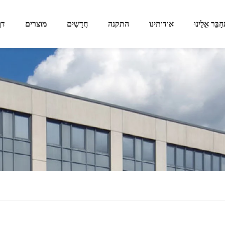
חַבֵּר אֵלֵינוּ
אודותינו
התקנה
חֲדָשִים
מוצרים
דף