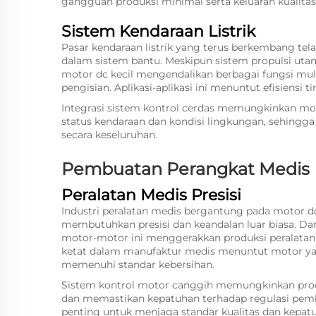
gangguan produksi minimal serta keluaran kualitas
Sistem Kendaraan Listrik
Pasar kendaraan listrik yang terus berkembang tel
dalam sistem bantu. Meskipun sistem propulsi ut
motor dc kecil mengendalikan berbagai fungsi mula
pengisian. Aplikasi-aplikasi ini menuntut efisiensi 
Integrasi sistem kontrol cerdas memungkinkan mo
status kendaraan dan kondisi lingkungan, sehingga
secara keseluruhan.
Pembuatan Perangkat Medis
Peralatan Medis Presisi
Industri peralatan medis bergantung pada motor d
membutuhkan presisi dan keandalan luar biasa. Da
motor-motor ini menggerakkan produksi peralatan
ketat dalam manufaktur medis menuntut motor ya
memenuhi standar kebersihan.
Sistem kontrol motor canggih memungkinkan prod
dan memastikan kepatuhan terhadap regulasi pem
penting untuk menjaga standar kualitas dan kepatu