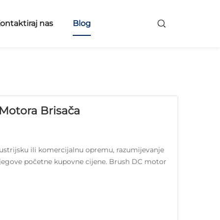
ontaktiraj nas
Blog
Motora Brisača
dustrijsku ili komercijalnu opremu, razumijevanje
 njegove početne kupovne cijene. Brush DC motor
ora...