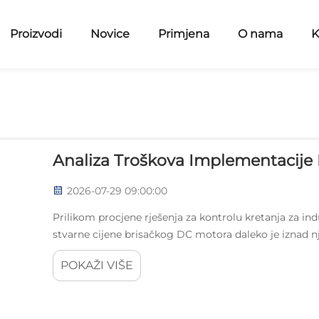
Proizvodi
Novice
Primjena
O nama
K
Analiza Troškova Implementacije 
2026-07-29 09:00:00
Prilikom procjene rješenja za kontrolu kretanja za in
stvarne cijene brisačkog DC motora daleko je iznad
je jedan od najprepoznatljivijih i najčešće korišten mot
POKAŽI VIŠE