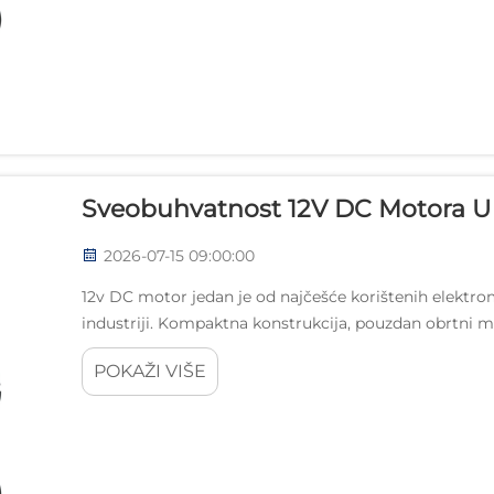
Sveobuhvatnost 12V DC Motora U
2026-07-15 09:00:00
12v DC motor jedan je od najčešće korištenih elekt
industriji. Kompaktna konstrukcija, pouzdan obrtni 
električnim sustavima vozila čine 12v DC motor neodol
POKAŽI VIŠE