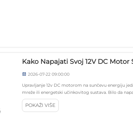
Kako Napajati Svoj 12V DC Motor
2026-07-22 09:00:00
Upravljanje 12v DC motorom na sunčevu energiju jedan
mreže ili energetski učinkovitog sustava. Bilo da nap
mehanizam ili poljoprivredni alat, 12V DC motor...
POKAŽI VIŠE