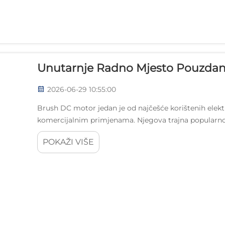
Unutarnje Radno Mjesto Pouzdan
2026-06-29 10:55:00
Brush DC motor jedan je od najčešće korištenih elekt
komercijalnim primjenama. Njegova trajna popularnost
jednostavnosti kontrole brzine i dokazane rezultate koj
POKAŽI VIŠE