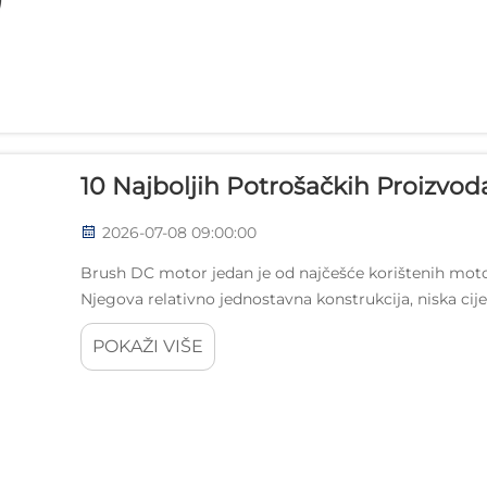
10 Najboljih Potrošačkih Proizvod
2026-07-08 09:00:00
Brush DC motor jedan je od najčešće korištenih mot
Njegova relativno jednostavna konstrukcija, niska ci
izborom za dizajnere proizvoda kojima je potreban mot
POKAŽI VIŠE