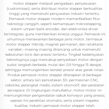
motor stepper meliputi pengadaan, penyesuaian
(customisasi), serta distribusi motor stepper berkualitas
tinggi yang memenuhi persyaratan industri tertentu.
Pemasok motor stepper modern memanfaatkan fitur
teknologi canggih, seperti kemampuan mikrostepping,
sistem umpan balik encoder, dan elektronika driver
terintegrasi, guna memberikan kinerja unggul. Pemasok ini
umumnya menawarkan berbagai jenis motor, termasuk
motor stepper hibrida, magnet permanen, dan reluktansi
variabel—masing-masing dirancang untuk memenuhi
kebutuhan torsi dan presisi tertentu. Tingkat kedahsyatan
teknologinya juga mencakup penyediaan motor dengan
sudut langkah berbeda, mulai dari 0,9 hingga 15 derajat,
sehingga memungkinkan kendali presisi atas gerak rotasi.
Produk pemasok motor stepper diterapkan di berbagai
sektor, antara lain pencetakan 3D, permesinan CNC,
robotika, perangkat medis, sistem otomotif, dan peralatan
aerospace. Di lingkungan manufaktur, motor-motor ini
memungkinkan pengendalian sabuk konveyor yang presisi,
operasi lini perakitan otomatis, serta sistem inspeksi
kualitas. Industri pemasok motor stepper telah