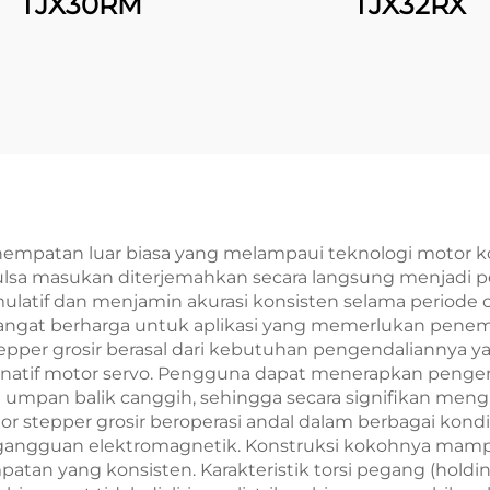
TJX30RM
TJX32RX
enempatan luar biasa yang melampaui teknologi motor 
pulsa masukan diterjemahkan secara langsung menjadi p
atif dan menjamin akurasi konsisten selama periode 
r sangat berharga untuk aplikasi yang memerlukan pene
tepper grosir berasal dari kebutuhan pengendaliannya 
ternatif motor servo. Pengguna dapat menerapkan pen
umpan balik canggih, sehingga secara signifikan mengur
r stepper grosir beroperasi andal dalam berbagai kond
 gangguan elektromagnetik. Konstruksi kokohnya mampu
tan yang konsisten. Karakteristik torsi pegang (holdin