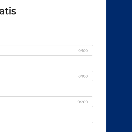
atis
0/100
0/100
0/200