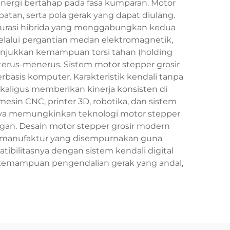
nergi bertahap pada fasa kumparan. Motor
atan, serta pola gerak yang dapat diulang.
igurasi hibrida yang menggabungkan kedua
elalui pergantian medan elektromagnetik,
nunjukkan kemampuan torsi tahan (holding
terus-menerus. Sistem motor stepper grosir
berbasis komputer. Karakteristik kendali tanpa
aligus memberikan kinerja konsisten di
mesin CNC, printer 3D, robotika, dan sistem
nanya memungkinkan teknologi motor stepper
ungan. Desain motor stepper grosir modern
es manufaktur yang disempurnakan guna
bilitasnya dengan sistem kendali digital
 kemampuan pengendalian gerak yang andal,