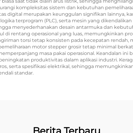
iasa saat tidak dialiri arus listrik, sehingga menghi
gurangi kompleksitas sistem dan kebutuhan pemeliharaan
s digital merupakan keunggulan signifikan lainnya, kar
gika terprogram (PLC), serta mesin yang dikendalikan 
ehingga menyederhanakan desain antarmuka dan kebutu
i rentang operasional yang luas, memungkinkan profil 
 pengiriman torsi tetap konsisten pada kecepatan rendah,
meliharaan motor stepper grosir tetap minimal berkat 
mperpanjang masa pakai operasional. Keandalan ini 
 peningkatan produktivitas dalam aplikasi industri. Ke
ros, serta spesifikasi elektrikal, sehingga memungkink
dali standar.
Berita Terbaru