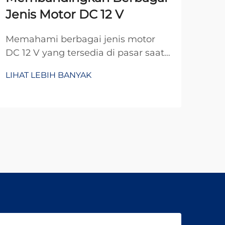
Jenis Motor DC 12 V
DC
yan
Memahami berbagai jenis motor
DC 12 V yang tersedia di pasar saat
Ket
ini sangat penting bagi insinyur,
men
LIHAT LEBIH BANYAK
desainer, dan produsen yang
men
LIH
mencari kinerja optimal dalam
per
aplikasi mereka. Motor DC 12 V
unt
merupakan solusi daya serba guna
ope
yang menghubungkan...
ber
kom
apli