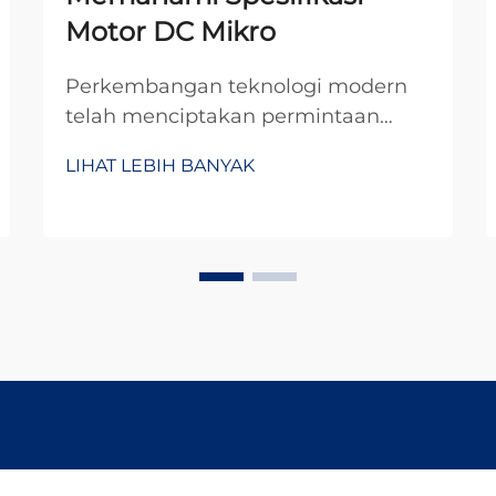
Motor DC Mikro
Perkembangan teknologi modern
telah menciptakan permintaan
yang belum pernah terjadi
LIHAT LEBIH BANYAK
sebelumnya terhadap solusi tenaga
yang ringkas dan efisien di berbagai
aplikasi. Di dunia miniaturisasi saat
ini, para insinyur dan desainer terus
mencari komponen andal yang
memberikan kinerja maksimal...