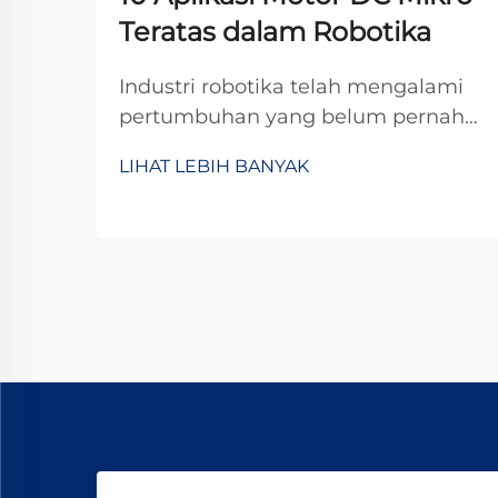
Teratas dalam Robotika
Industri robotika telah mengalami
pertumbuhan yang belum pernah
terjadi sebelumnya dalam beberapa
LIHAT LEBIH BANYAK
tahun terakhir, didorong oleh
kemajuan dalam miniaturisasi dan
rekayasa presisi. Di jantung banyak
sistem robotik terdapat komponen
penting yang memungkinkan
pergerakan dan kontrol yang presisi:
motor ...