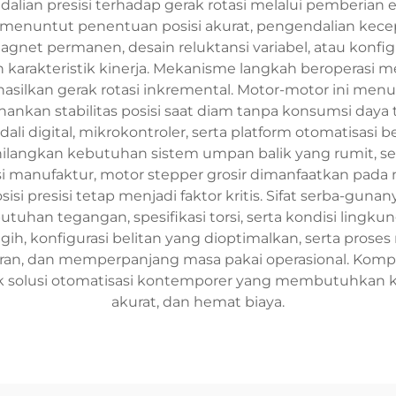
ian presisi terhadap gerak rotasi melalui pemberian e
 menuntut penentuan posisi akurat, pengendalian kecep
gnet permanen, desain reluktansi variabel, atau konf
karakteristik kinerja. Mekanisme langkah beroperasi m
asilkan gerak rotasi inkremental. Motor-motor ini me
nkan stabilitas posisi saat diam tanpa konsumsi daya 
ali digital, mikrokontroler, serta platform otomatisasi 
langkan kebutuhan sistem umpan balik yang rumit, sek
si manufaktur, motor stepper grosir dimanfaatkan pada 
si presisi tetap menjadi faktor kritis. Sifat serba-gu
utuhan tegangan, spesifikasi torsi, serta kondisi lingk
h, konfigurasi belitan yang dioptimalkan, serta pros
ran, dan memperpanjang masa pakai operasional. Kompati
tuk solusi otomatisasi kontemporer yang membutuhkan
akurat, dan hemat biaya.