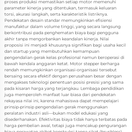
proses produksi memastikan setiap motor memenuhi
parameter kinerja yang ditentukan, termasuk keluaran
torsi, akurasi langkah, serta karakteristik listriknya.
Pendekatan desain standar memungkinkan efisiensi
manufaktur dalam volume tinggi, yang secara langsung
berkontribusi pada penghematan biaya bagi pengguna
akhir tanpa mengorbankan keandalan kinerja. Nilai
proposisi ini menjadi khususnya signifikan bagi usaha kecil
dan startup yang membutuhkan kemampuan
pengendalian gerak kelas profesional namun beroperasi di
bawah kendala anggaran ketat. Motor stepper berharga
rendah memungkinkan organisasi-organisasi tersebut
bersaing secara efektif dengan perusahaan besar dengan
mengakses teknologi penentuan posisi presisi yang sama
pada kisaran harga yang terjangkau. Lembaga pendidikan
juga memperoleh manfaat luar biasa dari pendekatan
rekayasa nilai ini, karena mahasiswa dapat mempelajari
prinsip-prinsip pengendalian gerak menggunakan
peralatan industri asli—bukan model edukasi yang
disederhanakan. Efektivitas biaya tidak hanya terbatas pada
harga pembelian awal, tetapi juga mencakup pengurangan
biaya perawatan akibat konstruksi tanpa sikat (brushless)