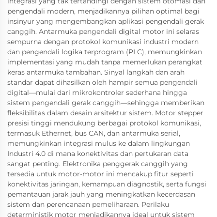
integrasi yang tak tertandingi dengan sistem otomasi dan
pengendali modern, menjadikannya pilihan optimal bagi
insinyur yang mengembangkan aplikasi pengendali gerak
canggih. Antarmuka pengendali digital motor ini selaras
sempurna dengan protokol komunikasi industri modern
dan pengendali logika terprogram (PLC), memungkinkan
implementasi yang mudah tanpa memerlukan perangkat
keras antarmuka tambahan. Sinyal langkah dan arah
standar dapat dihasilkan oleh hampir semua pengendali
digital—mulai dari mikrokontroler sederhana hingga
sistem pengendali gerak canggih—sehingga memberikan
fleksibilitas dalam desain arsitektur sistem. Motor stepper
presisi tinggi mendukung berbagai protokol komunikasi,
termasuk Ethernet, bus CAN, dan antarmuka serial,
memungkinkan integrasi mulus ke dalam lingkungan
Industri 4.0 di mana konektivitas dan pertukaran data
sangat penting. Elektronika penggerak canggih yang
tersedia untuk motor-motor ini mencakup fitur seperti
konektivitas jaringan, kemampuan diagnostik, serta fungsi
pemantauan jarak jauh yang meningkatkan kecerdasan
sistem dan perencanaan pemeliharaan. Perilaku
deterministik motor menjadikannya ideal untuk sistem