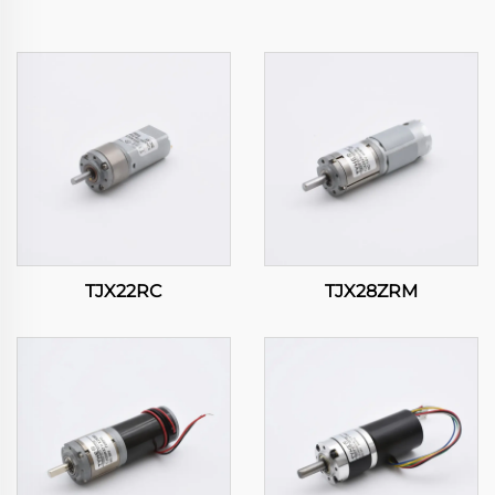
TJX22RC
TJX28ZRM