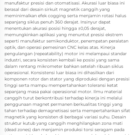
manufaktur presisi dan otomatisasi. Akurasi luar biasa ini
berasal dari desain sirkuit magnetik canggih yang
meminimalkan efek cogging serta menjamin rotasi halus
sepanjang siklus penuh 360 derajat. Insinyur dapat
menentukan akurasi posisi hingga ±0,05 derajat,
memungkinkan aplikasi yang menuntut presisi ekstrem
seperti manufaktur semikonduktor, penempatan peralatan
optik, dan operasi pemesinan CNC kelas atas. Kinerja
pengulangan (repeatability) motor ini melampaui standar
industri, secara konsisten kembali ke posisi yang sama
dalam rentang mikrometer bahkan setelah ribuan siklus
operasional. Konsistensi luar biasa ini dihasilkan dari
komponen rotor dan stator yang diproduksi dengan presisi
tinggi serta mampu mempertahankan toleransi ketat
sepanjang masa pakai operasional motor. Ilmu material
canggih turut berkontribusi terhadap kinerja ini melalui
penggunaan magnet permanen berkualitas tinggi yang
tahan terhadap demagnetisasi serta mempertahankan sifat
magnetik yang konsisten di berbagai variasi suhu. Desain
struktur kutub yang canggih menghilangkan zona mati
(dead zones) dan menjamin produksi torsi seragam pada