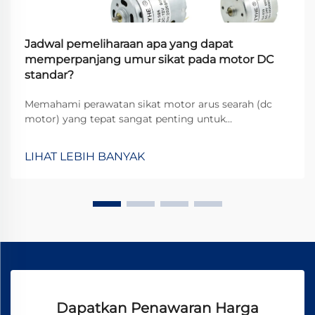
Jadwal pemeliharaan apa yang dapat
memperpanjang umur sikat pada motor DC
standar?
Memahami perawatan sikat motor arus searah (dc
motor) yang tepat sangat penting untuk
memaksimalkan masa pakai operasional motor arus
searah dalam berbagai aplikasi industri. Sikat
LIHAT LEBIH BANYAK
berfungsi sebagai antarmuka kritis antara komponen
stasioner dan komponen berputar, serta
mentransfer...
Dapatkan Penawaran Harga