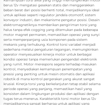
Kemampuan torsi awal yang tinggi memungkinkan motor
berus 12v mengatasi gesekan statis dan menggerakkan
beban berat dari posisi berhenti total, menjadikannya ideal
untuk aplikasi seperti regulator jendela otomotif, sistem
konveyor industri, dan mekanisme pengatur posisi. Desain
elektromagnetiknya memberikan pengiriman torsi yang
halus tanpa efek cogging yang ditemukan pada beberapa
motor magnet permanen, memastikan operasi yang sunyi
serta memperpanjang usia komponen pada sistem
mekanis yang terhubung. Kontrol torsi variabel menjadi
sederhana melalui pengaturan tegangan, memungkinkan
operator menyesuaikan kinerja motor untuk berbagai
kondisi operasi tanpa memerlukan pengendali elektronik
yang rumit. Motor merespons segera terhadap masukan
kontrol, menyediakan kemampuan penempatan yang
presisi yang penting untuk mesin otomatis dan aplikasi
robotik di mana kontrol pergerakan yang akurat sangat
krusial. Kinerja torsi yang berkelanjutan tetap stabil selama
periode operasi yang panjang, memastikan hasil yang
konsisten dalam lingkungan produksi dan aplikasi dengan
tugas terus-menerus. Karakteristik torsi motor berus 12v
menjadikannya sangat berharga untuk aplikasi yang