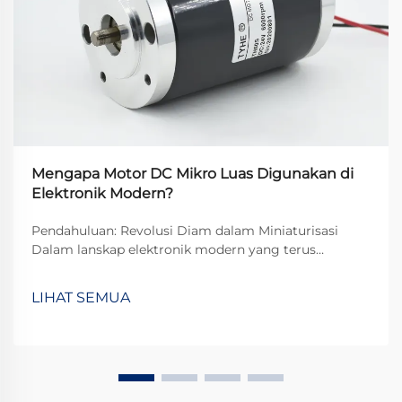
Mengapa Motor DC Mikro Luas Digunakan di
Elektronik Modern?
Pendahuluan: Revolusi Diam dalam Miniaturisasi
Dalam lanskap elektronik modern yang terus
berkembang, mikro motor DC telah muncul sebagai
komponen yang tak tergantikan dalam
LIHAT SEMUA
menggerakkan interaksi teknologi sehari-hari kita.
Dari getaran halus di perangkat pintar...