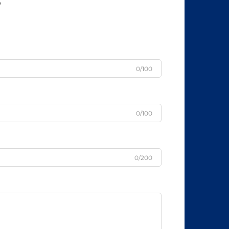
s
0/100
0/100
0/200