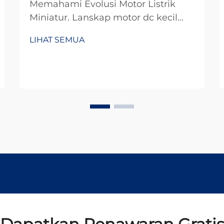
Memahami Evolusi Motor Listrik
Miniatur. Lanskap motor dc kecil
telah berubah secara dramatis
LIHAT SEMUA
selama dekade terakhir, merevolusi
segala sesuatu mulai dari elektronik
konsumen hingga otomasi industri.
Motor kompak yang penuh tenaga
ini telah...