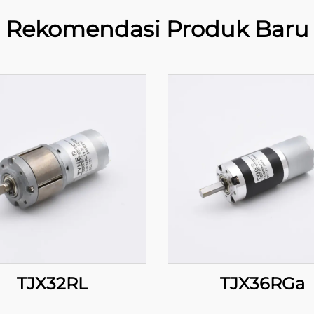
Rekomendasi Produk Baru
TJX32RL
TJX36RGa