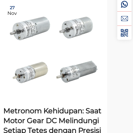
27
2
Nov
No
Metronom Kehidupan: Saat
Kon
Motor Gear DC Melindungi
An
Setiap Tetes dengan Presisi
DC