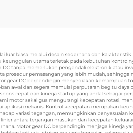
i luar biasa melalui desain sederhana dan karakteristi
tu keunggulan utama terletak pada kebutuhan kontrolny
 DC tanpa memerlukan pengendali elektronik atau inve
rta prosedur pemasangan yang lebih mudah, sehingga 
otor gear DC berpendingin menyediakan kemampuan tors
awal dan segera memulai perputaran begitu daya diber
ons cepat dan kinerja startup yang andal sebagai persy
 alami motor sekaligus mengurangi kecepatan rotasi, m
i aplikasi mekanis. Kontrol kecepatan merupakan keung
rhadap variasi tegangan, memungkinkan penyesuaian ke
 linier antara tegangan masukan dan kecepatan keluar
ederhana. Motor gear DC berpendingin menjaga kinerja y
 bahkan ketika tuntutan mekanis bervariasi selama si