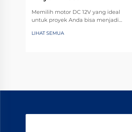
Memilih motor DC 12V yang ideal
untuk proyek Anda bisa menjadi
tugas yang menantang dengan
LIHAT SEMUA
banyak spesifikasi teknis yang perlu
dipertimbangkan. Baik Anda
sedang membangun robot
otomatis, aksesori mobil khusus,
atau perangkat rumah pintar,
memilih dengan salah dapat
menyebabkan ...