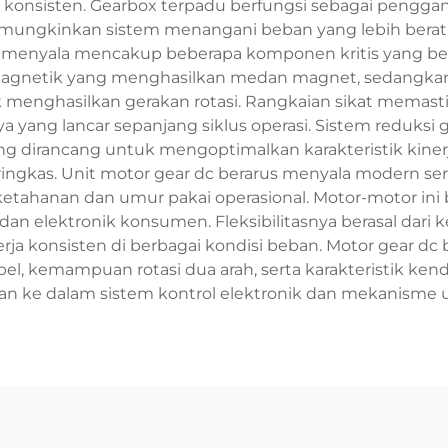
 konsisten. Gearbox terpadu berfungsi sebagai pengga
mungkinkan sistem menangani beban yang lebih berat d
s menyala mencakup beberapa komponen kritis yang beke
magnetik yang menghasilkan medan magnet, sedangkan 
menghasilkan gerakan rotasi. Rangkaian sikat memastik
aya yang lancar sepanjang siklus operasi. Sistem reduks
sing dirancang untuk mengoptimalkan karakteristik kinerj
ringkas. Unit motor gear dc berarus menyala modern ser
tahanan dan umur pakai operasional. Motor-motor ini 
s, dan elektronik konsumen. Fleksibilitasnya berasal 
kinerja konsisten di berbagai kondisi beban. Motor gear d
l, kemampuan rotasi dua arah, serta karakteristik ken
kan ke dalam sistem kontrol elektronik dan mekanisme 