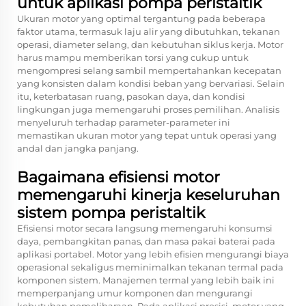
untuk aplikasi pompa peristaltik
Ukuran motor yang optimal tergantung pada beberapa
faktor utama, termasuk laju alir yang dibutuhkan, tekanan
operasi, diameter selang, dan kebutuhan siklus kerja. Motor
harus mampu memberikan torsi yang cukup untuk
mengompresi selang sambil mempertahankan kecepatan
yang konsisten dalam kondisi beban yang bervariasi. Selain
itu, keterbatasan ruang, pasokan daya, dan kondisi
lingkungan juga memengaruhi proses pemilihan. Analisis
menyeluruh terhadap parameter-parameter ini
memastikan ukuran motor yang tepat untuk operasi yang
andal dan jangka panjang.
Bagaimana efisiensi motor
memengaruhi kinerja keseluruhan
sistem pompa peristaltik
Efisiensi motor secara langsung memengaruhi konsumsi
daya, pembangkitan panas, dan masa pakai baterai pada
aplikasi portabel. Motor yang lebih efisien mengurangi biaya
operasional sekaligus meminimalkan tekanan termal pada
komponen sistem. Manajemen termal yang lebih baik ini
memperpanjang umur komponen dan mengurangi