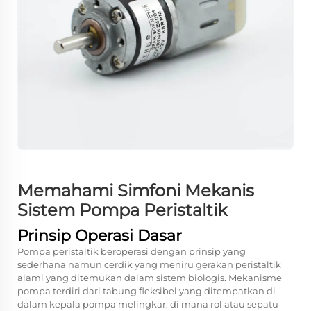
Memahami Simfoni Mekanis
Sistem Pompa Peristaltik
Prinsip Operasi Dasar
Pompa peristaltik beroperasi dengan prinsip yang
sederhana namun cerdik yang meniru gerakan peristaltik
alami yang ditemukan dalam sistem biologis. Mekanisme
pompa terdiri dari tabung fleksibel yang ditempatkan di
dalam kepala pompa melingkar, di mana rol atau sepatu