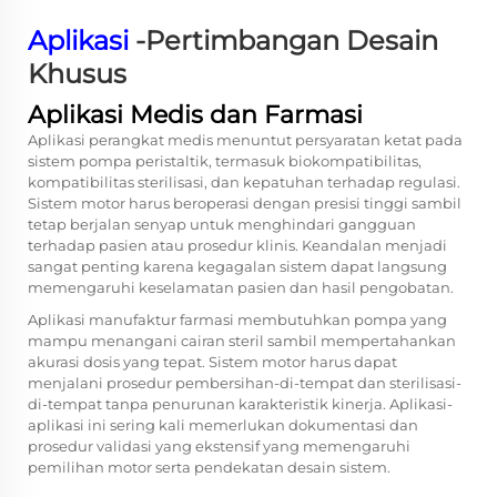
Aplikasi
-Pertimbangan Desain
Khusus
Aplikasi Medis dan Farmasi
Aplikasi perangkat medis menuntut persyaratan ketat pada
sistem pompa peristaltik, termasuk biokompatibilitas,
kompatibilitas sterilisasi, dan kepatuhan terhadap regulasi.
Sistem motor harus beroperasi dengan presisi tinggi sambil
tetap berjalan senyap untuk menghindari gangguan
terhadap pasien atau prosedur klinis. Keandalan menjadi
sangat penting karena kegagalan sistem dapat langsung
memengaruhi keselamatan pasien dan hasil pengobatan.
Aplikasi manufaktur farmasi membutuhkan pompa yang
mampu menangani cairan steril sambil mempertahankan
akurasi dosis yang tepat. Sistem motor harus dapat
menjalani prosedur pembersihan-di-tempat dan sterilisasi-
di-tempat tanpa penurunan karakteristik kinerja. Aplikasi-
aplikasi ini sering kali memerlukan dokumentasi dan
prosedur validasi yang ekstensif yang memengaruhi
pemilihan motor serta pendekatan desain sistem.