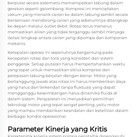
berputar secara sistematis memampatkan tabung dalam
gerakan seperti gelombang. Kompresi ini menciptakan
vakum yang menarik cairan ke dalam tabung sambil secara
bersamaan mendorong cairan yang sebelumnya ditangkap
ke depan melalui outlet debit. Rotasi terus menerus
memastikan aliran yang tidak terganggu sambil menjaga
isolasi lengkap antara cairan yang dipompa dan komponen
mekanis.
Ketepatan operasi ini sepenuhnya bergantung pada
kecepatan rotasi dan torsi yang konsisten dari sistem
penggerak. Setiap putaran harus mempertahankan waktu
yang tepat untuk memastikan siklus kompresi dan
pelepasan tabung berjalan dengan benar. Motor yang
bertanggung jawab atas rotasi ini harus memberikan daya
yang halus dan terkendali tanpa fluktuasi yang dapat
mengganggu keseimbangan halus dinamika fluida di
dalam sistem. Persyaratan ini menjadikan pemilihan
teknologi motor yang tepat sangat penting, yaitu motor
yang mampu memberikan keandalan dan ketelitian dalam
berbagai kondisi operasional.
Parameter Kinerja yang Kritis
Karakteristik kinerja sistem pompa peristaltik dipengaruhi