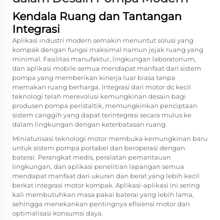
Kendala Ruang dan Tantangan
Integrasi
Aplikasi industri modern semakin menuntut solusi yang
kompak dengan fungsi maksimal namun jejak ruang yang
minimal. Fasilitas manufaktur, lingkungan laboratorium,
dan aplikasi mobile semua mendapat manfaat dari sistem
pompa yang memberikan kinerja luar biasa tanpa
memakan ruang berharga. Integrasi dari
motor dc kecil
teknologi telah merevolusi kemungkinan desain bagi
produsen pompa peristaltik, memungkinkan penciptaan
sistem canggih yang dapat terintegrasi secara mulus ke
dalam lingkungan dengan keterbatasan ruang.
Miniaturisasi teknologi motor membuka kemungkinan baru
untuk sistem pompa portabel dan beroperasi dengan
baterai. Perangkat medis, peralatan pemantauan
lingkungan, dan aplikasi penelitian lapangan semua
mendapat manfaat dari ukuran dan berat yang lebih kecil
berkat integrasi motor kompak. Aplikasi-aplikasi ini sering
kali membutuhkan masa pakai baterai yang lebih lama,
sehingga menekankan pentingnya efisiensi motor dan
optimalisasi konsumsi daya.