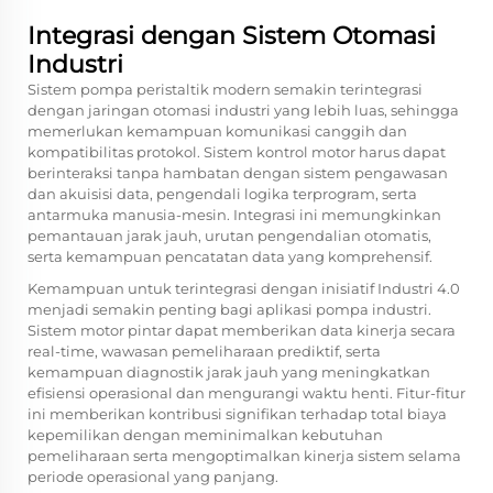
Integrasi dengan Sistem Otomasi
Industri
Sistem pompa peristaltik modern semakin terintegrasi
dengan jaringan otomasi industri yang lebih luas, sehingga
memerlukan kemampuan komunikasi canggih dan
kompatibilitas protokol. Sistem kontrol motor harus dapat
berinteraksi tanpa hambatan dengan sistem pengawasan
dan akuisisi data, pengendali logika terprogram, serta
antarmuka manusia-mesin. Integrasi ini memungkinkan
pemantauan jarak jauh, urutan pengendalian otomatis,
serta kemampuan pencatatan data yang komprehensif.
Kemampuan untuk terintegrasi dengan inisiatif Industri 4.0
menjadi semakin penting bagi aplikasi pompa industri.
Sistem motor pintar dapat memberikan data kinerja secara
real-time, wawasan pemeliharaan prediktif, serta
kemampuan diagnostik jarak jauh yang meningkatkan
efisiensi operasional dan mengurangi waktu henti. Fitur-fitur
ini memberikan kontribusi signifikan terhadap total biaya
kepemilikan dengan meminimalkan kebutuhan
pemeliharaan serta mengoptimalkan kinerja sistem selama
periode operasional yang panjang.